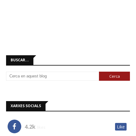
BUSCAR...
XARXES SOCIALS
4.2k
Like
likes