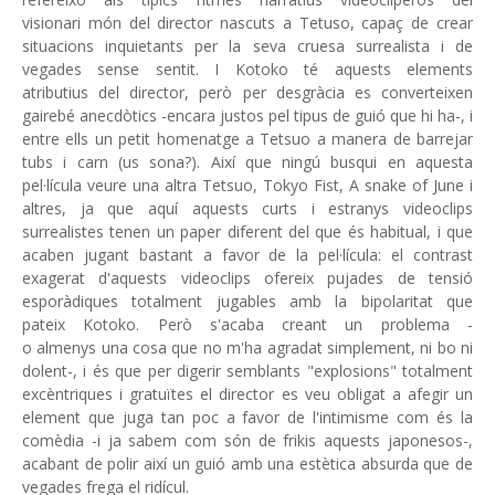
visionari món del director nascuts a Tetuso, capaç de crear
situacions inquietants per la seva cruesa surrealista i de
vegades sense sentit. I Kotoko té aquests elements
atributius del director, però per desgràcia es converteixen
gairebé anecdòtics -encara justos pel tipus de guió que hi ha-, i
entre ells un petit homenatge a Tetsuo a manera de barrejar
tubs i carn (us sona?). Així que ningú busqui en aquesta
pel·lícula veure una altra Tetsuo, Tokyo Fist, A snake of June i
altres, ja que aquí aquests curts i estranys videoclips
surrealistes tenen un paper diferent del que és habitual, i que
acaben jugant bastant a favor de la pel·lícula: el contrast
exagerat d'aquests videoclips ofereix pujades de tensió
esporàdiques totalment jugables amb la bipolaritat que
pateix Kotoko. Però s'acaba creant un problema -
o almenys una cosa que no m'ha agradat simplement, ni bo ni
dolent-, i és que per digerir semblants "explosions" totalment
excèntriques i gratuïtes el director es veu obligat a afegir un
element que juga tan poc a favor de l'intimisme com és la
comèdia -i ja sabem com són de frikis aquests japonesos-,
acabant de polir així un guió amb una estètica absurda que de
vegades frega el ridícul.