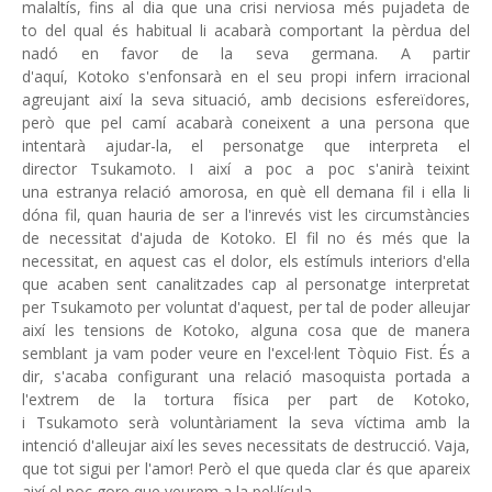
malaltís, fins al dia que una crisi nerviosa més pujadeta de
to del qual és habitual li acabarà comportant la pèrdua del
nadó en favor de la seva germana. A partir
d'aquí, Kotoko s'enfonsarà en el seu propi infern irracional
agreujant així la seva situació, amb decisions esfereïdores,
però que pel camí acabarà coneixent a una persona que
intentarà ajudar-la, el personatge que interpreta el
director Tsukamoto. I així a poc a poc s'anirà teixint
una estranya relació amorosa, en què ell demana fil i ella li
dóna fil, quan hauria de ser a l'inrevés vist les circumstàncies
de necessitat d'ajuda de Kotoko. El fil no és més que la
necessitat, en aquest cas el dolor, els estímuls interiors d'ella
que acaben sent canalitzades cap al personatge interpretat
per Tsukamoto per voluntat d'aquest, per tal de poder alleujar
així les tensions de Kotoko, alguna cosa que de manera
semblant ja vam poder veure en l'excel·lent Tòquio Fist. És a
dir, s'acaba configurant una relació masoquista portada a
l'extrem de la tortura física per part de Kotoko,
i Tsukamoto serà voluntàriament la seva víctima amb la
intenció d'alleujar així les seves necessitats de destrucció. Vaja,
que tot sigui per l'amor! Però el que queda clar és que apareix
així el poc gore que veurem a la pel·lícula.