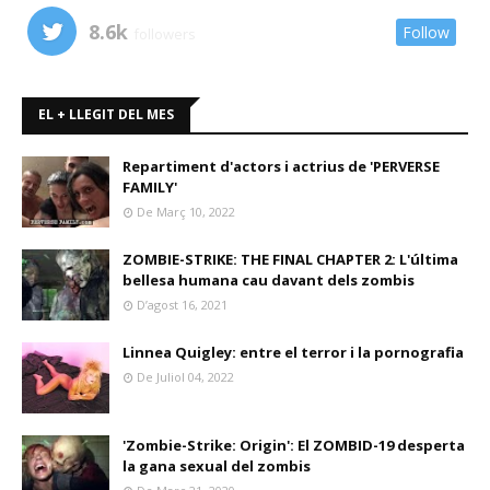
8.6k
Follow
followers
EL + LLEGIT DEL MES
Repartiment d'actors i actrius de 'PERVERSE
FAMILY'
De Març 10, 2022
ZOMBIE-STRIKE: THE FINAL CHAPTER 2: L'última
bellesa humana cau davant dels zombis
D’agost 16, 2021
Linnea Quigley: entre el terror i la pornografia
De Juliol 04, 2022
'Zombie-Strike: Origin': El ZOMBID-19 desperta
la gana sexual del zombis