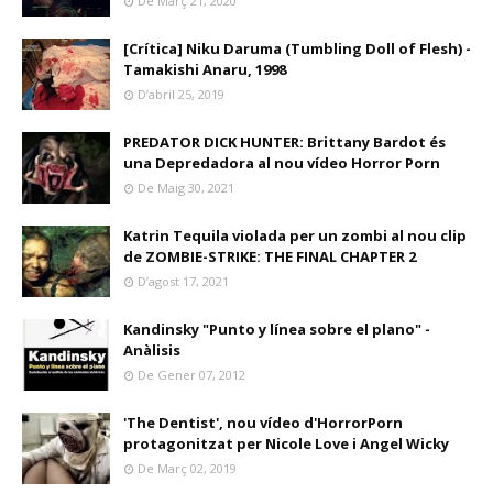
De Març 21, 2020
[Crítica] Niku Daruma (Tumbling Doll of Flesh) -
Tamakishi Anaru, 1998
D’abril 25, 2019
PREDATOR DICK HUNTER: Brittany Bardot és
una Depredadora al nou vídeo Horror Porn
De Maig 30, 2021
Katrin Tequila violada per un zombi al nou clip
de ZOMBIE-STRIKE: THE FINAL CHAPTER 2
D’agost 17, 2021
Kandinsky "Punto y línea sobre el plano" -
Anàlisis
De Gener 07, 2012
'The Dentist', nou vídeo d'HorrorPorn
protagonitzat per Nicole Love i Angel Wicky
De Març 02, 2019