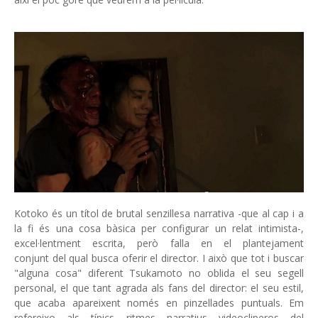
Kotoko és un títol de brutal senzillesa narrativa -que al cap i a
la fi és una cosa bàsica per configurar un relat intimista-,
excel·lentment escrita, però falla en el plantejament
conjunt del qual busca oferir el director. I això que tot i buscar
"alguna cosa" diferent Tsukamoto no oblida el seu segell
personal, el que tant agrada als fans del director: el seu estil,
que acaba apareixent només en pinzellades puntuals. Em
refereixo als típics ritmes narratius videocliperos del