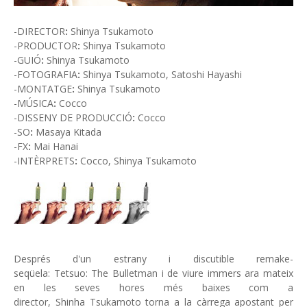
-DIRECTOR
:
Shinya Tsukamoto
-PRODUCTOR
:
Shinya Tsukamoto
-GUIÓ
:
Shinya Tsukamoto
-FOTOGRAFIA
:
Shinya Tsukamoto, Satoshi Hayashi
-MONTATGE
:
Shinya Tsukamoto
-MÚSICA
:
Cocco
-DISSENY DE PRODUCCIÓ
:
Cocco
-SO
:
Masaya Kitada
-FX
:
Mai Hanai
-INTÈRPRETS
:
Cocco, Shinya Tsukamoto
Després d'un estrany i discutible remake-
seqüela: Tetsuo: The Bulletman i de viure immers ara mateix
en les seves hores més baixes com a
director, Shinha Tsukamoto torna a la càrrega apostant per