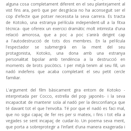
alguna cosa completament diferent en el seu plantejament al
vist fins ara, però que per desgràcia no ha aconseguit ser el
cop d'efecte que potser necessita la seva carrera. Es tracta
de Kotoko, una estranya pel·lícula independent-ull a la fitxa
tècnica- que ofereix un exercici dramàtic molt intimista d'una
relació amorosa, que a poc a poc s'anirà dirigint cap
a l'autodestrucció de tots dos membres. En la pel·lícula
l'espectador se submergirà en la ment del seu
protagonista, Kotoko, una dona amb una estranya
personalitat bipolar amb tendència a la destrucció en
moments de brots psicòtics. I per mitjà tenim al seu fill, un
nadó indefens que acaba completant el seu petit cercle
familiar.
L'argument del film bàsicament gira entorn de Kotoko -
interpretada per Cocco, estrella del pop japonès- i la seva
incapacitat de mantenir sola al nadó per la desconfiança que
té davant tot el que l'envolta. Té por que el nadó es faci mal,
que no sigui capaç de fer res per si mateix, i fins i tot ella a
vegades se sent incapaç de cuidar-lo. Un poema seva ment,
que porta a sobreprotegir a l'infant d'una manera exagerada i