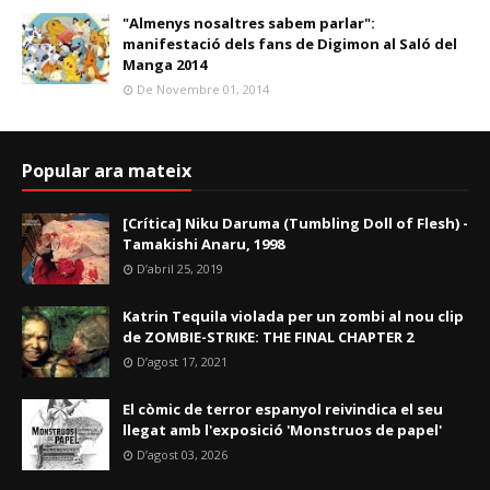
"Almenys nosaltres sabem parlar":
manifestació dels fans de Digimon al Saló del
Manga 2014
De Novembre 01, 2014
Popular ara mateix
[Crítica] Niku Daruma (Tumbling Doll of Flesh) -
Tamakishi Anaru, 1998
D’abril 25, 2019
Katrin Tequila violada per un zombi al nou clip
de ZOMBIE-STRIKE: THE FINAL CHAPTER 2
D’agost 17, 2021
El còmic de terror espanyol reivindica el seu
llegat amb l'exposició 'Monstruos de papel'
D’agost 03, 2026