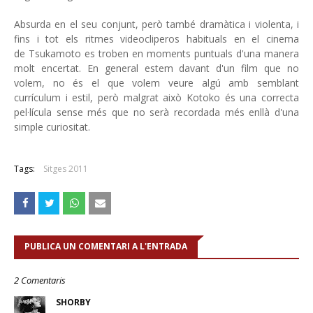
Absurda en el seu conjunt, però també dramàtica i violenta, i
fins i tot els ritmes videocliperos habituals en el cinema
de Tsukamoto es troben en moments puntuals d'una manera
molt encertat. En general estem davant d'un film que no
volem, no és el que volem veure algú amb semblant
currículum i estil, però malgrat això Kotoko és una correcta
pel·lícula sense més que no serà recordada més enllà d'una
simple curiositat.
Tags:
Sitges 2011
PUBLICA UN COMENTARI A L'ENTRADA
2 Comentaris
SHORBY