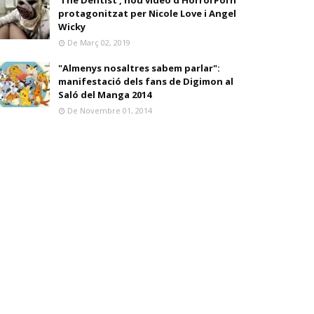
'The Dentist', nou vídeo d'HorrorPorn
protagonitzat per Nicole Love i Angel
Wicky
De Març 02, 2019
"Almenys nosaltres sabem parlar":
manifestació dels fans de Digimon al
Saló del Manga 2014
De Novembre 01, 2014