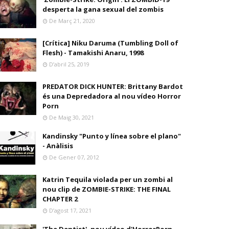
desperta la gana sexual del zombis
De Març 21, 2020
[Crítica] Niku Daruma (Tumbling Doll of
Flesh) - Tamakishi Anaru, 1998
D’abril 25, 2019
PREDATOR DICK HUNTER: Brittany Bardot
és una Depredadora al nou vídeo Horror
Porn
De Maig 30, 2021
Kandinsky "Punto y línea sobre el plano"
- Anàlisis
De Gener 07, 2012
Katrin Tequila violada per un zombi al
nou clip de ZOMBIE-STRIKE: THE FINAL
CHAPTER 2
D’agost 17, 2021