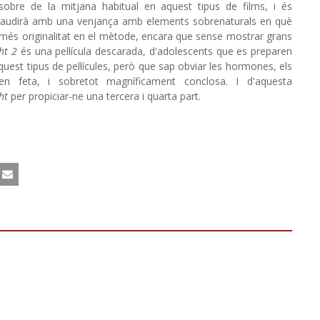
sobre de la mitjana habitual en aquest tipus de films, i és
or gaudirà amb una venjança amb elements sobrenaturals en què
 més originalitat en el mètode, encara que sense mostrar grans
ght 2
és una pel·lícula descarada, d'adolescents que es preparen
'aquest tipus de pel·lícules, però que sap obviar les hormones, els
en feta, i sobretot magníficament conclosa. I d'aquesta
ht
per propiciar-ne una tercera i quarta part.