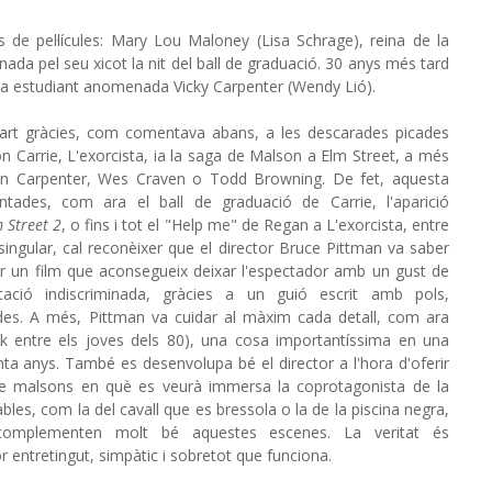
us de pel·lícules: Mary Lou Maloney (Lisa Schrage), reina de la
nada pel seu xicot la nit del ball de graduació. 30 anys més tard
 una estudiant anomenada Vicky Carpenter (Wendy Lió).
art gràcies, com comentava abans, a les descarades picades
són Carrie, L'exorcista, ia la saga de Malson a Elm Street, a més
ohn Carpenter, Wes Craven o Todd Browning. De fet, aquesta
ntades, com ara el ball de graduació de Carrie, l'aparició
 Street 2
, o fins i tot el "Help me" de Regan a L'exorcista, entre
s singular, cal reconèixer que el director Bruce Pittman va saber
ferir un film que aconsegueix deixar l'espectador amb un gust de
ció indiscriminada, gràcies a un guió escrit amb pols,
es. A més, Pittman va cuidar al màxim cada detall, com ara
unk entre els joves dels 80), una cosa importantíssima en una
enta anys. També es desenvolupa bé el director a l'hora d'oferir
e malsons en què es veurà immersa la coprotagonista de la
les, com la del cavall que es bressola o la de la piscina negra,
omplementen molt bé aquestes escenes. La veritat és
r entretingut, simpàtic i sobretot que funciona.