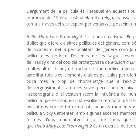
L'argument de la pel·lícula és l'habitual en aquest tip
promoció del 1957 a l'institut Hamilton High, és assassi
torna a través del seu esperit per venjar-se, posseint
Hello Mary Lou: Prom Night 2
sí que té carisma. En p
d'ullet que ofereix a altres pel·lícules del gènere, com 
de picades d'ullet a personalitats del gènere com J
pel·lícula es nodreix d'escenes de les sagues esme
de Freddy dins del cos del protagonista de
Malson a Elm
moltes altres. I lluny de tractar-se d'una pel·lícula gen
aprofitar tots això elements d'altres pel·lícules per o
boca més a prop de l'homenatge que a l'explota
desvergonyiment, i amb les seves peces ben encaixad
l'escenografia o el vestuari (com la influència del p
pel·lícula que es mou en una oscil·lació temporal de tr
una atmosfera de terror en tots aquests moments d
pel·lícula Vicky Carpenter, amb algunes escenes memorab
a més d'uns maquillatges i joc de llums que c
que
Hello Mary Lou: Prom Night 2
és un exercici de terro