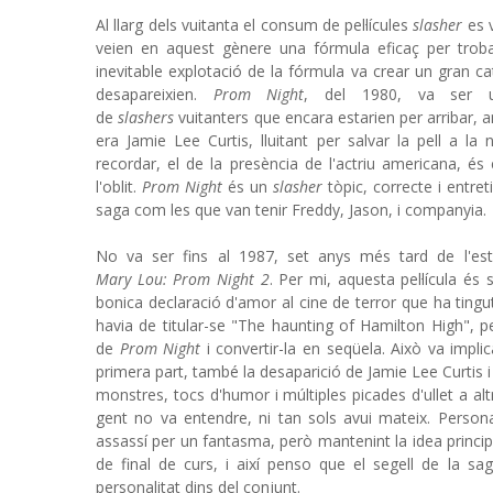
Al llarg dels vuitanta el consum de pel·lícules
slasher
es 
veien en aquest gènere una fórmula eficaç per trobar
inevitable explotació de la fórmula va crear un gran c
desapareixien.
Prom Night
, del 1980, va ser
de
slashers
vuitanters que encara estarien per arribar,
era Jamie Lee Curtis, lluitant per salvar la pell a l
recordar, el de la presència de l'actriu americana, és el
l'oblit.
Prom Night
és un
slasher
tòpic, correcte i entr
saga com les que van tenir Freddy, Jason, i companyia.
No va ser fins al 1987, set anys més tard de l'es
Mary Lou: Prom Night 2
. Per mi, aquesta pel·lícula é
bonica declaració d'amor al cine de terror que ha tingut e
havia de titular-se "The haunting of Hamilton High", p
de
Prom Night
i convertir-la en seqüela. Això va impli
primera part, també la desaparició de Jamie Lee Curtis i
monstres, tocs d'humor i múltiples picades d'ullet a alt
gent no va entendre, ni tan sols avui mateix. Person
assassí per un fantasma, però mantenint la idea princi
de final de curs, i així penso que el segell de la s
personalitat dins del conjunt.