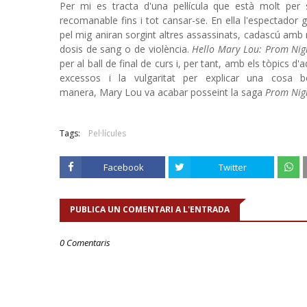
Per mi es tracta d'una pel·lícula que està molt per 
recomanable fins i tot cansar-se. En ella l'espectad
pel mig aniran sorgint altres assassinats, cadascú amb
dosis de sang o de violència.
Hello Mary Lou: Prom Ni
per al ball de final de curs i, per tant, amb els tòpics d
excessos i la vulgaritat per explicar una cosa b
manera, Mary Lou va acabar posseint la saga
Prom Nig
Tags:
Pel·lícules
Facebook
Twitter
PUBLICA UN COMENTARI A L'ENTRADA
0 Comentaris