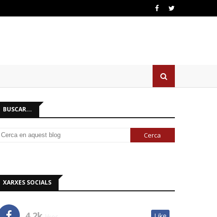
BUSCAR...
XARXES SOCIALS
4.2k
Like
likes