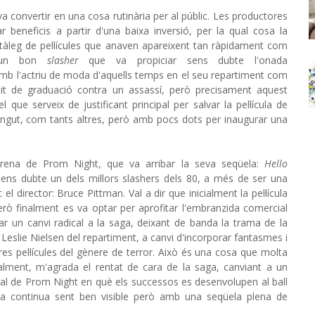
va convertir en una cosa rutinària per al públic. Les productores
 beneficis a partir d'una baixa inversió, per la qual cosa la
atàleg de pel·lícules que anaven apareixent tan ràpidament com
 un bon
slasher
que va propiciar sens dubte l'onada
 amb l'actriu de moda d'aquells temps en el seu repartiment com
a nit de graduació contra un assassí, però precisament aquest
 que serveix de justificant principal per salvar la pel·lícula de
etingut, com tants altres, però amb pocs dots per inaugurar una
trena de Prom Night, que va arribar la seva seqüela:
Hello
s sens dubte un dels millors slashers dels 80, a més de ser una
l director: Bruce Pittman. Val a dir que inicialment la pel·lícula
erò finalment es va optar per aprofitar l'embranzida comercial
car un canvi radical a la saga, deixant de banda la trama de la
 Leslie Nielsen del repartiment, a canvi d'incorporar fantasmes i
res pel·lícules del gènere de terror. Això és una cosa que molta
alment, m'agrada el rentat de cara de la saga, canviant a un
pal de Prom Night en què els successos es desenvolupen al ball
aga continua sent ben visible però amb una seqüela plena de