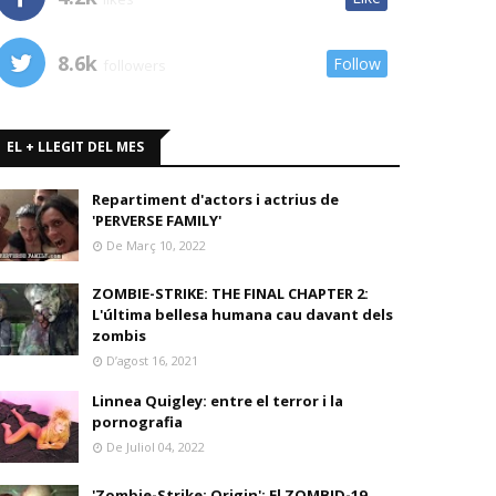
8.6k
Follow
followers
EL + LLEGIT DEL MES
Repartiment d'actors i actrius de
'PERVERSE FAMILY'
De Març 10, 2022
ZOMBIE-STRIKE: THE FINAL CHAPTER 2:
L'última bellesa humana cau davant dels
zombis
D’agost 16, 2021
Linnea Quigley: entre el terror i la
pornografia
De Juliol 04, 2022
'Zombie-Strike: Origin': El ZOMBID-19