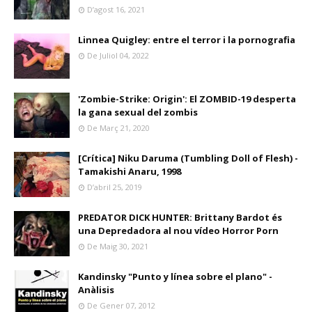
D’agost 16, 2021
Linnea Quigley: entre el terror i la pornografia
De Juliol 04, 2022
'Zombie-Strike: Origin': El ZOMBID-19 desperta
la gana sexual del zombis
De Març 21, 2020
[Crítica] Niku Daruma (Tumbling Doll of Flesh) -
Tamakishi Anaru, 1998
D’abril 25, 2019
PREDATOR DICK HUNTER: Brittany Bardot és
una Depredadora al nou vídeo Horror Porn
De Maig 30, 2021
Kandinsky "Punto y línea sobre el plano" -
Anàlisis
De Gener 07, 2012