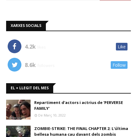
XARXES SOCIALS
4.2k
Like
likes
8.6k
Follow
followers
EL + LLEGIT DEL MES
Repartiment d'actors i actrius de 'PERVERSE
FAMILY'
De Març 10, 2022
ZOMBIE-STRIKE: THE FINAL CHAPTER 2: L'última
bellesa humana cau davant dels zombis