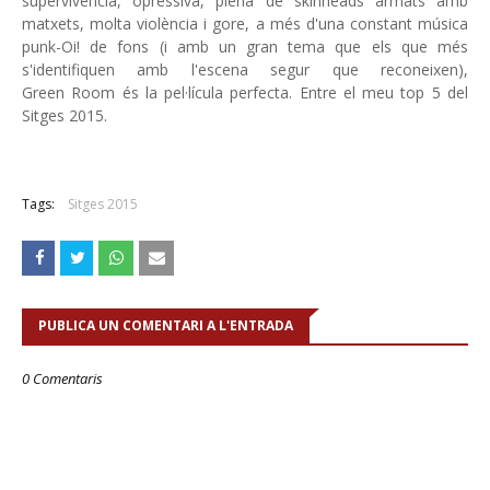
supervivència, opressiva, plena de skinheads armats amb
matxets, molta violència i gore, a més d'una constant música
punk-Oi! de fons (i amb un gran tema que els que més
s'identifiquen amb l'escena segur que reconeixen),
Green Room és la pel·lícula perfecta. Entre el meu top 5 del
Sitges 2015.
Tags:
Sitges 2015
PUBLICA UN COMENTARI A L'ENTRADA
0 Comentaris