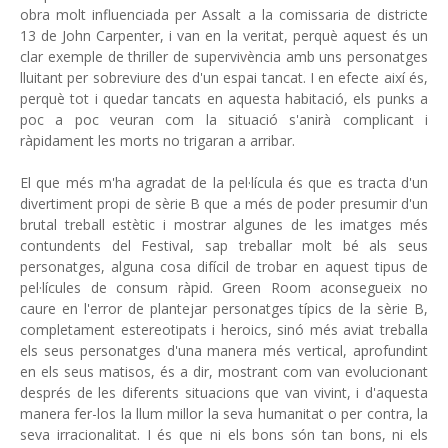
obra molt influenciada per Assalt a la comissaria de districte
13 de John Carpenter, i van en la veritat, perquè aquest és un
clar exemple de thriller de supervivència amb uns personatges
lluitant per sobreviure des d'un espai tancat. I en efecte així és,
perquè tot i quedar tancats en aquesta habitació, els punks a
poc a poc veuran com la situació s'anirà complicant i
ràpidament les morts no trigaran a arribar.
El que més m'ha agradat de la pel·lícula és que es tracta d'un
divertiment propi de sèrie B que a més de poder presumir d'un
brutal treball estètic i mostrar algunes de les imatges més
contundents del Festival, sap treballar molt bé als seus
personatges, alguna cosa difícil de trobar en aquest tipus de
pel·lícules de consum ràpid. Green Room aconsegueix no
caure en l'error de plantejar personatges típics de la sèrie B,
completament estereotipats i heroics, sinó més aviat treballa
els seus personatges d'una manera més vertical, aprofundint
en els seus matisos, és a dir, mostrant com van evolucionant
després de les diferents situacions que van vivint, i d'aquesta
manera fer-los la llum millor la seva humanitat o per contra, la
seva irracionalitat. I és que ni els bons són tan bons, ni els