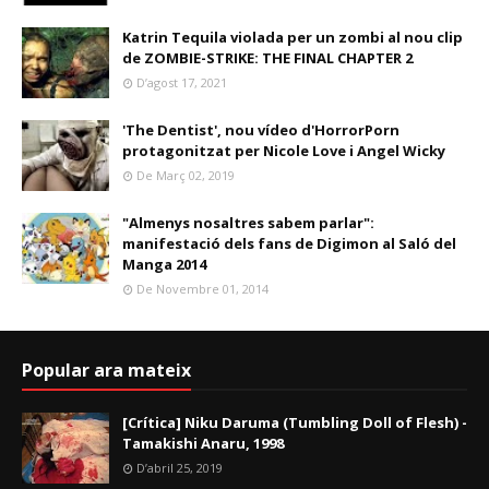
Katrin Tequila violada per un zombi al nou clip
de ZOMBIE-STRIKE: THE FINAL CHAPTER 2
D’agost 17, 2021
'The Dentist', nou vídeo d'HorrorPorn
protagonitzat per Nicole Love i Angel Wicky
De Març 02, 2019
"Almenys nosaltres sabem parlar":
manifestació dels fans de Digimon al Saló del
Manga 2014
De Novembre 01, 2014
Popular ara mateix
[Crítica] Niku Daruma (Tumbling Doll of Flesh) -
Tamakishi Anaru, 1998
D’abril 25, 2019