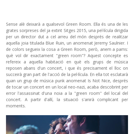
Sense alè deixarà a qualsevol Green Room. Ella és una de les
grates sorpreses del ja extint Sitges 2015, una pel·lícula dirigida
per un director dut a cel arreu del món després de realitzar
aquella joia titulada Blue Ruin, un anomenat Jeremy Saulnier. I
de colors segueix la cosa a Green Room, però, anem a pams:
què vol dir exactament "green room"? Aquest concepte es
refereix a aquella habitació en què els grups de música
reposen abans d'un concert, i que és precisament el lloc on
succeirà gran part de l'acció de la pel·lícula. En ella tot esclatarà
quan un grup de música punk anomenat Is Not Nice, després
de tocar un concert en un local neo-nazi, acaba descobrint per
error l'assassinat d'una noia a la "green room" del local del
concert. A partir d'allí, la situació s'anirà complicant per
moments.