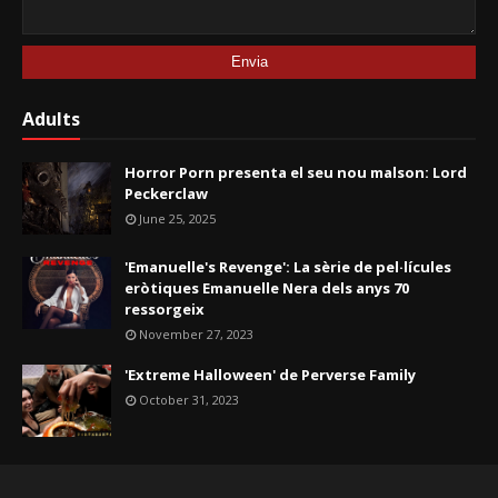
Adults
Horror Porn presenta el seu nou malson: Lord
Peckerclaw
June 25, 2025
'Emanuelle's Revenge': La sèrie de pel·lícules
eròtiques Emanuelle Nera dels anys 70
ressorgeix
November 27, 2023
'Extreme Halloween' de Perverse Family
October 31, 2023