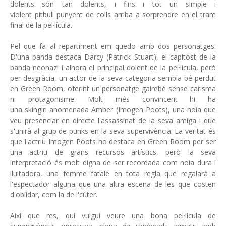
dolents són tan dolents, i fins i tot un simple i
violent pitbull punyent de colls arriba a sorprendre en el tram
final de la pel·lícula.
Pel que fa al repartiment em quedo amb dos personatges.
D'una banda destaca Darcy (Patrick Stuart), el capitost de la
banda neonazi i alhora el principal dolent de la pel·lícula, però
per desgràcia, un actor de la seva categoria sembla bé perdut
en Green Room, oferint un personatge gairebé sense carisma
ni protagonisme. Molt més convincent hi ha
una skingirl anomenada Amber (Imogen Poots), una noia que
veu presenciar en directe l'assassinat de la seva amiga i que
s'unirà al grup de punks en la seva supervivència. La veritat és
que l'actriu Imogen Poots no destaca en Green Room per ser
una actriu de grans recursos artístics, però la seva
interpretació és molt digna de ser recordada com noia dura i
lluitadora, una femme fatale en tota regla que regalarà a
l'espectador alguna que una altra escena de les que costen
d'oblidar, com la de l'cúter.
Així que res, qui vulgui veure una bona pel·lícula de