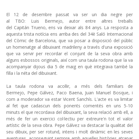
El 12 de desembre passat va ser un dia negre per
al TBO: Luis Bermejo, autor entre altres treballs
del Capitán Trueno, ens va deixar als 84 anys. La resposta a
aquesta trista notícia ens arriba des del 34è Saló Internacional
del Còmic de Barcelona, ​​que va posar a disposició del públic
un homenatge al dibuixant madrileny a través d'una exposició
que va servir per recordar el conjunt de la seva obra amb
alguns esbossos originals, així com una taula rodona que la va
acompanyar dijous dia 5 de maig en què integrava també la
filla i la néta del dibuixant.
La taula rodona va acollir, a més dels familiars de
Bermejo, Pepe Gálvez, Paco Baena, Juan Manuel Bosque, i
com a moderador va estar Vicent Sanchís. L'acte es va limitar
al fet que cadascun dels ponents comentés en uns 5-10
minuts el que recordava del dibuixant, la seva relació amb ell, a
més de fer un exercici col·lectiu per extreure'n tot el valor
artístic de la seva obra. Pepe Gálvez va destacar la qualitat del
seu dibuix, per ser rotund, intens i molt dinàmic en les seves
aventures, aconseguint sempre amb aquelles històries atrapar