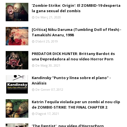
'Zombie-Strike: Origin': El ZOMBID-19 desperta
la gana sexual del zombis
De Març 21, 2020
[Crítica] Niku Daruma (Tumbling Doll of Flesh) -
Tamakishi Anaru, 1998
D’abril 25, 2019
PREDATOR DICK HUNTER: Brittany Bardot és
una Depredadora al nou vídeo Horror Porn
De Maig 30, 2021
Kandinsky "Punto y línea sobre el plano" -
Anàlisis
De Gener 07, 2012
Katrin Tequila violada per un zombi al nou clip
de ZOMBIE-STRIKE: THE FINAL CHAPTER 2
D’agost 17, 2021
'The Dentist', nou vídeo d'HorrorPorn