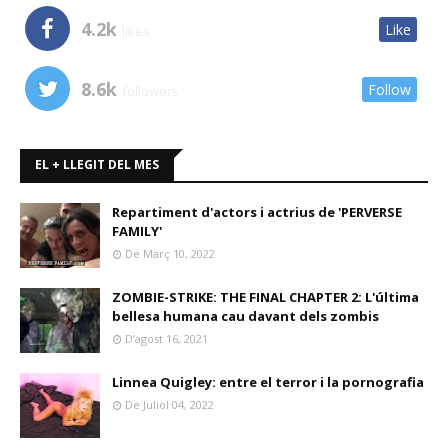
4.2k
Like
likes
8.6k
Follow
followers
EL + LLEGIT DEL MES
Repartiment d'actors i actrius de 'PERVERSE
FAMILY'
De Març 10, 2022
ZOMBIE-STRIKE: THE FINAL CHAPTER 2: L'última
bellesa humana cau davant dels zombis
D’agost 16, 2021
Linnea Quigley: entre el terror i la pornografia
De Juliol 04, 2022