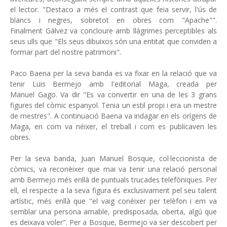
el lector. "Destaco a més el contrast que feia servir, l'ús de
blancs i negres, sobretot en obres com "Apache"".
Finalment Gálvez va concloure amb llàgrimes perceptibles als
seus ulls que "Els seus dibuixos són una entitat que conviden a
formar part del nostre patrimoni".
Paco Baena per la seva banda es va fixar en la relació que va
tenir Luis Bermejo amb l'editorial Maga, creada per
Manuel Gago. Va dir "Es va convertir en una de les 3 grans
figures del còmic espanyol. Tenia un estil propi i era un mestre
de mestres". A continuació Baena va indagar en els orígens de
Maga, en com va néixer, el treball i com es publicaven les
obres.
Per la seva banda, Juan Manuel Bosque, col·leccionista de
còmics, va reconèixer que mai va tenir una relació personal
amb Bermejo més enllà de puntuals trucades telefòniques. Per
ell, el respecte a la seva figura és exclusivament pel seu talent
artístic, més enllà que "el vaig conèixer per telèfon i em va
semblar una persona amable, predisposada, oberta, algú que
es deixava voler". Per a Bosque, Bermejo va ser descobert per