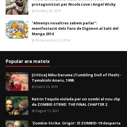
protagonitzat per Nicole Love i Angel Wicky
De Març 02, 2019
"Almenys nosaltres sabem parlar":
manifestació dels fans de Digimon al Saló del
Manga 2014
De Novembre 01, 2014
Popular ara mateix
[Crítica] Niku Daruma (Tumbling Doll of Flesh) -
Tamakishi Anaru, 1998
D’abril 25, 2019
Katrin Tequila violada per un zombi al nou clip
de ZOMBIE-STRIKE: THE FINAL CHAPTER 2
D’agost 17, 2021
'Zombie-Strike: Origin': El ZOMBID-19 desperta