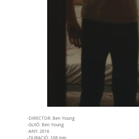
-DIRECTOR: Ben Young
-GUIÓ: Ben Young
-ANY: 2016
-DURACIÓ: 108 min.