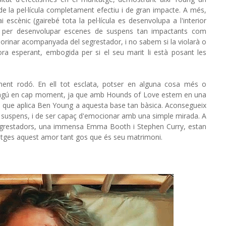
de la pel·lícula completament efectiu i de gran impacte. A més,
escènic (gairebé tota la pel·lícula es desenvolupa a l'interior
p per desenvolupar escenes de suspens tan impactants com
 orinar acompanyada del segrestador, i no sabem si la violarà o
ra esperant, embogida per si el seu marit li està posant les
etament rodó. En ell tot esclata, potser en alguna cosa més o
ingú en cap moment, ja que amb Hounds of Love estem en una
ball que aplica Ben Young a aquesta base tan bàsica. Aconsegueix
 suspens, i de ser capaç d'emocionar amb una simple mirada. A
segrestadors, una immensa Emma Booth i Stephen Curry, estan
atges aquest amor tant gos que és seu matrimoni.