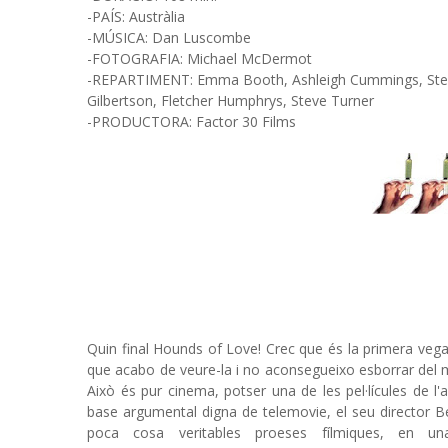
-PAÍS: Austràlia
-MÚSICA: Dan Luscombe
-FOTOGRAFIA: Michael McDermot
-REPARTIMENT: Emma Booth, Ashleigh Cummings, Step
Gilbertson, Fletcher Humphrys, Steve Turner
-PRODUCTORA: Factor 30 Films
Quin final Hounds of Love! Crec que és la primera vega
que acabo de veure-la i no aconsegueixo esborrar del
Això és pur cinema, potser una de les pel·lícules de l'
base argumental digna de telemovie, el seu director 
poca cosa veritables proeses fílmiques, en u