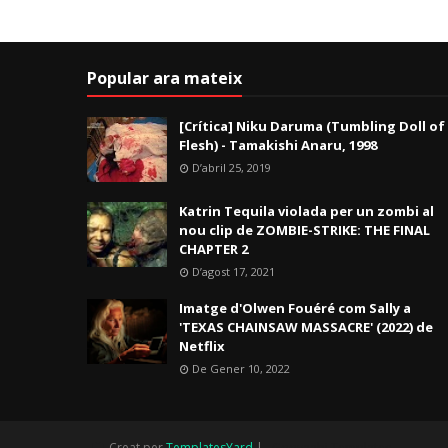
Popular ara mateix
[Crítica] Niku Daruma (Tumbling Doll of
Flesh) - Tamakishi Anaru, 1998
D’abril 25, 2019
Katrin Tequila violada per un zombi al
nou clip de ZOMBIE-STRIKE: THE FINAL
CHAPTER 2
D’agost 17, 2021
Imatge d'Olwen Fouéré com Sally a
'TEXAS CHAINSAW MASSACRE' (2022) de
Netflix
De Gener 10, 2022
.
Creat per
TemplatesYard
| .
Gooyaabi Templates