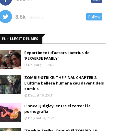
8.6k
Follow
followers
EL + LLEGIT DEL MES
Repartiment d'actors i actrius de
'PERVERSE FAMILY'
De Març 10, 2022
ZOMBIE-STRIKE: THE FINAL CHAPTER 2:
L'última bellesa humana cau davant dels
zombis
D’agost 16, 2021
Linnea Quigley: entre el terror i la
pornografia
De Juliol 04, 2022
'Zombie-Strike: Origin': El ZOMBID-19