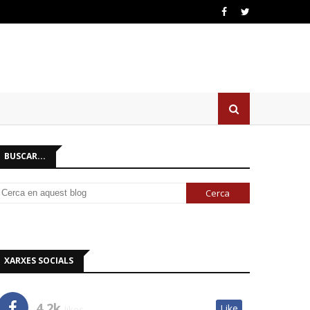
BUSCAR...
XARXES SOCIALS
4.2k
Like
likes