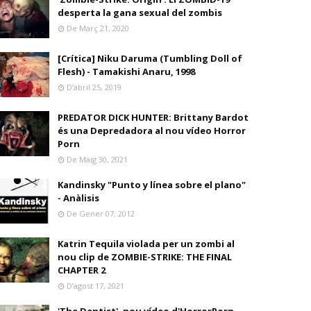
desperta la gana sexual del zombis
De Març 21, 2020
[Crítica] Niku Daruma (Tumbling Doll of
Flesh) - Tamakishi Anaru, 1998
D’abril 25, 2019
PREDATOR DICK HUNTER: Brittany Bardot
és una Depredadora al nou vídeo Horror
Porn
De Maig 30, 2021
Kandinsky "Punto y línea sobre el plano"
- Anàlisis
De Gener 07, 2012
Katrin Tequila violada per un zombi al
nou clip de ZOMBIE-STRIKE: THE FINAL
CHAPTER 2
D’agost 17, 2021