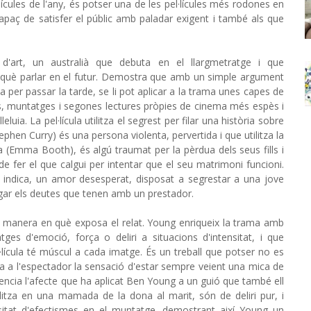
cules de l'any, és potser una de les pel·lícules més rodones en
 capaç de satisfer el públic amb paladar exigent i també als que
'art, un australià que debuta en el llargmetratge i que
què parlar en el futur. Demostra que amb un simple argument
a per passar la tarde, se li pot aplicar a la trama unes capes de
ues, muntatges i segones lectures pròpies de cinema més espès i
luia. La pel·lícula utilitza el segrest per filar una història sobre
phen Curry) és una persona violenta, pervertida i que utilitza la
 (Emma Booth), és algú traumat per la pèrdua dels seus fills i
 fer el que calgui per intentar que el seu matrimoni funcioni.
 indica, un amor desesperat, disposat a segrestar a una jove
agar els deutes que tenen amb un prestador.
a manera en què exposa el relat. Young enriqueix la trama amb
ges d'emoció, força o deliri a situacions d'intensitat, i que
l·lícula té múscul a cada imatge. És un treball que potser no es
voca a l'espectador la sensació d'estar sempre veient una mica de
idencia l'afecte que ha aplicat Ben Young a un guió que també ell
litza en una mamada de la dona al marit, són de deliri pur, i
sitat d'efectismes en el muntatge, demostrant així Young un