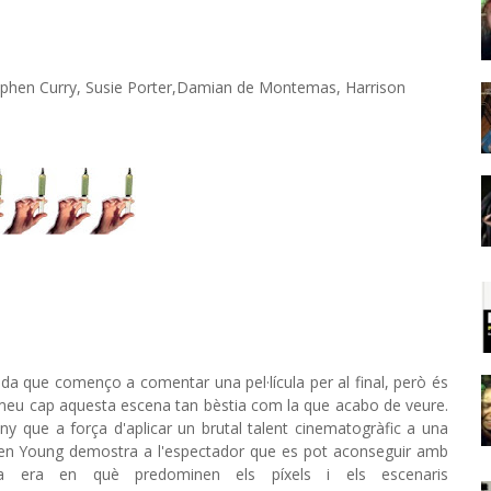
hen Curry, Susie Porter,Damian de Montemas, Harrison
da que començo a comentar una pel·lícula per al final, però és
 meu cap aquesta escena tan bèstia com la que acabo de veure.
any que a força d'aplicar un brutal talent cinematogràfic a una
Ben Young demostra a l'espectador que es pot aconseguir amb
na era en què predominen els píxels i els escenaris