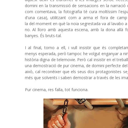
domini en la transmissió de sensacions en la narració 
com comentava, la fotografia té cura moltíssim l'espai 
d'una casa), utilitzant com a arma el fora de cam
la del moment en què la noia segrestada va al lavabo a
no. Al lloro amb aquesta escena, amb la dona allà fo
banyes. És bruts-tal.
I al final, torno a ell, i vull insistir que és compl
menys esperada, però tampoc he volgut enganyar a n
història digna de telemovie. Però cal insistir en el tre
una demostració de pur cinema, de domini perfecte del
això, cal reconèixer que els seus dos protagonistes 
més que solvents i saben demostrar a través de les im
Pur cinema, res falla, tot funciona.