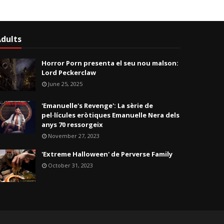
dults
Horror Porn presenta el seu nou malson:
Lord Peckerclaw
June 25, 2025
'Emanuelle's Revenge': La sèrie de
pel·lícules eròtiques Emanuelle Nera dels
anys 70 ressorgeix
November 27, 2023
'Extreme Halloween' de Perverse Family
October 31, 2023