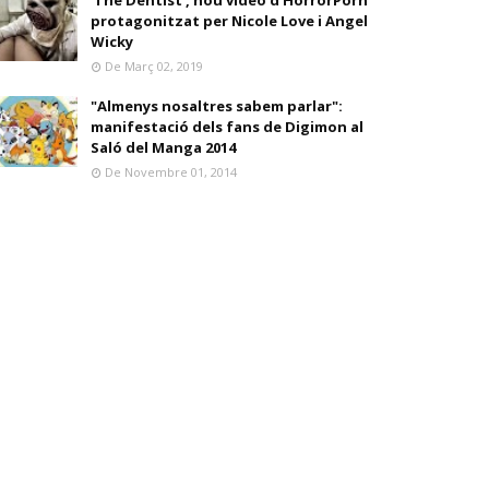
'The Dentist', nou vídeo d'HorrorPorn
protagonitzat per Nicole Love i Angel
Wicky
De Març 02, 2019
"Almenys nosaltres sabem parlar":
manifestació dels fans de Digimon al
Saló del Manga 2014
De Novembre 01, 2014