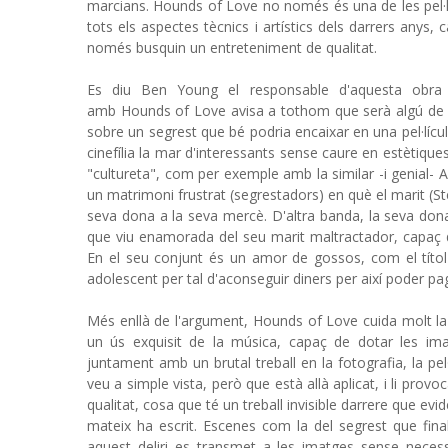
marcians. Hounds of Love no només és una de les pel·lí
tots els aspectes tècnics i artístics dels darrers anys,
només busquin un entreteniment de qualitat.
Es diu Ben Young el responsable d'aquesta obra d
amb Hounds of Love avisa a tothom que serà algú de 
sobre un segrest que bé podria encaixar en una pel·lícul
cinefília la mar d'interessants sense caure en estètiq
"cultureta", com per exemple amb la similar -i genial- Alle
un matrimoni frustrat (segrestadors) en què el marit (Ste
seva dona a la seva mercè. D'altra banda, la seva dona
que viu enamorada del seu marit maltractador, capaç de
En el seu conjunt és un amor de gossos, com el títol
adolescent per tal d'aconseguir diners per així poder p
Més enllà de l'argument, Hounds of Love cuida molt l
un ús exquisit de la música, capaç de dotar les imat
juntament amb un brutal treball en la fotografia, la pe
veu a simple vista, però que està allà aplicat, i li pro
qualitat, cosa que té un treball invisible darrere que ev
mateix ha escrit. Escenes com la del segrest que fina
aquest deliri es transmet a les imatges sense neces