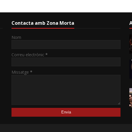
Contacta amb Zona Morta
A
Nom
Correu electrònic
*
Missatge
*