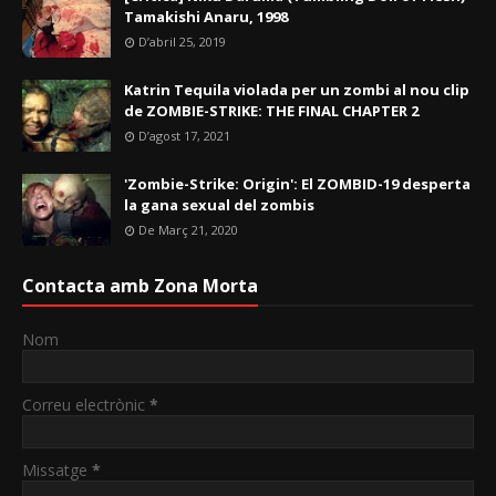
Tamakishi Anaru, 1998
D’abril 25, 2019
Katrin Tequila violada per un zombi al nou clip
de ZOMBIE-STRIKE: THE FINAL CHAPTER 2
D’agost 17, 2021
'Zombie-Strike: Origin': El ZOMBID-19 desperta
la gana sexual del zombis
De Març 21, 2020
Contacta amb Zona Morta
Nom
Correu electrònic
*
Missatge
*