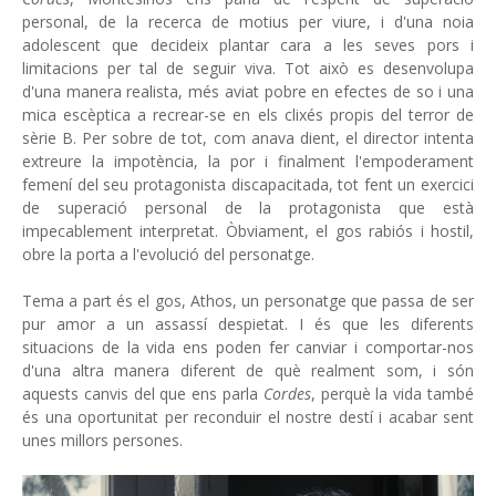
personal, de la recerca de motius per viure, i d'una noia
adolescent que decideix plantar cara a les seves pors i
limitacions per tal de seguir viva. Tot això es desenvolupa
d'una manera realista, més aviat pobre en efectes de so i una
mica escèptica a recrear-se en els clixés propis del terror de
sèrie B. Per sobre de tot, com anava dient, el director intenta
extreure la impotència, la por i finalment l'empoderament
femení del seu protagonista discapacitada, tot fent un exercici
de superació personal de la protagonista que està
impecablement interpretat. Òbviament, el gos rabiós i hostil,
obre la porta a l'evolució del personatge.
Tema a part és el gos, Athos, un personatge que passa de ser
pur amor a un assassí despietat. I és que les diferents
situacions de la vida ens poden fer canviar i comportar-nos
d'una altra manera diferent de què realment som, i són
aquests canvis del que ens parla
Cordes
, perquè la vida també
és una oportunitat per reconduir el nostre destí i acabar sent
unes millors persones.