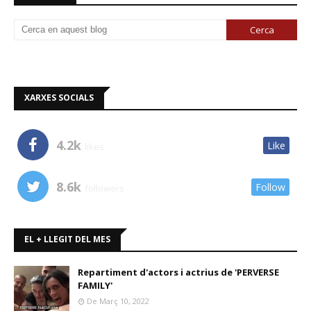
XARXES SOCIALS
4.2k
Like
likes
8.6k
Follow
followers
EL + LLEGIT DEL MES
Repartiment d'actors i actrius de 'PERVERSE
FAMILY'
De Març 10, 2022