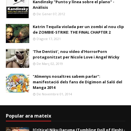
Kandinsky "Punto y línea sobre el plano" -
Anàlisis
De Gener 07, 2012
Katrin Tequila violada per un zombi al nou clip
de ZOMBIE-STRIKE: THE FINAL CHAPTER 2
D’agost 17, 2021
'The Dentist', nou vídeo d'HorrorPorn
protagonitzat per Nicole Love i Angel Wicky
De Març 02, 2019
"Almenys nosaltres sabem parlar":
manifestació dels fans de Digimon al Saló del
Manga 2014
De Novembre 01, 2014
Popular ara mateix
[Crítica] Niku Daruma (Tumbling Doll of Flesh) -