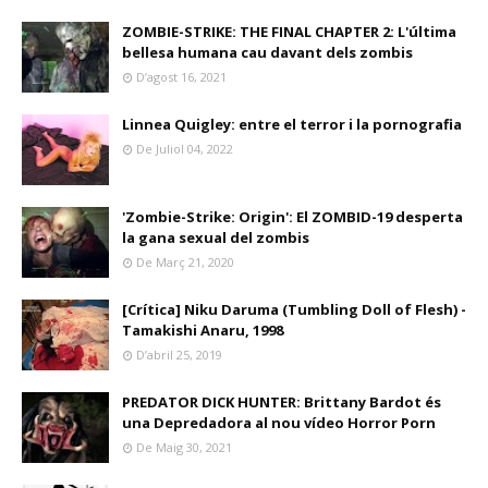
ZOMBIE-STRIKE: THE FINAL CHAPTER 2: L'última
bellesa humana cau davant dels zombis
D’agost 16, 2021
Linnea Quigley: entre el terror i la pornografia
De Juliol 04, 2022
'Zombie-Strike: Origin': El ZOMBID-19 desperta
la gana sexual del zombis
De Març 21, 2020
[Crítica] Niku Daruma (Tumbling Doll of Flesh) -
Tamakishi Anaru, 1998
D’abril 25, 2019
PREDATOR DICK HUNTER: Brittany Bardot és
una Depredadora al nou vídeo Horror Porn
De Maig 30, 2021