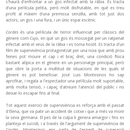
s'haurà d'enfrontar a un gos infectat amb la ràbia. Es tracta
d'una pel·lícula petita, però molt disfrutable, en què es treu
profit al màxim d'una premissa senzilla, amb tot just dos
actors, un gos i una fura, i un únic espai escènic.
Cordes
és una pel·lícula de terror influenciat per clàssics del
gènere com
Cujo
, en què un gos és mossegat per un ratpenat
infectat amb el virus de la ràbia i es torna hostil. Es tracta d'un
film de supervivència protagonitzat per una noia que amb prou
feines pot moure el cap i el braç dret, una condició física
bastant atípica en el gènere en un personatge principal, però
que obre la porta a multitud de situacions de les quals el
gènere es pot beneficiar. José Luis Montesinos ho sap
aprofitar, i regala a l'espectador una pel·lícula molt suportable,
amb molta tensió, i capaç d'atreure l'atenció del públic i no
deixar-lo escapar fins al final.
Tot aquest exercici de supervivència es reforça amb el passat
d'Elena, que va patir un accident de cotxe i que a més va morir
la seva germana. El pes de la culpa li genera amargor i fins es
planteja el suïcidi, i a través de l'argument de supervivència de
Cordes
, Montesinos ens parla de l'esperit de superació