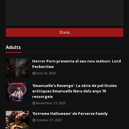
Adults
Horror Porn presenta el seu nou malson: Lord
Peckerclaw
June 25, 2025
'Emanuelle's Revenge': La sèrie de pel·lícules
eròtiques Emanuelle Nera dels anys 70
ressorgeix
November 27, 2023
'Extreme Halloween' de Perverse Family
October 31, 2023