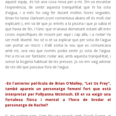
aquest equip, és tot una cosa nova per a mi. Em va encantar
l'experiència, de sentir aquesta tranquil·litat que hi ha sota
d'aigua, i a més ho vaig fer durant moltes hores seguides.
Brian ho tenia claríssim (com comentava abans ell és molt clar
explicant-), em va dir que jo entrés a la piscina i que ja sabia el
que havia de fer, i l'únic que m'anava demanant estant allí eren
coses específiques de moure per aquí i cap allà, i a rodar! Va
ser molt divertit. No sé si et va explicar que per sota de l'aigua
van portar un micro i d'allí sortia la veu que es comunicava
amb mi, una veu que només podia sentir jo sota de l'aigua.
Per a mi va ser fantàstic rodar així, amb aquesta tranquil·litat, i
sense la bogeria habitual de les presses. Jo no em vaig adonar
de res del que passava fora de l'aigua.
-En l'anterior pel·lícula de Brian O'Malley, "Let Us Prey",
també apareix un personatge femení fort que està
interpretat per Pollyanna McIntosh. Ell et va exigir una
fortalesa física i mental a l'hora de brodar el
personatge de Rachel?
Si, ho parlem tots. Vam fer una reunió amb David Turpin, el