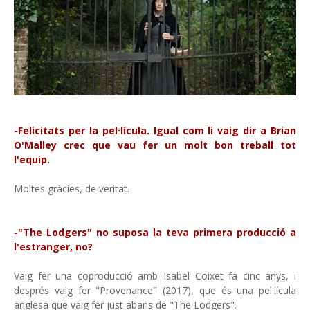
-Felicitats per la pel·lícula. Igual com li vaig dir a Brian
O'Malley crec que vau fer un molt bon treball tot
l'equip.
Moltes gràcies, de veritat.
-"The Lodgers" no suposa la teva primera producció a
l'estranger, no?
Vaig fer una coproducció amb Isabel Coixet fa cinc anys, i
després vaig fer "Provenance" (2017), que és una pel·lícula
anglesa que vaig fer just abans de "The Lodgers".