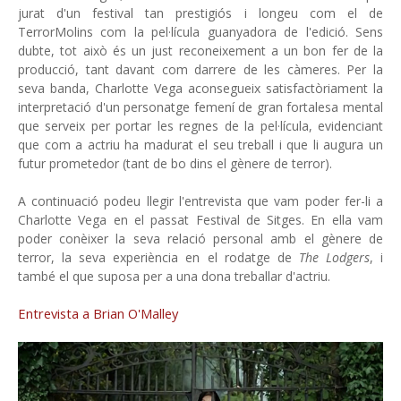
jurat d'un festival tan prestigiós i longeu com el de
TerrorMolins com la pel·lícula guanyadora de l'edició. Sens
dubte, tot això és un just reconeixement a un bon fer de la
producció, tant davant com darrere de les càmeres. Per la
seva banda, Charlotte Vega aconsegueix satisfactòriament la
interpretació d'un personatge femení de gran fortalesa mental
que serveix per portar les regnes de la pel·lícula, evidenciant
que com a actriu ha madurat el seu treball i que li augura un
futur prometedor (tant de bo dins el gènere de terror).
A continuació podeu llegir l'entrevista que vam poder fer-li a
Charlotte Vega en el passat Festival de Sitges. En ella vam
poder conèixer la seva relació personal amb el gènere de
terror, la seva experiència en el rodatge de
The Lodgers
, i
també el que suposa per a una dona treballar d'actriu.
Entrevista a Brian O'Malley