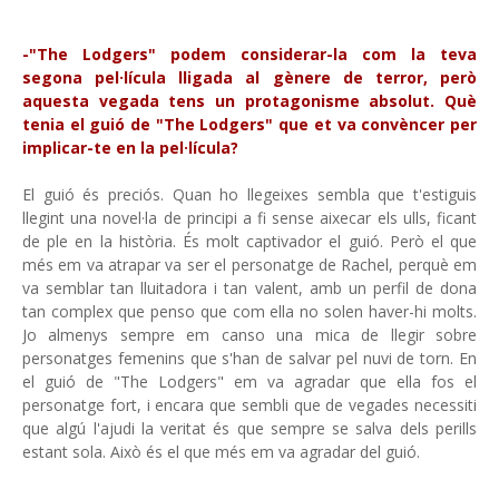
-"The Lodgers" podem considerar-la com la teva
segona pel·lícula lligada al gènere de terror, però
aquesta vegada tens un protagonisme absolut. Què
tenia el guió de "The Lodgers" que et va convèncer per
implicar-te en la pel·lícula?
El guió és preciós. Quan ho llegeixes sembla que t'estiguis
llegint una novel·la de principi a fi sense aixecar els ulls, ficant
de ple en la història. És molt captivador el guió. Però el que
més em va atrapar va ser el personatge de Rachel, perquè em
va semblar tan lluitadora i tan valent, amb un perfil de dona
tan complex que penso que com ella no solen haver-hi molts.
Jo almenys sempre em canso una mica de llegir sobre
personatges femenins que s'han de salvar pel nuvi de torn. En
el guió de "The Lodgers" em va agradar que ella fos el
personatge fort, i encara que sembli que de vegades necessiti
que algú l'ajudi la veritat és que sempre se salva dels perills
estant sola. Això és el que més em va agradar del guió.