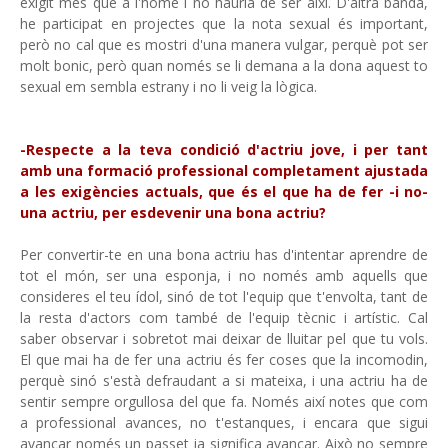
exigit més que a l'home i no hauria de ser així. D'altra banda,
he participat en projectes que la nota sexual és important,
però no cal que es mostri d'una manera vulgar, perquè pot ser
molt bonic, però quan només se li demana a la dona aquest to
sexual em sembla estrany i no li veig la lògica.
-Respecte a la teva condició d'actriu jove, i per tant
amb una formació professional completament ajustada
a les exigències actuals, que és el que ha de fer -i no-
una actriu, per esdevenir una bona actriu?
Per convertir-te en una bona actriu has d'intentar aprendre de
tot el món, ser una esponja, i no només amb aquells que
consideres el teu ídol, sinó de tot l'equip que t'envolta, tant de
la resta d'actors com també de l'equip tècnic i artístic. Cal
saber observar i sobretot mai deixar de lluitar pel que tu vols.
El que mai ha de fer una actriu és fer coses que la incomodin,
perquè sinó s'està defraudant a si mateixa, i una actriu ha de
sentir sempre orgullosa del que fa. Només així notes que com
a professional avances, no t'estanques, i encara que sigui
avançar només un passet ja significa avançar. Això no sempre