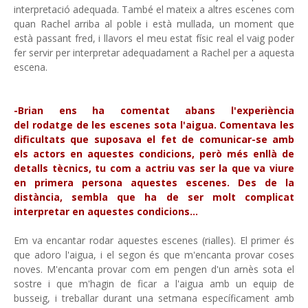
interpretació adequada. També el mateix a altres escenes com
quan Rachel arriba al poble i està mullada, un moment que
està passant fred, i llavors el meu estat físic real el vaig poder
fer servir per interpretar adequadament a Rachel per a aquesta
escena.
-Brian ens ha comentat abans l'experiència
del rodatge de les escenes sota l'aigua. Comentava les
dificultats que suposava el fet de comunicar-se amb
els actors en aquestes condicions, però més enllà de
detalls tècnics, tu com a actriu vas ser la que va viure
en primera persona aquestes escenes. Des de la
distància, sembla que ha de ser molt complicat
interpretar en aquestes condicions...
Em va encantar rodar aquestes escenes (rialles). El primer és
que adoro l'aigua, i el segon és que m'encanta provar coses
noves. M'encanta provar com em pengen d'un arnès sota el
sostre i que m'hagin de ficar a l'aigua amb un equip de
busseig, i treballar durant una setmana específicament amb