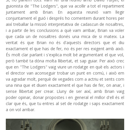
guionista de "The Lodgers", que va acollir a tot el repartiment
juntament amb Brian. En aquesta reunió vam llegir
conjuntament el guió i després ho comentem durant hores per
així treballar la missió interpretativa de cadascun de nosaltres,
i a partir de les conclusions a què vam arribar, Brian va voler
que cada un de nosaltres donés una mica de si mateix. La
veritat és que Brian no és d'aquests directors que et diu
exactament el que has de fer, no és per res exigent amb això.
És molt clar parlant i s'explica molt bé argumentant el que vol,
però també ta dóna molta llibertat, et sap guiar. Per això crec
que en "The Lodgers" vaig viure un rodatge en què els actors i
el director van aconseguir trobar un punt en comú, i això em
va agradar molt, perquè de vegades com a actriu et sents com
una nina que et diuen exactament el que has de fer, on anar, i
sense llibertat per crear. Lluny de ser així, amb Brian vaig
poder opinar, donar propostes i en general el millor d'ell és el
clar que és, que tu entres al set de rodatge i saps exactament
a on vol arribar.