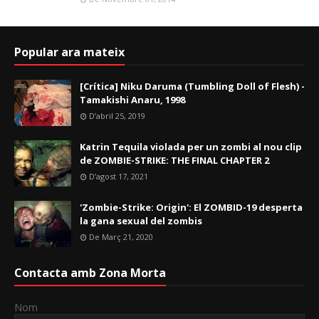
Popular ara mateix
[Crítica] Niku Daruma (Tumbling Doll of Flesh) -
Tamakishi Anaru, 1998
D’abril 25, 2019
Katrin Tequila violada per un zombi al nou clip
de ZOMBIE-STRIKE: THE FINAL CHAPTER 2
D’agost 17, 2021
'Zombie-Strike: Origin': El ZOMBID-19 desperta
la gana sexual del zombis
De Març 21, 2020
Contacta amb Zona Morta
Nom