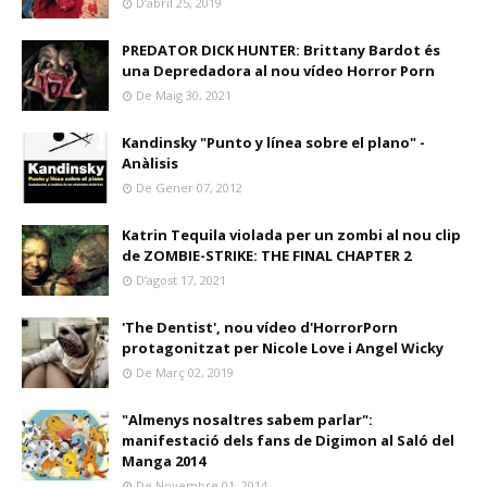
D’abril 25, 2019
PREDATOR DICK HUNTER: Brittany Bardot és
una Depredadora al nou vídeo Horror Porn
De Maig 30, 2021
Kandinsky "Punto y línea sobre el plano" -
Anàlisis
De Gener 07, 2012
Katrin Tequila violada per un zombi al nou clip
de ZOMBIE-STRIKE: THE FINAL CHAPTER 2
D’agost 17, 2021
'The Dentist', nou vídeo d'HorrorPorn
protagonitzat per Nicole Love i Angel Wicky
De Març 02, 2019
"Almenys nosaltres sabem parlar":
manifestació dels fans de Digimon al Saló del
Manga 2014
De Novembre 01, 2014