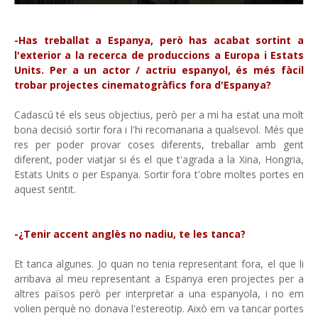
-Has treballat a Espanya, però has acabat sortint a
l'exterior a la recerca de produccions a Europa i Estats
Units. Per a un actor / actriu espanyol, és més fàcil
trobar projectes cinematogràfics fora d'Espanya?
Cadascú té els seus objectius, però per a mi ha estat una molt
bona decisió sortir fora i l'hi recomanaria a qualsevol. Més que
res per poder provar coses diferents, treballar amb gent
diferent, poder viatjar si és el que t'agrada a la Xina, Hongria,
Estats Units o per Espanya. Sortir fora t'obre moltes portes en
aquest sentit.
-¿Tenir accent anglès no nadiu, te les tanca?
Et tanca algunes. Jo quan no tenia representant fora, el que li
arribava al meu representant a Espanya eren projectes per a
altres països però per interpretar a una espanyola, i no em
volien perquè no donava l'estereotip. Això em va tancar portes