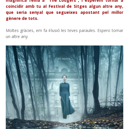
magnífica feina a "The Lodgers", i esperem tornar a
coincidir amb tu al Festival de Sitges algun altre any,
que seria senyal que segueixes apostant pel millor
gènere de tots.
Moltes gràcies, em fa il·lusió les teves paraules. Espero tornar
un altre any.