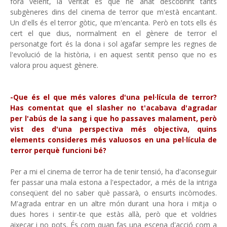
fora veient, la veritat és que he anat descobrint tants
subgèneres dins del cinema de terror que m'està encantant.
Un d'ells és el terror gòtic, que m'encanta. Però en tots ells és
cert el que dius, normalment en el gènere de terror el
personatge fort és la dona i sol agafar sempre les regnes de
l'evolució de la història, i en aquest sentit penso que no es
valora prou aquest gènere.
-Que és el que més valores d'una pel·lícula de terror?
Has comentat que el slasher no t'acabava d'agradar
per l'abús de la sang i que ho passaves malament, però
vist des d'una perspectiva més objectiva, quins
elements consideres més valuosos en una pel·lícula de
terror perquè funcioni bé?
Per a mi el cinema de terror ha de tenir tensió, ha d'aconseguir
fer passar una mala estona a l'espectador, a més de la intriga
conseqüent del no saber què passarà, o ensurts incòmodes.
M'agrada entrar en un altre món durant una hora i mitja o
dues hores i sentir-te que estàs allà, però que et voldries
aixecar i no pots. És com quan fas una escena d'acció com a