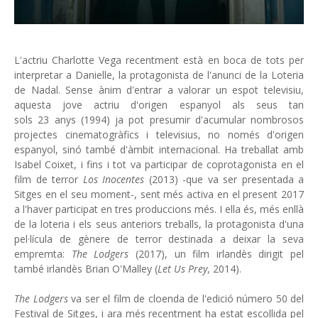
L'actriu Charlotte Vega recentment està en boca de tots per
interpretar a Danielle, la protagonista de l'anunci de la Loteria
de Nadal. Sense ànim d'entrar a valorar un espot televisiu,
aquesta jove actriu d'origen espanyol als seus tan
sols 23 anys (1994) ja pot presumir d'acumular nombrosos
projectes cinematogràfics i televisius, no només d'origen
espanyol, sinó també d'àmbit internacional. Ha treballat amb
Isabel Coixet, i fins i tot va participar de coprotagonista en el
film de terror
Los Inocentes
(2013) -que va ser presentada a
Sitges en el seu moment-, sent més activa en el present 2017
a l'haver participat en tres produccions més. I ella és, més enllà
de la loteria i els seus anteriors treballs, la protagonista d'una
pel·lícula de gènere de terror destinada a deixar la seva
empremta:
The Lodgers
(2017), un film irlandès dirigit pel
també irlandès Brian O'Malley (
Let Us Prey
, 2014).
The Lodgers
va ser el film de cloenda de l'edició número 50 del
Festival de Sitges, i ara més recentment ha estat escollida pel