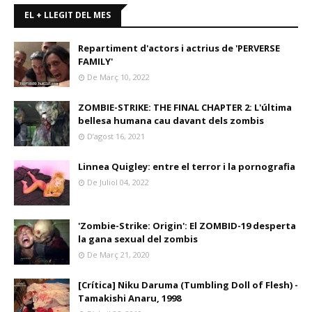
EL + LLEGIT DEL MES
Repartiment d'actors i actrius de 'PERVERSE
FAMILY'
De Març 10, 2022
ZOMBIE-STRIKE: THE FINAL CHAPTER 2: L'última
bellesa humana cau davant dels zombis
D’agost 16, 2021
Linnea Quigley: entre el terror i la pornografia
De Juliol 04, 2022
'Zombie-Strike: Origin': El ZOMBID-19 desperta
la gana sexual del zombis
De Març 21, 2020
[Crítica] Niku Daruma (Tumbling Doll of Flesh) -
Tamakishi Anaru, 1998