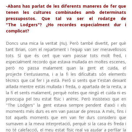
-Abans has parlat de les diferents maneres de fer que
tenen les cultures combinades amb determinats
pressupostos. Que tal va ser el rodatge de
"The Lodgers"? ¿Ho recordes especialment dur i
complicat?
Doncs una mica la veritat (riu). Però també divertit, per què
tant Brian, com el repartiment i l'equip van ser meravellosos
tots. Sí que és cert que vam passar tots molt fred, i
especialment recordo que estava mullada en moltes escenes,
però no passa malament quan la gent et cuida, el
projecte t'entusiasma, i a la fi les dificultats són elements
tècnics que cal fer i ja està. Però si sents que t'estan deixant
aïllada mentre estàs mullada i freda, o apartada de la resta, a
la fi et sents malament, perquè notes que ningú et cuida ni es
preocupa pel teu estat físic i anímic. Però insisteixo que en
"The Lodgers" la gent estava sempre pendent d'això i els
moments més durs es em van passar de pressa. A més, fins i
tot aquells moments que em van fer durs considero que
sumaven a la meva interpretació, perquè si la casa és freda i
no té calefacció, el meu estat físic real va ajudar a perfilar la