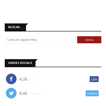
BUSCAR...
XARXES SOCIALS
4.2k
Like
likes
8.6k
Follow
followers