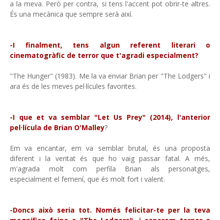
a la meva. Però per contra, si tens l'accent pot obrir-te altres.
És una mecànica que sempre serà així.
-I finalment, tens algun referent literari o
cinematogràfic de terror que t'agradi especialment?
"The Hunger" (1983). Me la va enviar Brian per "The Lodgers" i
ara és de les meves pel·lícules favorites.
-I que et va semblar "Let Us Prey" (2014), l'anterior
pel·lícula de Brian O'Malley
?
Em va encantar, em va semblar brutal, és una proposta
diferent i la veritat és que ho vaig passar fatal. A més,
m'agrada molt com perfila Brian als personatges,
especialment el femení, que és molt fort i valent.
-Doncs això seria tot. Només felicitar-te per la teva