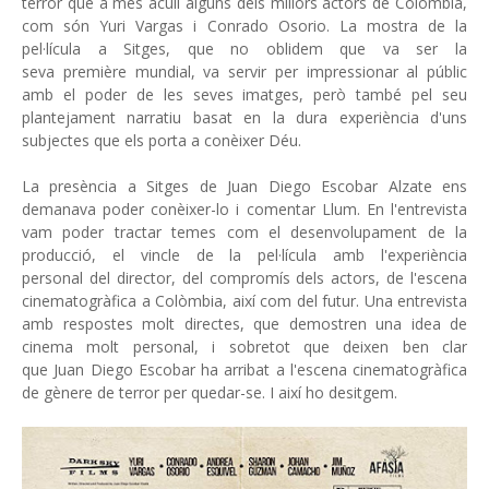
terror que a més acull alguns dels millors actors de Colòmbia,
com són Yuri Vargas i Conrado Osorio. La mostra de la
pel·lícula a Sitges, que no oblidem que va ser la
seva première mundial, va servir per impressionar al públic
amb el poder de les seves imatges, però també pel seu
plantejament narratiu basat en la dura experiència d'uns
subjectes que els porta a conèixer Déu.
La presència a Sitges de Juan Diego Escobar Alzate ens
demanava poder conèixer-lo i comentar Llum. En l'entrevista
vam poder tractar temes com el desenvolupament de la
producció, el vincle de la pel·lícula amb l'experiència
personal del director, del compromís dels actors, de l'escena
cinematogràfica a Colòmbia, així com del futur. Una entrevista
amb respostes molt directes, que demostren una idea de
cinema molt personal, i sobretot que deixen ben clar
que Juan Diego Escobar ha arribat a l'escena cinematogràfica
de gènere de terror per quedar-se. I així ho desitgem.