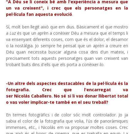
"A Déu se li coneix bé amb l'experiència a mesura que
un va creixent", i crec que els personatges en la
pel·lícula fan aquesta evolució
.
Sí, molt ben llegit això que em dius. Bàsicament el que mostro
a
Luz
és que un aprèn a conèixer Déu a mesura que el temps li
va ensenyant diferents coses, com que és el dolor, el desamor
o la nostàlgia. Jo sempre he pensat que un aprèn a creure en
Déu quan necessita buscar alguna cosa dins d'un mateix, i
precisament tots aquests personatges quan van creixent van
trobant buits dins d'ells que els porta a conèixer-lo.
-Un altre dels aspectes destacables de la pel·lícula és la
fotografia. Crec que l'encarregat va
ser Nicolás Caballero. No sé si li vas donar llibertat total
o vas voler implicar-te també en el seu treball?
En termes fotogràfics i de color sóc molt controlador. Jo ja
sabia el color de la fotografia que volia, l'ús de panoràmiques
immenses, etc., i Nicolás em va proposar moltes coses. Crec
que això és el bonic de cinema, que es treballa en equip. La