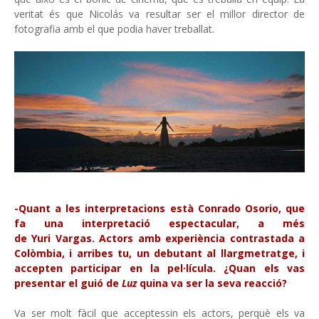
veritat és que Nicolás va resultar ser el millor director de
fotografia amb el que podia haver treballat.
-Quant a les interpretacions està Conrado Osorio, que
fa una interpretació espectacular, a més
de Yuri Vargas. Actors amb experiència contrastada a
Colòmbia, i arribes tu, un debutant al llargmetratge, i
accepten participar en la pel·lícula. ¿Quan els vas
presentar el guió de
Luz
quina va ser la seva reacció?
Va ser molt fàcil que acceptessin els actors, perquè els va