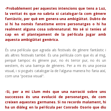
-Probablement per aquestes intencions que tens a Luz,
la veritat és que no sabria si catalogar-la com gènere
fantàstic, per què em genera una ambigüitat. Dubto de
si hi ha només fanatisme entre personatges o hi ha
realment alguna cosa sobrenatural. No sé si tenies al
cap en el plantejament de la pel·lícula jugar amb
aquesta ambigüitat genèrica.
És una pel·lícula que agrada als festivals de gènere fantàstic i
als altres festivals també. És una pel·lícula com que és al mig,
perquè tampoc és gènere pur, no és terror pur, no és un
western, és una barreja de gèneres. Per a mi és una poesia
visual, i si pogués catalogar-la de l'alguna manera ho faria així,
com una "poesia visual".
-Si, per a mi Llum més que una narració sobre uns
successos és una evolució de personatges, de com
creixen aquestes germanes. Si no recordo malament, hi
ha un diàleg en la pel·lícula per Conrado Osorio que diu