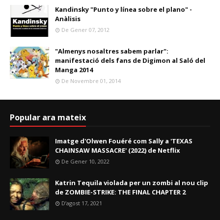
Kandinsky "Punto y línea sobre el plano" -
Anàlisis
De Gener 07, 2012
"Almenys nosaltres sabem parlar":
manifestació dels fans de Digimon al Saló del
Manga 2014
De Novembre 01, 2014
Popular ara mateix
Imatge d'Olwen Fouéré com Sally a 'TEXAS
CHAINSAW MASSACRE' (2022) de Netflix
De Gener 10, 2022
Katrin Tequila violada per un zombi al nou clip
de ZOMBIE-STRIKE: THE FINAL CHAPTER 2
D’agost 17, 2021