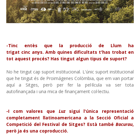
-Tinc entès que la producció de Llum ha
trigat cinc anys. Amb quines dificultats t'has trobat en
tot aquest procés? Has tingut algun tipus de suport?
No he tingut cap suport institucional. L'únic suport institucional
que he tingut és de Proimágenes Colòmbia, que em van portar
aquí a Sitges, però per fer la pel·lícula va ser tota
autofinançada i una mica de finançament col·lectiu.
-I com valores que
Luz
sigui l'única representació
completament llatinoamericana a la Secció Oficial a
Competició del Festival de Sitges? Està també
Bacurau
,
però ja és una coproducció.