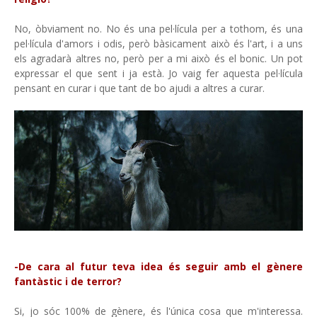
No, òbviament no. No és una pel·lícula per a tothom, és una
pel·lícula d'amors i odis, però bàsicament això és l'art, i a uns
els agradarà altres no, però per a mi això és el bonic. Un pot
expressar el que sent i ja està. Jo vaig fer aquesta pel·lícula
pensant en curar i que tant de bo ajudi a altres a curar.
-De cara al futur teva idea és seguir amb el gènere
fantàstic i de terror?
Si, jo sóc 100% de gènere, és l'única cosa que m'interessa.