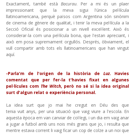
Exactament, també està
Bacurau
. Per a mi és un plaer
impressionant que la meva sigui l'única pel·lícula
llatinoamericana, perquè països com Argentina són sinònim
de cinema de gènere de qualitat, i tenir la meva pel·lícula a la
Secció Oficial és posicionar a un nivell excel·lent. Això és
considerar-la com una pel·lícula bona, que l'estan apreciant, i
això em posa supremament orgullós. Després, òbviament, el
vull compartir amb tots els llatinoamericans que han vingut
aquí.
-Parla'm de l'origen de la història de
Luz
. Havies
comentat que per fer-la t'havies fixat en algunes
pel·lícules com
The Witch
, però no sé si la idea original
surt d'algun relat o experiència personal.
La idea surt que jo mai he cregut en Déu des que
tenia vuit anys, per una situació que vaig viure a l'escola. En
aquesta època em van canviar de col·legi, i un dia em vaig anar
a jugar a futbol amb uns nois més grans que jo, i resulta que
mentre estava corrent li vaig ficar un cop de colze a un noi que