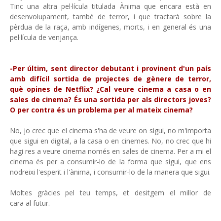
Tinc una altra pel·lícula titulada Ànima que encara està en
desenvolupament, també de terror, i que tractarà sobre la
pèrdua de la raça, amb indígenes, morts, i en general és una
pel·lícula de venjança.
-Per últim, sent director debutant i provinent d'un país
amb difícil sortida de projectes de gènere de terror,
què opines de Netflix? ¿Cal veure cinema a casa o en
sales de cinema? És una sortida per als directors joves?
O per contra és un problema per al mateix cinema?
No, jo crec que el cinema s'ha de veure on sigui, no m'importa
que sigui en digital, a la casa o en cinemes. No, no crec que hi
hagi res a veure cinema només en sales de cinema. Per a mi el
cinema és per a consumir-lo de la forma que sigui, que ens
nodreixi l'esperit i l'ànima, i consumir-lo de la manera que sigui.
Moltes gràcies pel teu temps, et desitgem el millor de
cara al futur.