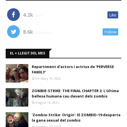
4.2k
Like
likes
8.6k
Follow
followers
EL + LLEGIT DEL MES
Repartiment d'actors i actrius de 'PERVERSE
FAMILY'
De Març 10, 2022
ZOMBIE-STRIKE: THE FINAL CHAPTER 2: L'última
bellesa humana cau davant dels zombis
D’agost 16, 2021
'Zombie-Strike: Origin': El ZOMBID-19 desperta
la gana sexual del zombis
De Març 21, 2020