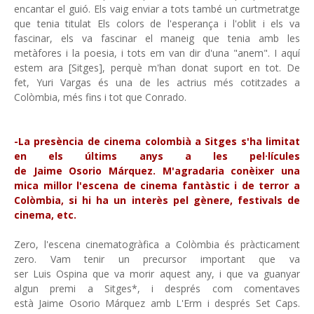
encantar el guió. Els vaig enviar a tots també un curtmetratge
que tenia titulat Els colors de l'esperança i l'oblit i els va
fascinar, els va fascinar el maneig que tenia amb les
metàfores i la poesia, i tots em van dir d'una "anem". I aquí
estem ara [Sitges], perquè m'han donat suport en tot. De
fet, Yuri Vargas és una de les actrius més cotitzades a
Colòmbia, més fins i tot que Conrado.
-La presència de cinema colombià a Sitges s'ha limitat
en els últims anys a les pel·lícules
de Jaime Osorio Márquez. M'agradaria conèixer una
mica millor l'escena de cinema fantàstic i de terror a
Colòmbia, si hi ha un interès pel gènere, festivals de
cinema, etc.
Zero, l'escena cinematogràfica a Colòmbia és pràcticament
zero. Vam tenir un precursor important que va
ser Luis Ospina que va morir aquest any, i que va guanyar
algun premi a Sitges*, i després com comentaves
està Jaime Osorio Márquez amb L'Erm i després Set Caps.