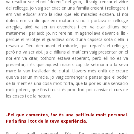
va resultar ser el noi "dolent" del grup, i li vaig trencar el vidre
del rellotge. Jo vaig ser criat en una família creient i rellotgera i
em van educar amb la idea que els miracles existien. El noi
dolent em va dir que em mataria si no li portava el rellotge
arreglat, això va ser un divendres i em va citar dilluns per
matar-me i per això jo, nit rere nit, m'agenollava davant el llit -
perquè el rellotge el guardava dins d'una capseta sota d'ella- i
resava a Déu demanant el miracle, que reparés el rellotge,
però no va ser així. Ja el dilluns al matí em vaig presentar on el
noi em va citar, tothom estava esperant, però ell no es va
presentar, i és que aquest mateix cap de setmana a la seva
mare la van traslladar de ciutat. Llavors més enllà de creure
que va ser un miracle, jo vaig començar a pensar que el poder
de la ment és una cosa molt forta, que la por és una sensació
molt potent, que fins i tot si és prou fort pot canviar el curs de
les coses i de la natura.
-Pel que comentes,
Luz
és una pel·lícula molt personal.
Parla fins i tot de la teva experiència.
Si, és molt personal. Sóc d'un pensament molt