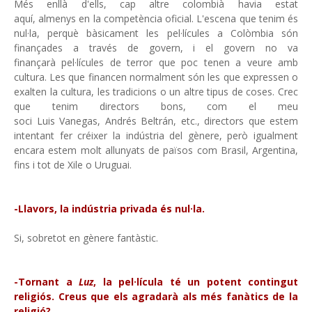
Més enllà d'ells, cap altre colombià havia estat
aquí, almenys en la competència oficial. L'escena que tenim és
nul·la, perquè bàsicament les pel·lícules a Colòmbia són
finançades a través de govern, i el govern no va
finançarà pel·lícules de terror que poc tenen a veure amb
cultura. Les que financen normalment són les que expressen o
exalten la cultura, les tradicions o un altre tipus de coses. Crec
que tenim directors bons, com el meu
soci Luis Vanegas, Andrés Beltrán, etc., directors que estem
intentant fer créixer la indústria del gènere, però igualment
encara estem molt allunyats de països com Brasil, Argentina,
fins i tot de Xile o Uruguai.
-Llavors, la indústria privada és nul·la.
Si, sobretot en gènere fantàstic.
-Tornant a
Luz
, la pel·lícula té un potent contingut
religiós. Creus que els agradarà als més fanàtics de la
religió?