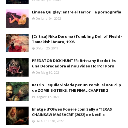
Linnea Quigley: entre el terror i la pornografia
De Juliol 04, 2022
[Crítica] Niku Daruma (Tumbling Doll of Flesh) -
Tamakishi Anaru, 1998
D’abril 25, 2019
PREDATOR DICK HUNTER: Brittany Bardot és
una Depredadora al nou vídeo Horror Porn
De Maig 30, 2021
Katrin Tequila violada per un zombi al nou clip
de ZOMBIE-STRIKE: THE FINAL CHAPTER 2
D’agost 17, 2021
Imatge d'Olwen Fouéré com Sally a 'TEXAS
CHAINSAW MASSACRE' (2022) de Netflix
De Gener 10, 2022