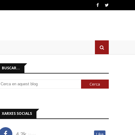
BUSCAR...
XARXES SOCIALS
4.2k
Like
likes