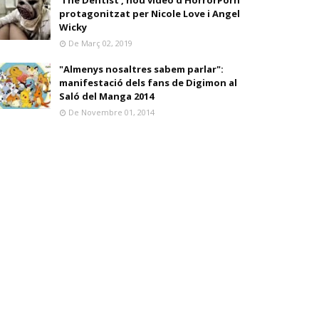
'The Dentist', nou vídeo d'HorrorPorn
protagonitzat per Nicole Love i Angel
Wicky
De Març 02, 2019
"Almenys nosaltres sabem parlar":
manifestació dels fans de Digimon al
Saló del Manga 2014
De Novembre 01, 2014