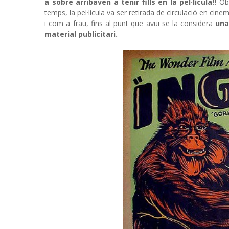
a sobre arribaven a tenir fills en la pel·lícula!!
Òbv
temps, la pel·lícula va ser retirada de circulació en cin
i com a frau, fins al punt que avui se la considera
una
material publicitari.