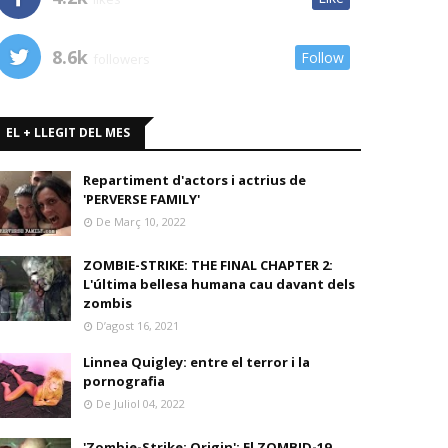
8.6k
Follow
followers
EL + LLEGIT DEL MES
Repartiment d'actors i actrius de
'PERVERSE FAMILY'
De Març 10, 2022
ZOMBIE-STRIKE: THE FINAL CHAPTER 2:
L'última bellesa humana cau davant dels
zombis
D’agost 16, 2021
Linnea Quigley: entre el terror i la
pornografia
De Juliol 04, 2022
'Zombie-Strike: Origin': El ZOMBID-19