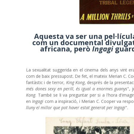
Aquesta va ser una pel·lícu
com un documental divulgati
africana, però
Ingagi
guard
La sexualitat suggerida en el cinema dels anys vint era 
com de baix pressupost. De fet, el mateix Merian C. Co
fantàstic i de terror,
King Kong
, després de la presentac
més dones sexy en perill, és igual a enormes guanys
", 
Kong
. També se li va preguntar per si a l'hora d'imagi
en
Ingagi
com a inspiració, i Merian C. Cooper va respo
lluny el millor que pot haver estat generat per Ingagi
".