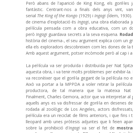
Però abans de l'aparició de King Kong, els goril·les j
fantàstic. Centrant-nos a finals dels anys vint, 
serial
The King of the Kongo
(1929) i
Ingagi
(Ídem, 1930).
de cinema d'explotació és
Ingagi
, una obra elaborada 
pel·lícula pensada com a obra educativa, com un doc
però
Ingagi
guardava secrets a la seva esquena.
Rodad
història del cinema-, el seu argument explica com un gru
ella els exploradors descobreixen com les dones de la tr
Amb aquest argument, potser incòmode però al cap i a l
La pel·lícula va ser produïda i distribuïda per Nat S
aquesta obra, i va tenir molts problemes per exhibir-l
va reconèixer que el goril·la gegant de la pel·lícula no
Això va portar a la MPPDA a voler retirar la pel·lícu
productora, de tal manera que la mateixa Nat 
Finalment, Charles Gemora, actor que va interpretar al go
aquells anys es va disfressar de goril·la en desenes de 
rodada al zoològic de Los Angeles, actors disfressats,
pel·lícula era un reciclat de films anteriors, i que fins
lleopard amb unes pròtesis adjuntes que li feien apare
sobre la prohibició d'
Ingagi
va ser el fet de
mostra