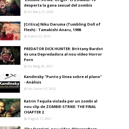
desperta la gana sexual del zombis
De Març 21, 2020
[Crítica] Niku Daruma (Tumbling Doll of
Flesh) - Tamakishi Anaru, 1998
D’abril 25, 2019
PREDATOR DICK HUNTER: Brittany Bardot
és una Depredadora al nou vídeo Horror
Porn
De Maig 30, 2021
Kandinsky "Punto y línea sobre el plano"
- Anàlisis
De Gener 07, 2012
Katrin Tequila violada per un zombi al
nou clip de ZOMBIE-STRIKE: THE FINAL
CHAPTER 2
D’agost 17, 2021