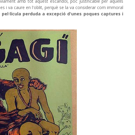
iament amb tot aquest escàndol, poc justificable per aquells
emes i va caure en l'oblit, perquè se la va considerar com immoral
 pel·lícula perduda a excepció d'unes poques captures i