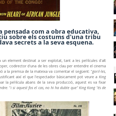
la pensada com a obra educativa,
u sobre els costums d'una tribu
ava secrets a la seva esquena.
un element destinat a ser explotat, tant a les pel·lícules d'alt
oper, codirector d'una de les obres clau per entendre el cinema
ió a la premsa de la mateixa va comentar el següent: "
goril·les,
justificant així el que l'espectador bàsicament pot veure a
King
nar la pel·lícula abans de la seva producció, aquest es va fixar
ndre: "
i si aquest fos el cas, no hi ha dubte que" King Kong "és de