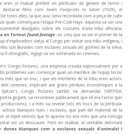
a eren el malvat preferit en pel·lícules de gènere de terror i
van destacar films com
Seven Footprints to Satan
(1929), el
 De totes elles, la que avui seria recordada com a peça de culte
just quan començava l'etapa Pre-Codi Hays. Aquesta va ser una
umental divulgatiu sobre els costums d'una tribu africana,
a en format
found-footage
-es creu que va ser el primer de la
p d'exploradors viatja al Congo per visitar una tribu indígena, i
ibu són lliurades com esclaves sexuals als goril·les de la selva.
a fi etnogràfic,
Ingagi
va ser estrenada en cinemes.
pitzer's Congo Pictures, una empresa creada expressament per a
a. Els problemes van començar quan un membre de l'equip tècnic
 era més que un truc, i que els membres de la tribu eren actors.
la dels cinemes, implicant així grans pèrdues econòmiques a la
Spitzer's Congo Pictures també va demandar l'MPPDA.
ril·la gegant, va reconèixer públicament que ell era l'actor (per
produccions), i a més va revelar tots els trucs de la pel·lícula:
 actrius blanques nues i esclaves, que part del material de la
 i tot el rèptil verinós que hi apareix no era més que una tortuga
ntar ser un dinosaure. Però en realitat, el veritable detonant
r dones blanques com a esclaves sexuals d'animals! I