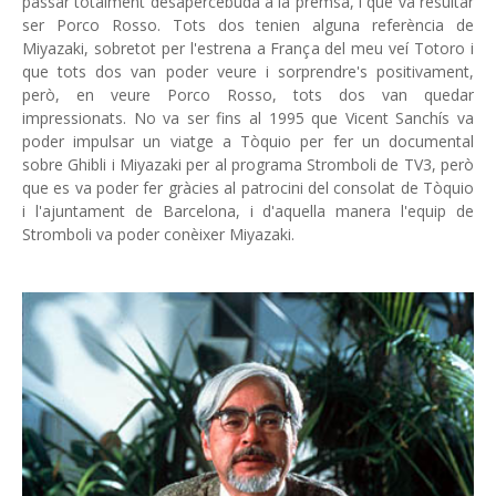
passar totalment desapercebuda a la premsa, i que va resultar
ser Porco Rosso. Tots dos tenien alguna referència de
Miyazaki, sobretot per l'estrena a França del meu veí Totoro i
que tots dos van poder veure i sorprendre's positivament,
però, en veure Porco Rosso, tots dos van quedar
impressionats. No va ser fins al 1995 que Vicent Sanchís va
poder impulsar un viatge a Tòquio per fer un documental
sobre Ghibli i Miyazaki per al programa Stromboli de TV3, però
que es va poder fer gràcies al patrocini del consolat de Tòquio
i l'ajuntament de Barcelona, ​​i d'aquella manera l'equip de
Stromboli va poder conèixer Miyazaki.