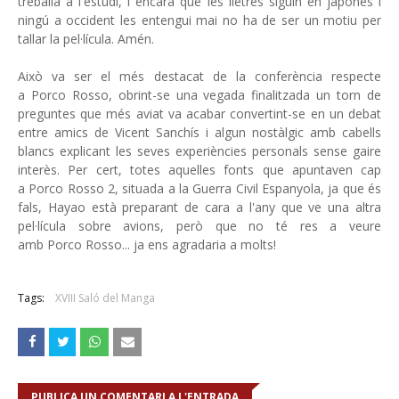
treballa a l'estudi, i encara que les lletres siguin en japonès i
ningú a occident les entengui mai no ha de ser un motiu per
tallar la pel·lícula. Amén.
Això va ser el més destacat de la conferència respecte
a Porco Rosso, obrint-se una vegada finalitzada un torn de
preguntes que més aviat va acabar convertint-se en un debat
entre amics de Vicent Sanchís i algun nostàlgic amb cabells
blancs explicant les seves experiències personals sense gaire
interès. Per cert, totes aquelles fonts que apuntaven cap
a Porco Rosso 2, situada a la Guerra Civil Espanyola, ja que és
fals, Hayao està preparant de cara a l'any que ve una altra
pel·lícula sobre avions, però que no té res a veure
amb Porco Rosso... ja ens agradaria a molts!
Tags:
XVIII Saló del Manga
PUBLICA UN COMENTARI A L'ENTRADA