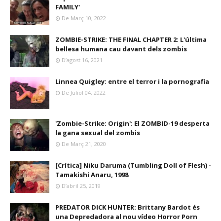
FAMILY'
De Març 10, 2022
ZOMBIE-STRIKE: THE FINAL CHAPTER 2: L'última
bellesa humana cau davant dels zombis
D’agost 16, 2021
Linnea Quigley: entre el terror i la pornografia
De Juliol 04, 2022
'Zombie-Strike: Origin': El ZOMBID-19 desperta
la gana sexual del zombis
De Març 21, 2020
[Crítica] Niku Daruma (Tumbling Doll of Flesh) -
Tamakishi Anaru, 1998
D’abril 25, 2019
PREDATOR DICK HUNTER: Brittany Bardot és
una Depredadora al nou vídeo Horror Porn