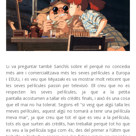
Li va preguntar també Sanchís sobre el perquè no concedia
més aire i comercialitzava més les seves pel·lícules a Europa
i EEUU, i es veu que Miyazaki es va mostrar molt reticent que
les seves pel·lícules passin per televisió. Ell creu que no es
respecten les seves pel·lícules, ja que a la petita
pantalla acostumen a tallar els crèdits finals, i això és una cosa
que ell mai no ha tolerat. Segons ell "si veig que algú talla les
meves pel·lícules, aquest algú no tornarà a tenir una pel·lícula
meva mai", ja que creu que tot el que es veu a la pel·lícula,
tots els que surten als crèdits, han treballat perquè tot ho que
es veu a la pel·lícula sigui com és, des del primer a l'últim que