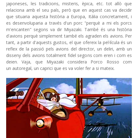
japoneses, les tradicions, misteris, èpica, etc. tot allò que
relaciona amb el seu país, però que en aquest cas va decidir
que situaria aquesta història a Europa, Itàlia concretament, i
es desenvoluparia a través d'un porc "perquè a mi els porcs
m'encanten" segons va dir Miyazaki. També és una història
d'avions perquè simplement també els agraden els avions. Per
tant, a partir d'aquests gustos, el que ofereix la pel·lícula és un
reflex de la passió pels avions del director, un deliri, amb un
disseny dels avions totalment fidel segons com eren i com es
deien. Vaja, que Miyazaki considera Porco Rosso com
un autoregal, un caprici que es va voler fer a si mateix.