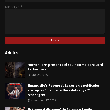
Missatge
*
Adults
Horror Porn presenta el seu nou malson: Lord
Peckerclaw
June 25, 2025
'Emanuelle's Revenge': La sèrie de pel·lícules
eròtiques Emanuelle Nera dels anys 70
ressorgeix
November 27, 2023
'Extreme Halloween' de Perverse Family