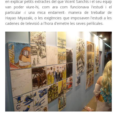
en explicar petits extractes del que Vicent Sanchís i el seu equip
van poder viure-hi, com ara com funcionava l'estudi i el
particular -i una mica endarrerit- manera de treballar de
Hayao Miyazaki, o les exigències que imposaven l'estudi a les
cadenes de televisió a l'hora d'emetre les seves pel·lícules.