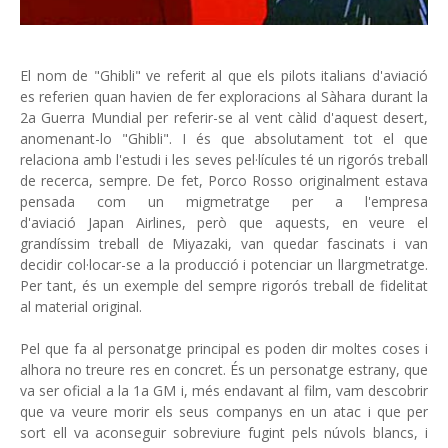
El nom de "Ghibli" ve referit al que els pilots italians d'aviació
es referien quan havien de fer exploracions al Sàhara durant la
2a Guerra Mundial per referir-se al vent càlid d'aquest desert,
anomenant-lo "Ghibli". I és que absolutament tot el que
relaciona amb l'estudi i les seves pel·lícules té un rigorós treball
de recerca, sempre. De fet, Porco Rosso originalment estava
pensada com un migmetratge per a l'empresa
d'aviació Japan Airlines, però que aquests, en veure el
grandíssim treball de Miyazaki, van quedar fascinats i van
decidir col·locar-se a la producció i potenciar un llargmetratge.
Per tant, és un exemple del sempre rigorós treball de fidelitat
al material original.
Pel que fa al personatge principal es poden dir moltes coses i
alhora no treure res en concret. És un personatge estrany, que
va ser oficial a la 1a GM i, més endavant al film, vam descobrir
que va veure morir els seus companys en un atac i que per
sort ell va aconseguir sobreviure fugint pels núvols blancs, i