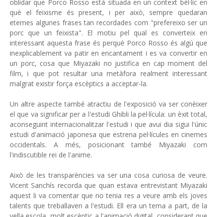
oblidar que Porco Rosso està situada en un context bèl·lic en
què el feixisme és present, i per això, sempre quedaran
eternes algunes frases tan recordades com "prefereixo ser un
porc que un feixista". El motiu pel qual es converteix en
interessant aquesta frase és perquè Porco Rosso és algú que
inexplicablement va patir en encantament i es va convertir en
un porc, cosa que Miyazaki no justifica en cap moment del
film, i que pot resultar una metàfora realment interessant
malgrat existir força escèptics a acceptar-la.
Un altre aspecte també atractiu de l'exposició va ser conèixer
el que va significar per a l'estudi Ghibli la pel·lícula: un èxit total,
aconseguint internacionalitzar l'estudi i que avui dia sigui l'únic
estudi d'animació japonesa que estrena pel·lícules en cinemes
occidentals. A més, posicionant també Miyazaki com
l'indiscutible rei de l'anime.
Això de les transparències va ser una cosa curiosa de veure.
Vicent Sanchís recorda que quan estava entrevistant Miyazaki
aquest li va comentar que no tenia res a veure amb els joves
talents que treballaven a l'estudi. Ell era un tema a part, de la
vella escola, molt escèptic a l'animació digital, considerant que