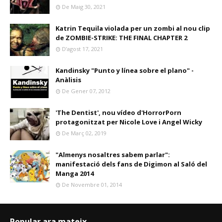
De Maig 30, 2021
Katrin Tequila violada per un zombi al nou clip
de ZOMBIE-STRIKE: THE FINAL CHAPTER 2
D’agost 17, 2021
Kandinsky "Punto y línea sobre el plano" -
Anàlisis
De Gener 07, 2012
'The Dentist', nou vídeo d'HorrorPorn
protagonitzat per Nicole Love i Angel Wicky
De Març 02, 2019
"Almenys nosaltres sabem parlar":
manifestació dels fans de Digimon al Saló del
Manga 2014
De Novembre 01, 2014
Popular ara mateix