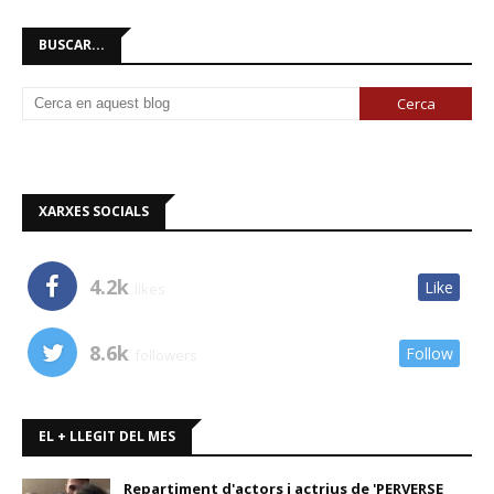
BUSCAR...
XARXES SOCIALS
4.2k
Like
likes
8.6k
Follow
followers
EL + LLEGIT DEL MES
Repartiment d'actors i actrius de 'PERVERSE