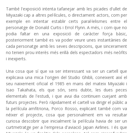
També l'exposició intenta tafanejar amb les picades d'ullet de
Miyazaki cap a altres pel·lícules, o directament actors, com per
exemple en intentar establir certs paral·lelismes entre el
personatge de Donald Curtis i Errol Flynn. A més, i com que no
podia faltar en una exposició de caràcter força bàsic,
posteriorment també es va poder veure unes instantànies de
cada personatge amb les seves descripcions, que sincerament
no tenien prou interès més enllà dels espectadors més neòfits
i inexperts.
Una cosa que sí que va ser interessant va ser un cartell que
explicava una mica l'origen del Studio Ghibli, coneixent així el
seu naixement oficial el 1985 en mans del mateix Miyazaki i
Isao Takahata, els que són, sens dubte, les dues peces
elementals de l'estudi, i que avui dia continuen cuejant amb
futurs projectes. Però ràpidament el cartell va dirigir el públic a
la pel·lícula amfitriona, Porco Rosso, explicant també com va
néixer el projecte, cosa que personalment em va resultar
curiosa descobrir que inicialment la pel·lícula havia de ser un
curtmetratge per a l'empresa d'aviació Japan Airlines. I és que