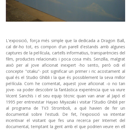
L'exposició, força més simple que la dedicada a Dragon Ball,
cal dir-ho tot, es compon d'un parell d'estands amb algunes
captures de la pel·lícula, cartells informatius, transparències del
film, productes relacionats i poca cosa més. Senzilla, malgrat
això per al jove aficionat inexpert -ho sento, però odi el
concepte "otaku"- pot significar un primer i ric acostament al
qual és el Studio Ghibli i la que és possiblement la seva millor
pel·lícula. Com he comentat, aquest jove aficionat -o no tan
jove- va poder descobrir la fantàstica experiència que va viure
Vicent Sanchís i el seu equip tècnic quan van anar al Japó el
1995 per entrevistar Hayao Miyazaki i visitar l'Studio Ghibli per
al programa de TV3 Stromboli, a què havien de fer un
documental sobre l'estudi. De fet, l'exposició va intentar
incentivar el visitant que fes una recerca per Internet del
documental, temptant la gent amb el que podrien veure en ell