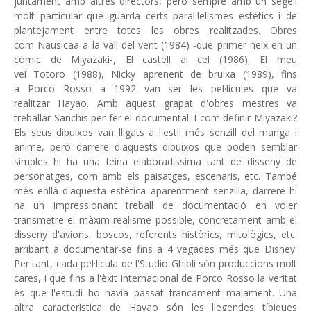
juntament amb altres directors, però sempre amb un segell
molt particular que guarda certs paral·lelismes estètics i de
plantejament entre totes les obres realitzades. Obres
com Nausicaa a la vall del vent (1984) -que primer neix en un
còmic de Miyazaki-, El castell al cel (1986), El meu
veí Totoro (1988), Nicky aprenent de bruixa (1989), fins
a Porco Rosso a 1992 van ser les pel·lícules que va
realitzar Hayao. Amb aquest grapat d'obres mestres va
treballar Sanchís per fer el documental. I com definir Miyazaki?
Els seus dibuixos van lligats a l'estil més senzill del manga i
anime, però darrere d'aquests dibuixos que poden semblar
simples hi ha una feina elaboradíssima tant de disseny de
personatges, com amb els paisatges, escenaris, etc. També
més enllà d'aquesta estètica aparentment senzilla, darrere hi
ha un impressionant treball de documentació en voler
transmetre el màxim realisme possible, concretament amb el
disseny d'avions, boscos, referents històrics, mitològics, etc.
arribant a documentar-se fins a 4 vegades més que Disney.
Per tant, cada pel·lícula de l'Studio Ghibli són produccions molt
cares, i que fins a l'èxit internacional de Porco Rosso la veritat
és que l'estudi ho havia passat francament malament. Una
altra característica de Hayao són les llegendes típiques