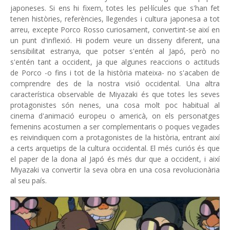
japoneses. Si ens hi fixem, totes les pel·lícules que s'han fet
tenen històries, referències, llegendes i cultura japonesa a tot
arreu, excepte Porco Rosso curiosament, convertint-se així en
un punt d'inflexió. Hi podem veure un disseny diferent, una
sensibilitat estranya, que potser s'entén al Japó, però no
s'entén tant a occident, ja que algunes reaccions o actituds
de Porco -o fins i tot de la història mateixa- no s'acaben de
comprendre des de la nostra visió occidental. Una altra
característica observable de Miyazaki és que totes les seves
protagonistes són nenes, una cosa molt poc habitual al
cinema d'animació europeu o americà, on els personatges
femenins acostumen a ser complementaris o poques vegades
es reivindiquen com a protagonistes de la història, entrant així
a certs arquetips de la cultura occidental. El més curiós és que
el paper de la dona al Japó és més dur que a occident, i així
Miyazaki va convertir la seva obra en una cosa revolucionària
al seu país.