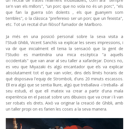
un recital de frases realment inoblidables, com ara "sempre
se'n van els millors", "un porc que no vola no és un porc", "els
que fan la guerra són dolents , els que guanyem som
terribles", o la clàssica "prefereixo ser un porc que un feixista",
etc. Tot un recital d'un filòsof fumador de Marlboro.
Ja més en una posició personal sobre la seva visita a
l'Studi Ghibli, Vicent Sanchís va explicar les seves impressions, i
va dir que inicialment ell tenia la sensació que la gent de
l'Studio es mantindria una mica escèptica "a aquells
occidentals" que van anar al seu taller a xafardejar. Doncs no,
es veu que Miyazaki és algú encantador que els va explicar
absolutament tot el que van voler, dins dels límits horaris de
què disposava l'equip de Stromboli, d'uns 20 minuts escassos.
Ell era algú que se sentia lliure, algú que treballava -i treballa- al
seu estudi, el que ell mateix va crear a partir d'una mala
experiència en el passat sobre uns dibuixos que va crear i li van
ser robats els drets. Això va originar la creació de Ghibli, amb
un taller propi on es farien les coses a la seva manera.