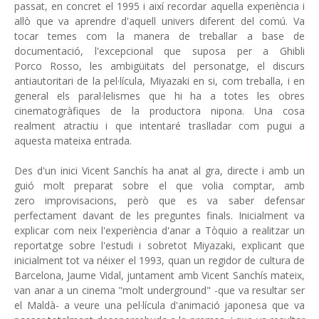
passat, en concret el 1995 i així recordar aquella experiència i
allò que va aprendre d'aquell univers diferent del comú. Va
tocar temes com la manera de treballar a base de
documentació, l'excepcional que suposa per a Ghibli
Porco Rosso, les ambigüitats del personatge, el discurs
antiautoritari de la pel·lícula, Miyazaki en si, com treballa, i en
general els paral·lelismes que hi ha a totes les obres
cinematogràfiques de la productora nipona. Una cosa
realment atractiu i que intentaré traslladar com pugui a
aquesta mateixa entrada.
Des d'un inici Vicent Sanchís ha anat al gra, directe i amb un
guió molt preparat sobre el que volia comptar, amb
zero improvisacions, però que es va saber defensar
perfectament davant de les preguntes finals. Inicialment va
explicar com neix l'experiència d'anar a Tòquio a realitzar un
reportatge sobre l'estudi i sobretot Miyazaki, explicant que
inicialment tot va néixer el 1993, quan un regidor de cultura de
Barcelona, ​​Jaume Vidal, juntament amb Vicent Sanchís mateix,
van anar a un cinema "molt underground" -que va resultar ser
el Maldà- a veure una pel·lícula d'animació japonesa que va