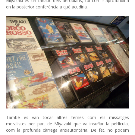
Miyazaki és un fanàtic dels aeroplans, tal com s'aprofundiria
en la posterior conferència a què acudiria.
També es van tocar altres temes com els missatges
moralistes per part de Miyazaki que va insuflar la pel·lícula,
com la profunda càrrega antiautoritària. De fet, no podem