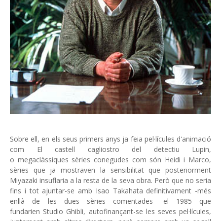
Sobre ell, en els seus primers anys ja feia pel·lícules d'animació
com El castell cagliostro del detectiu Lupin,
o megaclàssiques sèries conegudes com són Heidi i Marco,
sèries que ja mostraven la sensibilitat que posteriorment
Miyazaki insuflaria a la resta de la seva obra. Però que no seria
fins i tot ajuntar-se amb Isao Takahata definitivament -més
enllà de les dues sèries comentades- el 1985 que
fundarien Studio Ghibli, autofinançant-se les seves pel·lícules,