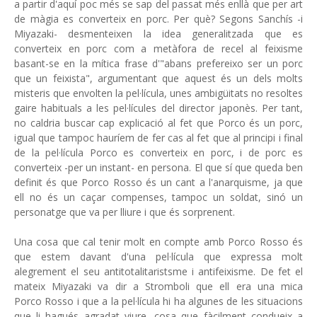
a partir d'aquí poc més se sap del passat més enllà que per art
de màgia es converteix en porc. Per què? Segons Sanchís -i
Miyazaki- desmenteixen la idea generalitzada que es
converteix en porc com a metàfora de recel al feixisme
basant-se en la mítica frase d'"abans prefereixo ser un porc
que un feixista", argumentant que aquest és un dels molts
misteris que envolten la pel·lícula, unes ambigüitats no resoltes
gaire habituals a les pel·lícules del director japonès. Per tant,
no caldria buscar cap explicació al fet que Porco és un porc,
igual que tampoc hauríem de fer cas al fet que al principi i final
de la pel·lícula Porco es converteix en porc, i de porc es
converteix -per un instant- en persona. El que sí que queda ben
definit és que Porco Rosso és un cant a l'anarquisme, ja que
ell no és un caçar compenses, tampoc un soldat, sinó un
personatge que va per lliure i que és sorprenent.
Una cosa que cal tenir molt en compte amb Porco Rosso és
que estem davant d'una pel·lícula que expressa molt
alegrement el seu antitotalitaristsme i antifeixisme. De fet el
mateix Miyazaki va dir a Stromboli que ell era una mica
Porco Rosso i que a la pel·lícula hi ha algunes de les situacions
que li hagués agradat viure, cosa que fàcilment condueix a