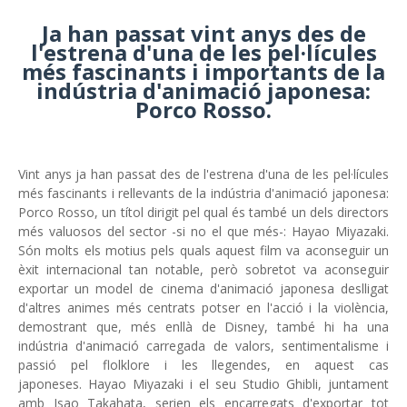
Ja han passat vint anys des de
l'estrena d'una de les pel·lícules
més fascinants i importants de la
indústria d'animació japonesa:
Porco Rosso.
Vint anys ja han passat des de l'estrena d'una de les pel·lícules
més fascinants i rellevants de la indústria d'animació japonesa:
Porco Rosso, un títol dirigit pel qual és també un dels directors
més valuosos del sector -si no el que més-: Hayao Miyazaki.
Són molts els motius pels quals aquest film va aconseguir un
èxit internacional tan notable, però sobretot va aconseguir
exportar un model de cinema d'animació japonesa deslligat
d'altres animes més centrats potser en l'acció i la violència,
demostrant que, més enllà de Disney, també hi ha una
indústria d'animació carregada de valors, sentimentalisme i
passió pel flolklore i les llegendes, en aquest cas
japoneses. Hayao Miyazaki i el seu Studio Ghibli, juntament
amb Isao Takahata, serien els encarregats d'exportar tot