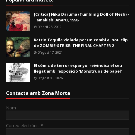
[Crítica] Niku Daruma (Tumbling Doll of Flesh) -
Tamakishi Anaru, 1998
D’abril 25, 2019
Katrin Tequila violada per un zombi al nou clip
de ZOMBIE-STRIKE: THE FINAL CHAPTER 2
D’agost 17, 2021
El còmic de terror espanyol reivindica el seu
llegat amb l'exposició 'Monstruos de papel'
D’agost 03, 2026
Contacta amb Zona Morta
Nom
Correu electrònic
*