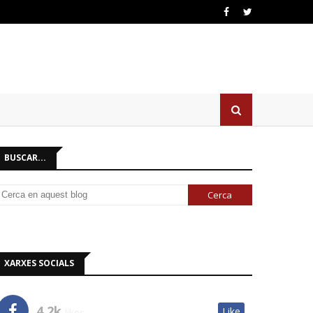
BUSCAR...
XARXES SOCIALS
4.2k
Like
likes