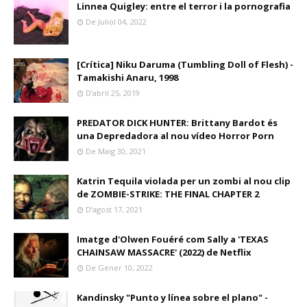
Linnea Quigley: entre el terror i la pornografia
De Juliol 04, 2022
[Crítica] Niku Daruma (Tumbling Doll of Flesh) -
Tamakishi Anaru, 1998
D’abril 25, 2019
PREDATOR DICK HUNTER: Brittany Bardot és
una Depredadora al nou vídeo Horror Porn
De Maig 30, 2021
Katrin Tequila violada per un zombi al nou clip
de ZOMBIE-STRIKE: THE FINAL CHAPTER 2
D’agost 17, 2021
Imatge d'Olwen Fouéré com Sally a 'TEXAS
CHAINSAW MASSACRE' (2022) de Netflix
De Gener 10, 2022
Kandinsky "Punto y línea sobre el plano" -