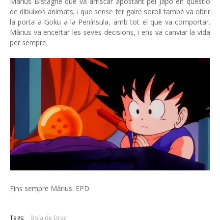
Màrius Bistagne que va arriscar apostant pel Japó en qüestió
de dibuixos animats, i que sense fer gaire soroll també va obrir
la porta a Goku a la Península, amb tot el que va comportar.
Màrius va encertar les seves decisions, i ens va canviar la vida
per sempre.
Fins sempre Màrius. EPD
Tags:
Bola de Drac