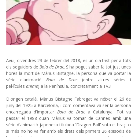
Avui, divendres 23 de febrer del 2018, és un dia trist per a tots
els seguidors de
Bola de Drac
. S'ha pogut saber fa tot just unes
hores la mort de Màrius Bistagne, la persona que va portar la
sèrie d'animació
Bola de Drac
(entre altres sèries i
pel·lícules
anime
) a la Península, concretament a TV3.
D'origen català, Màrius Bistagne Fabregat va néixer el 26 de
juny del 1925 a Barcelona, ​​i com comentava va ser la persona
encarregada d'importar
Bola de Drac
a Catalunya. Tot va
passar el 1988 quan Màrius va tornar de Cannes amb una
sèrie d'animació japonesa titulada 'Dragon Ball' sota el braç, o
si més no ho va fer amb els drets dels primers 26 episodis de