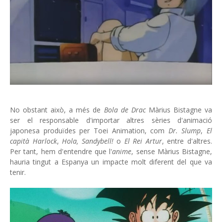
No obstant això, a més de
Bola de Drac
Màrius Bistagne va
ser el responsable d'importar altres sèries d'animació
japonesa produïdes per Toei Animation, com
Dr. Slump
,
El
capità Harlock
,
Hola, Sandybell!
o
El Rei Artur
, entre d'altres.
Per tant, hem d'entendre que l'
anime
, sense Màrius Bistagne,
hauria tingut a Espanya un impacte molt diferent del que va
tenir.