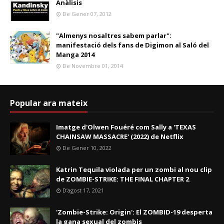
Anàlisis
De Gener 07, 2012
"Almenys nosaltres sabem parlar":
manifestació dels fans de Digimon al Saló del
Manga 2014
De Novembre 01, 2014
Popular ara mateix
Imatge d'Olwen Fouéré com Sally a 'TEXAS
CHAINSAW MASSACRE' (2022) de Netflix
De Gener 10, 2022
Katrin Tequila violada per un zombi al nou clip
de ZOMBIE-STRIKE: THE FINAL CHAPTER 2
D’agost 17, 2021
'Zombie-Strike: Origin': El ZOMBID-19 desperta
la gana sexual del zombis