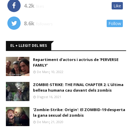
4.2k
Like
likes
8.6k
Follow
followers
EL + LLEGIT DEL MES
Repartiment d'actors i actrius de 'PERVERSE
FAMILY'
De Març 10, 2022
ZOMBIE-STRIKE: THE FINAL CHAPTER 2: L'última
bellesa humana cau davant dels zombis
D’agost 16, 2021
'Zombie-Strike: Origin': El ZOMBID-19 desperta
la gana sexual del zombis
De Març 21, 2020