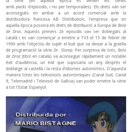
la sèrie (en aquella època es venien les sèries
amb
packs
d'episodis, i no per temporades). Els drets van ser
aconseguits en arribar a un acord comercial amb la
distribuïdora francesa AB Distribution, l'empresa que en
aquella època posseïa els drets de distribució a Europa de
Bola
de Drac
. Aquests primers 26 episodis van ser doblegats al
català i es van començar a emetre a TV3 el 15 de febrer de
1990 amb l'objectiu de suplir el buit que va deixar a la graella
de programació la sèrie
Dr. Slump
. Per sorpresa de tots,
Bola
de Drac
(títol en català) va aconseguir ràpidament un notable
èxit d'audiència, un èxit que suposaria un any després el
doblatge al castellà i la resta d'idiomes autonòmics. D'aquesta
manera totes les televisions autonòmiques (Canal Sud, Canal
9, Telemadrid i Televisió de Galícia) van poder emetre la sèrie
a tot l'Estat Espanyol.