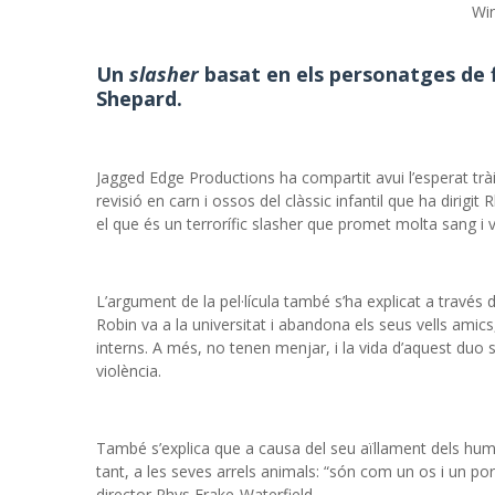
Win
Un
slasher
basat en els personatges de f
Shepard.
Jagged Edge Productions ha compartit avui l’esperat trà
revisió en carn i ossos del clàssic infantil que ha dirigit
el que és un terrorífic slasher que promet molta sang i v
L’argument de la pel·lícula també s’ha explicat a través d
Robin va a la universitat i abandona els seus vells amic
interns. A més, no tenen menjar, i la vida d’aquest duo sigui
violència.
També s’explica que a causa del seu aïllament dels huma
tant, a les seves arrels animals: “són com un os i un por
director Rhys Frake-Waterfield.