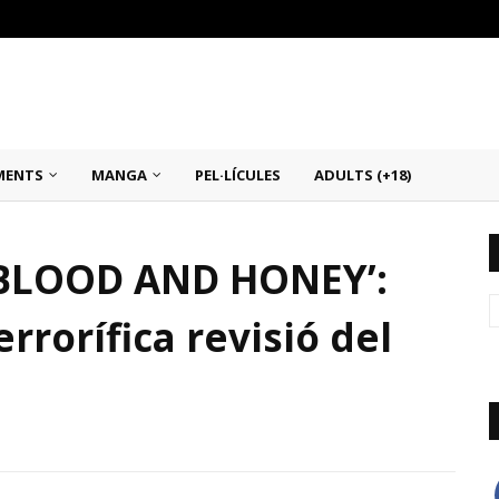
MENTS
MANGA
PEL·LÍCULES
ADULTS (+18)
 BLOOD AND HONEY’:
terrorífica revisió del