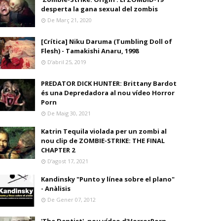
desperta la gana sexual del zombis
De Març 21, 2020
[Crítica] Niku Daruma (Tumbling Doll of
Flesh) - Tamakishi Anaru, 1998
D’abril 25, 2019
PREDATOR DICK HUNTER: Brittany Bardot
és una Depredadora al nou vídeo Horror
Porn
De Maig 30, 2021
Katrin Tequila violada per un zombi al
nou clip de ZOMBIE-STRIKE: THE FINAL
CHAPTER 2
D’agost 17, 2021
Kandinsky "Punto y línea sobre el plano"
- Anàlisis
De Gener 07, 2012