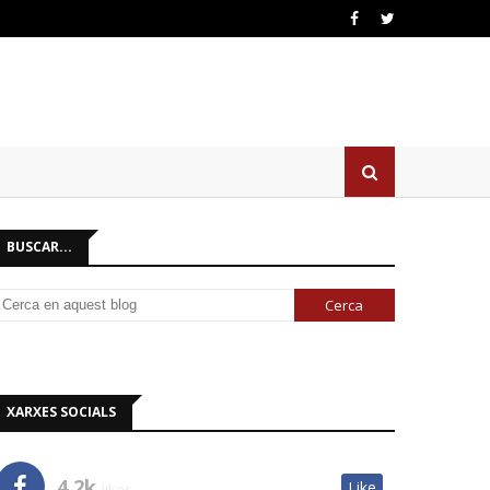
BUSCAR...
XARXES SOCIALS
4.2k
Like
likes