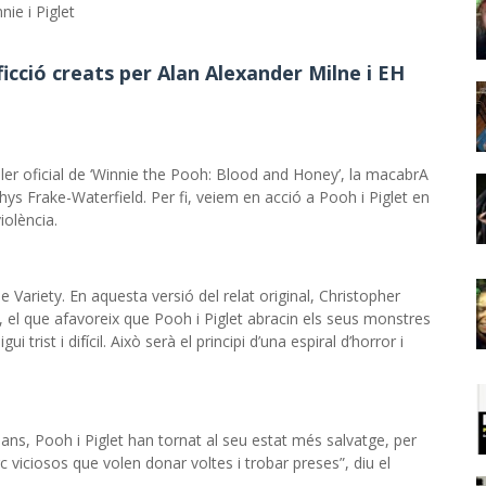
nie i Piglet
icció creats per Alan Alexander Milne i EH
iler oficial de ‘Winnie the Pooh: Blood and Honey’, la macabrA
 Rhys Frake-Waterfield. Per fi, veiem en acció a Pooh i Piglet en
iolència.
e Variety. En aquesta versió del relat original, Christopher
s, el que afavoreix que Pooh i Piglet abracin els seus monstres
 trist i difícil. Això serà el principi d’una espiral d’horror i
ns, Pooh i Piglet han tornat al seu estat més salvatge, per
c viciosos que volen donar voltes i trobar preses”, diu el