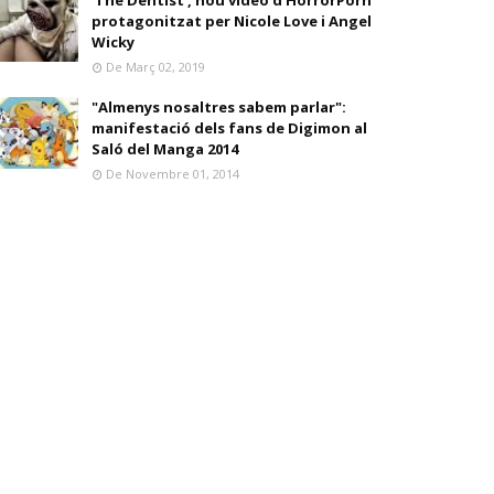
'The Dentist', nou vídeo d'HorrorPorn
protagonitzat per Nicole Love i Angel
Wicky
De Març 02, 2019
"Almenys nosaltres sabem parlar":
manifestació dels fans de Digimon al
Saló del Manga 2014
De Novembre 01, 2014