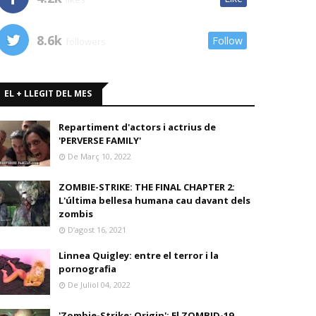
8.6k
Follow
followers
EL + LLEGIT DEL MES
Repartiment d'actors i actrius de
'PERVERSE FAMILY'
De Març 10, 2022
ZOMBIE-STRIKE: THE FINAL CHAPTER 2:
L'última bellesa humana cau davant dels
zombis
D’agost 16, 2021
Linnea Quigley: entre el terror i la
pornografia
De Juliol 04, 2022
'Zombie-Strike: Origin': El ZOMBID-19