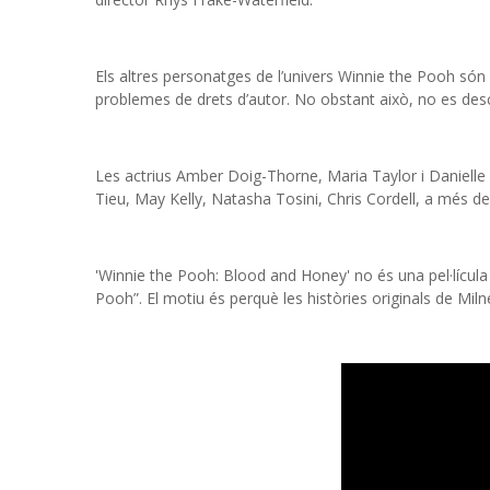
Els altres personatges de l’univers Winnie the Pooh són Ti
problemes de drets d’autor. No obstant això, no es desca
Les actrius Amber Doig-Thorne, Maria Taylor i Danielle
Tieu, May Kelly, Natasha Tosini, Chris Cordell, a més de
'Winnie the Pooh: Blood and Honey' no és una pel·lícula a
Pooh”. El motiu és perquè les històries originals de Mil