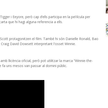
gger i Eeyore, però cap d’ells participa en la pel·lícula per
rta que hi hagi alguna referencia a ells.
 Scott protagonitzen el film. També hi són Danielle Ronald, Bao
 Craig David Dowsett interpretant l'osset Winnie.
mb llicència oficial, però pot utilitzar la marca “Winnie-the-
ne fa uns mesos van passar al domini públic.