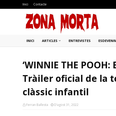
Inici
Contacte
INICI
ARTICLES
ENTREVISTES
ESDEVENI
‘WINNIE THE POOH:
Tràiler oficial de la 
clàssic infantil
Ferran Ballesta
D’agost 31, 2022