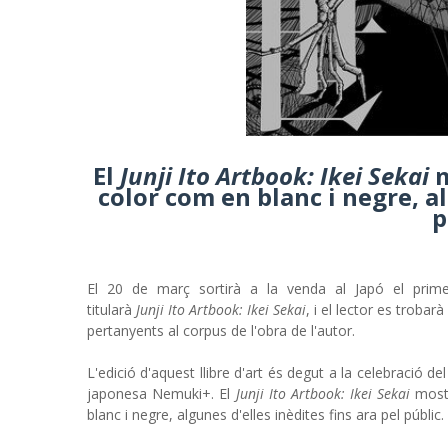
El
Junji Ito Artbook: Ikei Sekai
m
color com en blanc i negre, al
p
El 20 de març sortirà a la venda al Japó el primer
titularà
Junji Ito Artbook: Ikei Sekai
, i el lector es trobar
pertanyents al corpus de l'obra de l'autor.
L'edició d'aquest llibre d'art és degut a la celebració del
japonesa Nemuki+. El
Junji Ito Artbook: Ikei Sekai
mostr
blanc i negre, algunes d'elles inèdites fins ara pel públi