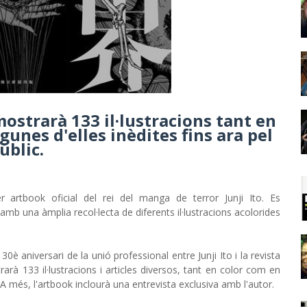
ostrarà 133 il·lustracions tant en
gunes d'elles inèdites fins ara pel
úblic.
 artbook oficial del rei del manga de terror Junji Ito. Es
à amb una àmplia recol·lecta de diferents il·lustracions acolorides
 30è aniversari de la unió professional entre Junji Ito i la revista
arà 133 il·lustracions i articles diversos, tant en color com en
c. A més, l'artbook inclourà una entrevista exclusiva amb l'autor.