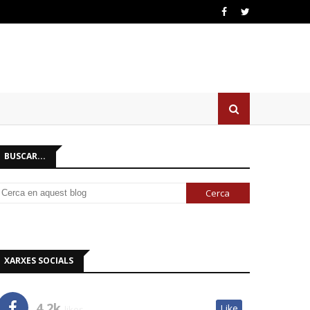
BUSCAR...
XARXES SOCIALS
4.2k
Like
likes