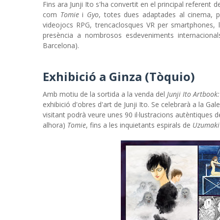
Fins ara Junji Ito s'ha convertit en el principal refere
com
Tomie
i
Gyo
, totes dues adaptades al cinema, 
videojocs RPG, trencaclosques VR per smartphones, la
presència a nombrosos esdeveniments internaciona
Barcelona).
Exhibició a Ginza (Tòquio)
Amb motiu de la sortida a la venda del
Junji Ito Artbook:
exhibició d'obres d'art de Junji Ito. Se celebrarà a la Gal
visitant podrà veure unes 90 il·lustracions autèntiques de 
alhora)
Tomie
, fins a les inquietants espirals de
Uzumaki