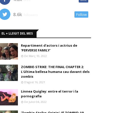
8.6k
Follow
followers
EL + LLEGIT DEL MES
Repartiment d'actors i actrius de
'PERVERSE FAMILY'
De Març 10, 2022
ZOMBIE-STRIKE: THE FINAL CHAPTER 2:
L'última bellesa humana cau davant dels
zombis
D’agost 16, 2021
Linnea Quigley: entre el terror i la
pornografia
De Juliol 04, 2022
'Zombie-Strike: Origin': El ZOMBID-19