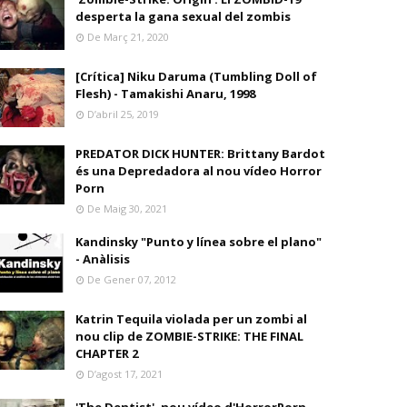
desperta la gana sexual del zombis
De Març 21, 2020
[Crítica] Niku Daruma (Tumbling Doll of
Flesh) - Tamakishi Anaru, 1998
D’abril 25, 2019
PREDATOR DICK HUNTER: Brittany Bardot
és una Depredadora al nou vídeo Horror
Porn
De Maig 30, 2021
Kandinsky "Punto y línea sobre el plano"
- Anàlisis
De Gener 07, 2012
Katrin Tequila violada per un zombi al
nou clip de ZOMBIE-STRIKE: THE FINAL
CHAPTER 2
D’agost 17, 2021