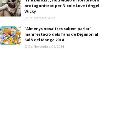
'The Dentist', nou vídeo d'HorrorPorn
protagonitzat per Nicole Love i Angel
Wicky
De Març 02, 2019
"Almenys nosaltres sabem parlar":
manifestació dels fans de Digimon al
Saló del Manga 2014
De Novembre 01, 2014