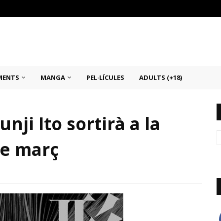
MENTS
MANGA
PEL·LÍCULES
ADULTS (+18)
unji Ito sortirà a la
de març