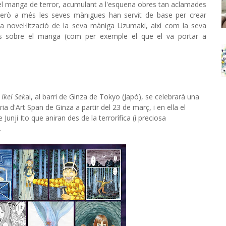
nt del manga de terror, acumulant a l'esquena obres tan aclamades
però a més les seves mànigues han servit de base per crear
 novel·lització de la seva màniga Uzumaki, així com la seva
ls sobre el manga (com per exemple el que el va portar a
 Ikei Sek
ai, al barri de Ginza de Tokyo (Japó), se celebrarà una
eria d'Art Span de Ginza a partir del 23 de març, i en ella el
Junji Ito que aniran des de la terrorífica (i preciosa
.