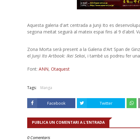
Aquesta galeria d'art centrada a Junji Ito es desenvolupa
segona meitat seguirà al mateix espai fins al 9 d'abril. Val
Zona Morta serà present a la Galeria d'Art Span de Ginza
el
Junji Ito Artbook: Ikei Sekai
, i també us podreu fer una
Font:
ANN
,
Otaquest
Tags:
Manga
Facebook
Twitter
PUBLICA UN COMENTARI A L'ENTRADA
0 Comentaris