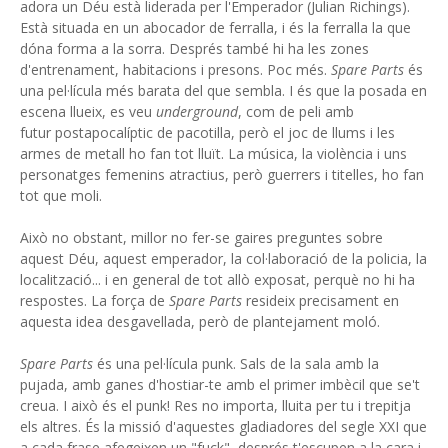
adora un Déu està liderada per l'Emperador (Julian Richings).
Està situada en un abocador de ferralla, i és la ferralla la que
dóna forma a la sorra. Després també hi ha les zones
d'entrenament, habitacions i presons. Poc més.
Spare Parts
és
una pel·lícula més barata del que sembla. I és que la posada en
escena llueix, es veu
underground
, com de peli amb
futur postapocalíptic de pacotilla, però el joc de llums i les
armes de metall ho fan tot lluït. La música, la violència i uns
personatges femenins atractius, però guerrers i titelles, ho fan
tot que moli.
Això no obstant, millor no fer-se gaires preguntes sobre
aquest Déu, aquest emperador, la col·laboració de la policia, la
localització... i en general de tot allò exposat, perquè no hi ha
respostes. La força de
Spare Parts
resideix precisament en
aquesta idea desgavellada, però de plantejament moló.
Spare Parts
és una pel·lícula punk. Sals de la sala amb la
pujada, amb ganes d'hostiar-te amb el primer imbècil que se't
creua. I això és el punk! Res no importa, lluita per tu i trepitja
els altres. És la missió d'aquestes gladiadores del segle XXI que
a cada frase afegeixen un "fuck", després t'escupen a la cara i