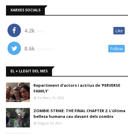
XARXES SOCIALS
4.2k
Like
likes
8.6k
Follow
followers
EL + LLEGIT DEL MES
Repartiment d'actors i actrius de 'PERVERSE
FAMILY'
De Març 10, 2022
ZOMBIE-STRIKE: THE FINAL CHAPTER 2: L'última
bellesa humana cau davant dels zombis
D’agost 16, 2021