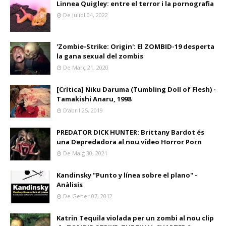
Linnea Quigley: entre el terror i la pornografia
De Juliol 04, 2022
'Zombie-Strike: Origin': El ZOMBID-19 desperta
la gana sexual del zombis
De Març 21, 2020
[Crítica] Niku Daruma (Tumbling Doll of Flesh) -
Tamakishi Anaru, 1998
D’abril 25, 2019
PREDATOR DICK HUNTER: Brittany Bardot és
una Depredadora al nou vídeo Horror Porn
De Maig 30, 2021
Kandinsky "Punto y línea sobre el plano" -
Anàlisis
De Gener 07, 2012
Katrin Tequila violada per un zombi al nou clip