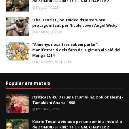
de ZOMBIE-STRIKE: THE FINAL CHAPTER 2
D’agost 17, 2021
'The Dentist', nou vídeo d'HorrorPorn
protagonitzat per Nicole Love i Angel Wicky
De Març 02, 2019
"Almenys nosaltres sabem parlar":
manifestació dels fans de Digimon al Saló del
Manga 2014
De Novembre 01, 2014
Popular ara mateix
[Crítica] Niku Daruma (Tumbling Doll of Flesh) -
Tamakishi Anaru, 1998
D’abril 25, 2019
Katrin Tequila violada per un zombi al nou clip
de ZOMBIE-STRIKE: THE FINAL CHAPTER 2