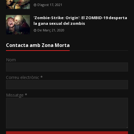
D’agost 17, 2021
'Zombie-Strike: Origin': El ZOMBID-19 desperta
la gana sexual del zombis
De Març 21, 2020
Contacta amb Zona Morta
Nom
Correu electrònic
*
Missatge
*