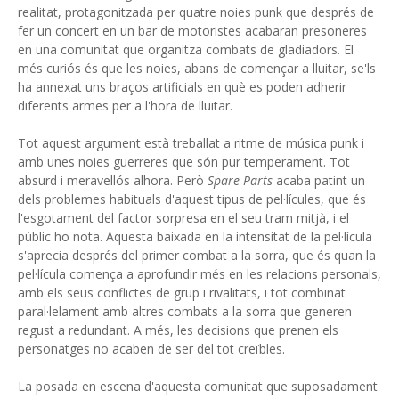
realitat, protagonitzada per quatre noies punk que després de
fer un concert en un bar de motoristes acabaran presoneres
en una comunitat que organitza combats de gladiadors. El
més curiós és que les noies, abans de començar a lluitar, se'ls
ha annexat uns braços artificials en què es poden adherir
diferents armes per a l'hora de lluitar.
Tot aquest argument està treballat a ritme de música punk i
amb unes noies guerreres que són pur temperament. Tot
absurd i meravellós alhora. Però
Spare Parts
acaba patint un
dels problemes habituals d'aquest tipus de pel·lícules, que és
l'esgotament del factor sorpresa en el seu tram mitjà, i el
públic ho nota. Aquesta baixada en la intensitat de la pel·lícula
s'aprecia després del primer combat a la sorra, que és quan la
pel·lícula comença a aprofundir més en les relacions personals,
amb els seus conflictes de grup i rivalitats, i tot combinat
paral·lelament amb altres combats a la sorra que generen
regust a redundant. A més, les decisions que prenen els
personatges no acaben de ser del tot creïbles.
La posada en escena d'aquesta comunitat que suposadament