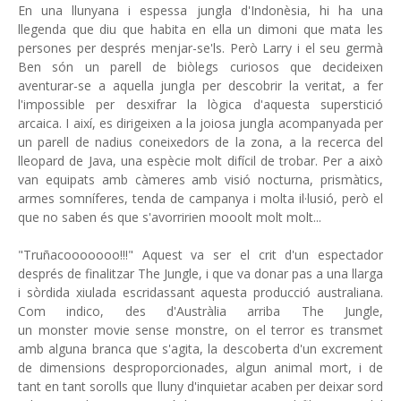
En una llunyana i espessa jungla d'Indonèsia, hi ha una
llegenda que diu que habita en ella un dimoni que mata les
persones per després menjar-se'ls. Però Larry i el seu germà
Ben són un parell de biòlegs curiosos que decideixen
aventurar-se a aquella jungla per descobrir la veritat, a fer
l'impossible per desxifrar la lògica d'aquesta superstició
arcaica. I així, es dirigeixen a la joiosa jungla acompanyada per
un parell de nadius coneixedors de la zona, a la recerca del
lleopard de Java, una espècie molt difícil de trobar. Per a això
van equipats amb càmeres amb visió nocturna, prismàtics,
armes somníferes, tenda de campanya i molta il·lusió, però el
que no saben és que s'avorririen mooolt molt molt...
"Truñacooooooo!!!" Aquest va ser el crit d'un espectador
després de finalitzar The Jungle, i que va donar pas a una llarga
i sòrdida xiulada escridassant aquesta producció australiana.
Com indico, des d'Austràlia arriba The Jungle,
un monster movie sense monstre, on el terror es transmet
amb alguna branca que s'agita, la descoberta d'un excrement
de dimensions desproporcionades, algun animal mort, i de
tant en tant sorolls que lluny d'inquietar acaben per deixar sord