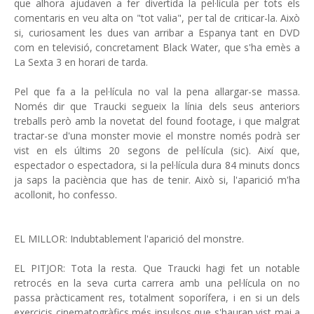
que alhora ajudaven a fer divertida la pel·lícula per tots els
comentaris en veu alta on "tot valia", per tal de criticar-la. Això
si, curiosament les dues van arribar a Espanya tant en DVD
com en televisió, concretament Black Water, que s'ha emès a
La Sexta 3 en horari de tarda.
Pel que fa a la pel·lícula no val la pena allargar-se massa.
Només dir que Traucki segueix la línia dels seus anteriors
treballs però amb la novetat del found footage, i que malgrat
tractar-se d'una monster movie el monstre només podrà ser
vist en els últims 20 segons de pel·lícula (sic). Així que,
espectador o espectadora, si la pel·lícula dura 84 minuts doncs
ja saps la paciència que has de tenir. Això si, l'aparició m'ha
acollonit, ho confesso.
EL MILLOR: Indubtablement l'aparició del monstre.
EL PITJOR: Tota la resta. Que Traucki hagi fet un notable
retrocés en la seva curta carrera amb una pel·lícula on no
passa pràcticament res, totalment soporífera, i en si un dels
exercicis cinematogràfics més insulsos que s'hauran vist mai a