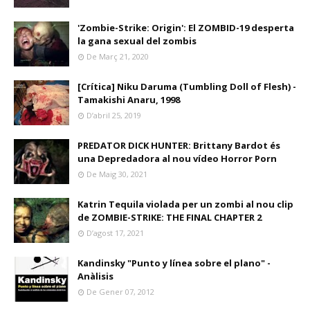
'Zombie-Strike: Origin': El ZOMBID-19 desperta
la gana sexual del zombis
De Març 21, 2020
[Crítica] Niku Daruma (Tumbling Doll of Flesh) -
Tamakishi Anaru, 1998
D’abril 25, 2019
PREDATOR DICK HUNTER: Brittany Bardot és
una Depredadora al nou vídeo Horror Porn
De Maig 30, 2021
Katrin Tequila violada per un zombi al nou clip
de ZOMBIE-STRIKE: THE FINAL CHAPTER 2
D’agost 17, 2021
Kandinsky "Punto y línea sobre el plano" -
Anàlisis
De Gener 07, 2012