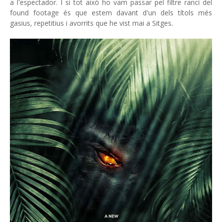
a l'espectador. I si tot això ho vam passar pel filtre ranci del
found footage és que estem davant d'un dels títols més
gasius, repetitius i avorrits que he vist mai a Sitges.