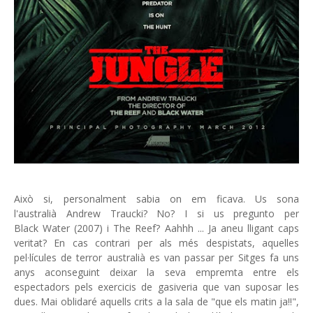
Això si, personalment sabia on em ficava. Us sona
l'australià Andrew Traucki? No? I si us pregunto per
Black Water (2007) i The Reef? Aahhh ... Ja aneu lligant caps
veritat? En cas contrari per als més despistats, aquelles
pel·lícules de terror australià es van passar per Sitges fa uns
anys aconseguint deixar la seva empremta entre els
espectadors pels exercicis de gasiveria que van suposar les
dues. Mai oblidaré aquells crits a la sala de "que els matin ja!!",