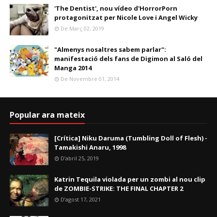
'The Dentist', nou vídeo d'HorrorPorn
protagonitzat per Nicole Love i Angel Wicky
De Març 02, 2019
"Almenys nosaltres sabem parlar":
manifestació dels fans de Digimon al Saló del
Manga 2014
De Novembre 01, 2014
Popular ara mateix
[Crítica] Niku Daruma (Tumbling Doll of Flesh) -
Tamakishi Anaru, 1998
D’abril 25, 2019
Katrin Tequila violada per un zombi al nou clip
de ZOMBIE-STRIKE: THE FINAL CHAPTER 2
D’agost 17, 2021