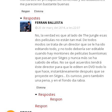
me parecieron bastante buenas
Respon
Elimina
Respostes
FERRAN BALLESTA
20 de març del 2014, a les 22:07
No, la verdad es que al lado de The Jungle esas
dos películas no están tan mal. De todos
modos se trata de un director que se le ha ido
editando todo, y no todo debería ser editable
cuando hay montones de películas buenísimas
que pasan por Sitges y nunca más se ha
sabido de ellas. No se qué acuerdos tendrá
éste director para que le editen en DVD todo lo
que hace, instantáneamente después que se
proyecte en Sitges... Es curioso, pero también
una pena, y en el fondo da rabia.
Elimina
Respostes
Respon
Respon