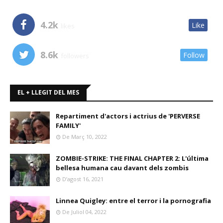
4.2k
Like
likes
8.6k
Follow
followers
EL + LLEGIT DEL MES
Repartiment d'actors i actrius de 'PERVERSE
FAMILY'
De Març 10, 2022
ZOMBIE-STRIKE: THE FINAL CHAPTER 2: L'última
bellesa humana cau davant dels zombis
D’agost 16, 2021
Linnea Quigley: entre el terror i la pornografia
De Juliol 04, 2022