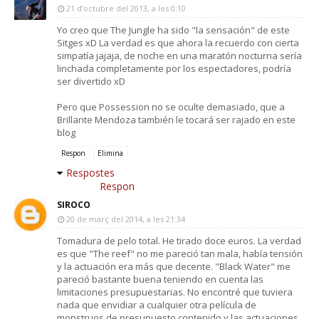
21 d’octubre del 2013, a les 0:10
Yo creo que The Jungle ha sido "la sensación" de este
Sitges xD La verdad es que ahora la recuerdo con cierta
simpatía jajaja, de noche en una maratón nocturna sería
linchada completamente por los espectadores, podría
ser divertido xD
Pero que Possession no se oculte demasiado, que a
Brillante Mendoza también le tocará ser rajado en este
blog
Respon
Elimina
Respostes
Respon
SIROCO
20 de març del 2014, a les 21:34
Tomadura de pelo total. He tirado doce euros. La verdad
es que "The reef" no me pareció tan mala, había tensión
y la actuación era más que decente. "Black Water" me
pareció bastante buena teniendo en cuenta las
limitaciones presupuestarias. No encontré que tuviera
nada que envidiar a cualquier otra película de
monstruos de presupuesto contenido y las actuaciones