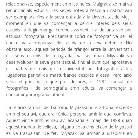
relacionar-se, especialment amb les noies. Malgrat això mai va
renunciar als estudis i les seves notes a l'escola i institut van
ser exemplars, fins a la seva entrada a la Universitat de Meiji,
moment en què va començar a perdre interès pels seus
estudis, a llegir manga compulsivament, i a decantar-se per
estudiar fotografia. Precisament l'ofici de fotògraf va ser el
que el va acompanyar fins al dia de la seva detenció. No
obstant això, aquest període de tràngol entre la universitat i
els seus estudis de fotografia, va ser quan Miyazaki va
desenvolupar la seva gana sexual, fins al punt que aprofitava
els partits de tenis de la Universitat per fotografiar a les
jugadores per tal de masturbar-se després a casa. Però això
seria el principi, ja que poc després, el 1984, cansat de
fotografies i de pornografia amb adults, va començar a
consumir pornografia infantil.
La relació familiar de Tsutomu Miyazaki no era bona, excepte
amb el seu avi, que era l'única persona amb la qual confiava.
Aquest vincle amb el seu avi acabaria el maig de 1988 quan
aquest moriria de vellesa, i alguna cosa dins el cap de Miyazaki
es va trasbalsar. De fet, Miyazaki va arribar a dissoldre en