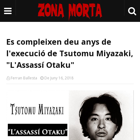
Es compleixen deu anys de
l'execució de Tsutomu Miyazaki,
"L'Assassí Otaku"
Ferran Ballesta
De Juny 16, 2018