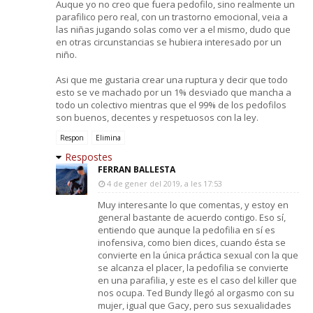
Auque yo no creo que fuera pedofilo, sino realmente un
parafilico pero real, con un trastorno emocional, veia a
las niñas jugando solas como ver a el mismo, dudo que
en otras circunstancias se hubiera interesado por un
niño.
Asi que me gustaria crear una ruptura y decir que todo
esto se ve machado por un 1% desviado que mancha a
todo un colectivo mientras que el 99% de los pedofilos
son buenos, decentes y respetuosos con la ley.
Respon
Elimina
Respostes
FERRAN BALLESTA
4 de gener del 2019, a les 17:53
Muy interesante lo que comentas, y estoy en
general bastante de acuerdo contigo. Eso sí,
entiendo que aunque la pedofilia en sí es
inofensiva, como bien dices, cuando ésta se
convierte en la única práctica sexual con la que
se alcanza el placer, la pedofilia se convierte
en una parafilia, y este es el caso del killer que
nos ocupa. Ted Bundy llegó al orgasmo con su
mujer, igual que Gacy, pero sus sexualidades