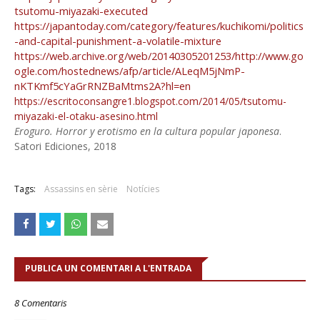
tsutomu-miyazaki-executed
https://japantoday.com/category/features/kuchikomi/politics
-and-capital-punishment-a-volatile-mixture
https://web.archive.org/web/20140305201253/http://www.go
ogle.com/hostednews/afp/article/ALeqM5jNmP-
nKTKmf5cYaGrRNZBaMtms2A?hl=en
https://escritoconsangre1.blogspot.com/2014/05/tsutomu-
miyazaki-el-otaku-asesino.html
Eroguro. Horror y erotismo en la cultura popular japonesa
.
Satori Ediciones, 2018
Tags:
Assassins en sèrie
Notícies
PUBLICA UN COMENTARI A L'ENTRADA
8 Comentaris