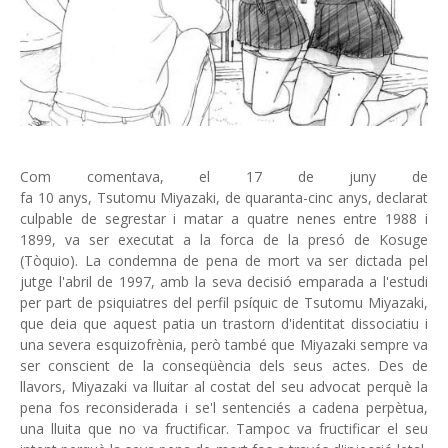
Com comentava, el 17 de juny de
fa 10 anys, Tsutomu Miyazaki, de quaranta-cinc anys, declarat
culpable de segrestar i matar a quatre nenes entre 1988 i
1899, va ser executat a la forca de la presó de Kosuge
(Tòquio). La condemna de pena de mort va ser dictada pel
jutge l'abril de 1997, amb la seva decisió emparada a l'estudi
per part de psiquiatres del perfil psíquic de Tsutomu Miyazaki,
que deia que aquest patia un trastorn d'identitat dissociatiu i
una severa esquizofrènia, però també que Miyazaki sempre va
ser conscient de la conseqüència dels seus actes. Des de
llavors, Miyazaki va lluitar al costat del seu advocat perquè la
pena fos reconsiderada i se'l sentenciés a cadena perpètua,
una lluita que no va fructificar. Tampoc va fructificar el seu