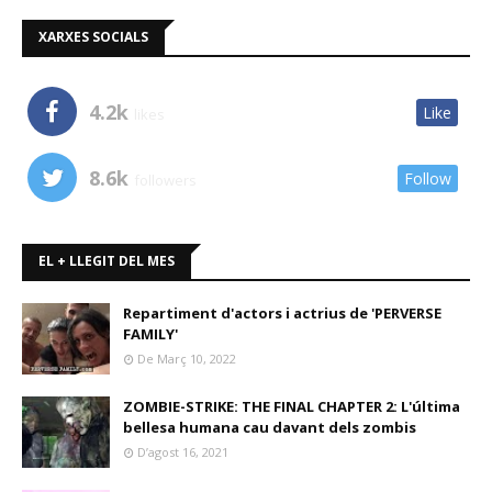
XARXES SOCIALS
4.2k
Like
likes
8.6k
Follow
followers
EL + LLEGIT DEL MES
Repartiment d'actors i actrius de 'PERVERSE
FAMILY'
De Març 10, 2022
ZOMBIE-STRIKE: THE FINAL CHAPTER 2: L'última
bellesa humana cau davant dels zombis
D’agost 16, 2021