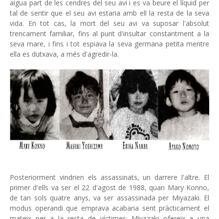
aigua part de les cendres del seu avi i es va beure el líquid per
tal de sentir que el seu avi estaria amb ell la resta de la seva
vida. En tot cas, la mort del seu avi va suposar l'absolut
trencament familiar, fins al punt d'insultar constantment a la
seva mare, i fins i tot espiava la seva germana petita mentre
ella es dutxava, a més d'agredir-la.
Posteriorment vindrien els assassinats, un darrere l'altre. El
primer d'ells va ser el 22 d'agost de 1988, quan Mary Konno,
de tan sols quatre anys, va ser assassinada per Miyazaki. El
modus operandi que emprava acabaria sent pràcticament el
mateix per a la resta de víctimes: Miyazaki ofereix a una