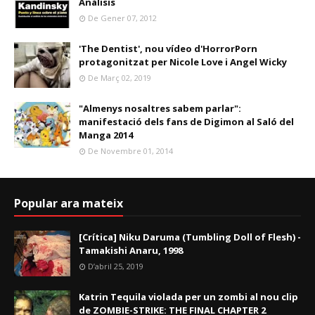
Anàlisis
De Gener 07, 2012
'The Dentist', nou vídeo d'HorrorPorn
protagonitzat per Nicole Love i Angel Wicky
De Març 02, 2019
"Almenys nosaltres sabem parlar":
manifestació dels fans de Digimon al Saló del
Manga 2014
De Novembre 01, 2014
Popular ara mateix
[Crítica] Niku Daruma (Tumbling Doll of Flesh) -
Tamakishi Anaru, 1998
D’abril 25, 2019
Katrin Tequila violada per un zombi al nou clip
de ZOMBIE-STRIKE: THE FINAL CHAPTER 2