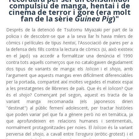
compulsiu de manga, hentai i de
cinema de terror i gore (era molt
fan de la sèrie
Guinea Pig
)"
Després de la detenció de Tsutomu Miyazaki per part de la
policia i de descobrir-se que a la seva llar hi havia milers de
còmics i pel·lícules de tipus
hentai
, l'Associació de pares per a
la defensa dels fills contra la lectura de còmics (si, això existeix
en el Japó) va accedir a formalitzar una denúncia el 1990
contra tots aquells comerços que no catalogaven degudament
dos tipus de variants de manga: els
lolicon
i el
shojo
, amb
l'argument que aquests mangas eren difícilment diferenciables
per la portada, compartint així moltes vegades el mateix espai
a les prestatgeries de llibreries de país. Que és el
lolicon
? Que
és el
shojo
? Començant pel segon, aquest es tracta de la
variant manga recomanada (els japonesos dirien
"destinat") al públic femení adolescent, per tractar històries
que poden variar pel que fa a gènere però no en temàtica, ja
que aprofundeixen en relacions humanes i sentimentals,
normalment protagonitzades per noies. El
lolicon
és la variant
perversa del
shojo
, a cavall entre l'
eroguro
(eròtic-grotest) i el