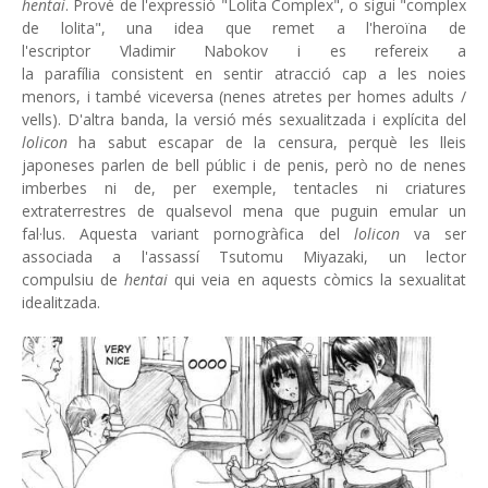
hentai
. Prové de l'expressió "Lolita Complex", o sigui "complex
de lolita", una idea que remet a l'heroïna de
l'escriptor Vladimir Nabokov i es refereix a
la parafília consistent en sentir atracció cap a les noies
menors, i també viceversa (nenes atretes per homes adults /
vells). D'altra banda, la versió més sexualitzada i explícita del
lolicon
ha sabut escapar de la censura, perquè les lleis
japoneses parlen de bell públic i de penis, però no de nenes
imberbes ni de, per exemple, tentacles ni criatures
extraterrestres de qualsevol mena que puguin emular un
fal·lus. Aquesta variant pornogràfica del
lolicon
va ser
associada a l'assassí Tsutomu Miyazaki, un lector
compulsiu de
hentai
qui veia en aquests còmics la sexualitat
idealitzada.