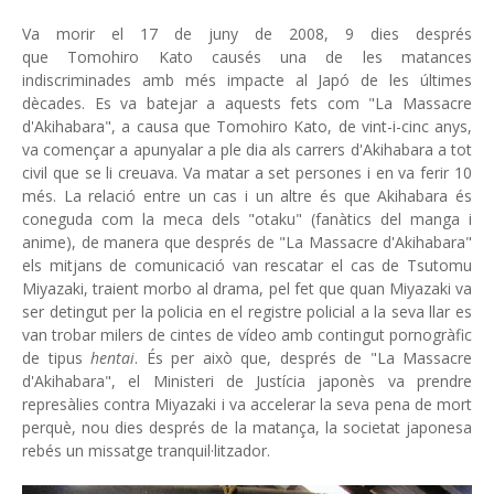
Va morir el 17 de juny de 2008, 9 dies després
que Tomohiro Kato causés una de les matances
indiscriminades amb més impacte al Japó de les últimes
dècades. Es va batejar a aquests fets com "La Massacre
d'Akihabara", a causa que Tomohiro Kato, de vint-i-cinc anys,
va començar a apunyalar a ple dia als carrers d'Akihabara a tot
civil que se li creuava. Va matar a set persones i en va ferir 10
més. La relació entre un cas i un altre és que Akihabara és
coneguda com la meca dels "otaku" (fanàtics del manga i
anime), de manera que després de "La Massacre d'Akihabara"
els mitjans de comunicació van rescatar el cas de Tsutomu
Miyazaki, traient morbo al drama, pel fet que quan Miyazaki va
ser detingut per la policia en el registre policial a la seva llar es
van trobar milers de cintes de vídeo amb contingut pornogràfic
de tipus
hentai
. És per això que, després de "La Massacre
d'Akihabara", el Ministeri de Justícia japonès va prendre
represàlies contra Miyazaki i va accelerar la seva pena de mort
perquè, nou dies després de la matança, la societat japonesa
rebés un missatge tranquil·litzador.