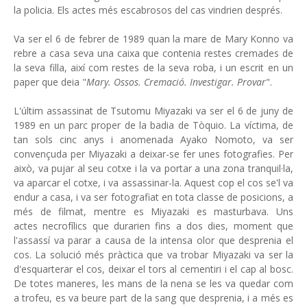
la policia. Els actes més escabrosos del cas vindrien després.
Va ser el 6 de febrer de 1989 quan la mare de Mary Konno va
rebre a casa seva una caixa que contenia restes cremades de
la seva filla, així com restes de la seva roba, i un escrit en un
paper que deia "
Mary. Ossos. Cremació. Investigar. Provar
".
L'últim assassinat de Tsutomu Miyazaki va ser el 6 de juny de
1989 en un parc proper de la badia de Tòquio. La víctima, de
tan sols cinc anys i anomenada Ayako Nomoto, va ser
convençuda per Miyazaki a deixar-se fer unes fotografies. Per
això, va pujar al seu cotxe i la va portar a una zona tranquil·la,
va aparcar el cotxe, i va assassinar-la. Aquest cop el cos se'l va
endur a casa, i va ser fotografiat en tota classe de posicions, a
més de filmat, mentre es Miyazaki es masturbava. Uns
actes necrofílics que durarien fins a dos dies, moment que
l'assassí va parar a causa de la intensa olor que desprenia el
cos. La solució més pràctica que va trobar Miyazaki va ser la
d'esquarterar el cos, deixar el tors al cementiri i el cap al bosc.
De totes maneres, les mans de la nena se les va quedar com
a trofeu, es va beure part de la sang que desprenia, i a més es