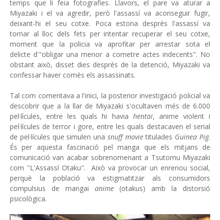
temps que li feia fotografies. Llavors, el pare va aturar a
Miyazaki i el va agredir, però l'assassí va aconseguir fugir,
deixant-hi el seu cotxe. Poca estona després l'assassí va
tornar al lloc dels fets per intentar recuperar el seu cotxe,
moment que la policia va aprofitar per arrestar sota el
delicte d'"obligar una menor a cometre actes indecents". No
obstant això, disset dies després de la detenció, Miyazaki va
confessar haver comès els assassinats.
Tal com comentava a l'inici, la posterior investigació policial va
descobrir que a la llar de Miyazaki s'ocultaven més de 6.000
pel·lícules, entre les quals hi havia
hentai
, anime violent i
pel·lícules de terror i gore, entre les quals destacaven el serial
de pel·lícules que simulen una
snuff movie
titulades
Guinea Pig
.
És per aquesta fascinació pel manga que els mitjans de
comunicació van acabar sobrenomenant a Tsutomu Miyazaki
com "L'Assassí Otaku". Això va provocar un enrenou social,
perquè la població va estigmatitzar als consumidors
compulsius de mangai
anime
(otakus) amb la distorsió
psicològica.