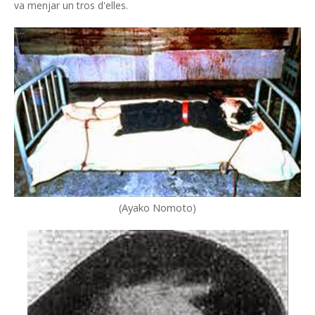
va menjar un tros d'elles.
Ayako Nomoto
(
)