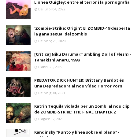
Linnea Quigley: entre el terror i la pornografia
De Juliol 04, 2022
'Zombie-Strike: Origin': El ZOMBID-19 desperta
la gana sexual del zombis
De Març 21, 2020
[Crítica] Niku Daruma (Tumbling Doll of Flesh) -
Tamakishi Anaru, 1998
D’abril 25, 2019
PREDATOR DICK HUNTER: Brittany Bardot és
una Depredadora al nou vídeo Horror Porn
De Maig 30, 2021
Katrin Tequila violada per un zombi al nou clip
de ZOMBIE-STRIKE: THE FINAL CHAPTER 2
D’agost 17, 2021
Kandinsky "Punto y línea sobre el plano" -