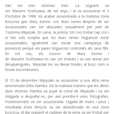
Van ser tres víctimes més. La següent va
ser Masami Yoshizawa, de set anys, i la va assassinar el 3
d'octubre de 1988. Va acabar assassinada a la mateixa zona
boscosa que Mary Konno. Les dues nenes després de ser
assassinades van ser abusades sexualment per part de
Tsutomu Miyazaki. En canvi, la policia, tot i no trobar cap cos i
ni tan sols sospita que les dues nenes haguessin estat
assassinades, igualment van iniciar una campanya de
prevenció perquè els pares tinguessin controlats als seus fills.
En tot cas, els cossos de Mary Konno i
de Masami Yoshizawa no van ser trobats i es van donar per
desaparegudes. Miyazaki les va deixar tirades al bosc com si
fossin escombraries.
El 12 de desembre Miyazaki va assassinar a una altra nena
anomenada Erika Namba. De la mateixa manera que les altres
dues víctimes Namba va pujar al cotxe de Miyazaki i va ser
obligada a despullar-se, per així prendre-li unes fotografies.
Posteriorment va ser assassinada. Lligada de mans i peus i
envoltada d'uns llençols va ser abandonada en una zona
boscosa. Al dia següent el cadàver de la nena va ser trobat per