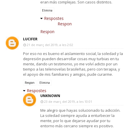
eran más complejas. Son casos distintos.
Elimina
Respostes
Respon
Respon
LUCIFER
21 de març del 2019, a les 2:02
Por eso no es bueno el aislamiento social, la soledad y la
depresión pueden desarrollar cosas muy turbias en tu
mente, dando un testimonio, yo me volví adicto por un
tiempo a las telenovelas brasileñas, pero con terapia, y
el apoyo de mis familiares y amigos, pude curarme.
Respon
Elimina
Respostes
UNKNOWN
23 de març del 2019, a les 10:01
Me alegro que hayas solucionado tu adicción.
La soledad siempre ayuda a enturbecer la
mente, por lo que dejarse ayudar por tu
entorno más cercano siempre es positivo.