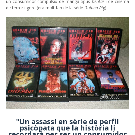
un consumidor compulsiu de manga tipus
hentai
i de cinema
de terror i gore (era molt fan de la sèrie
Guinea Pig
).
"Un assassí en sèrie de perfil
psicòpata que la història li
recordarà per ser un consumidor