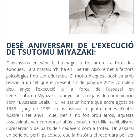
DESÈ ANIVERSARI DE L'EXECUCIÓ
DE TSUTOMU MIYAZAKI:
D'assassins en sèrie hi ha hagut a tot arreu i a totes les
èpoques, i ara mateix n'hi ha en llibertat. Això remet a factors
psicològics i no tan educatius. El motiu d'aquest post va amb
relació a un fet que el present 17 de juny de 2018 compleix
deu anys: l'execució a la forca de l'assassí en
sèrie Tsutomu Miyazaki, conegut pels mitjans de comunicació
com "L'Assassí Otaku". Ell va ser un home que entre agost de
1988 i juny de 1989 va assassinar a quatre nenes d'entre
quatre i set anys i que, per si no fos prou atroç, aquests
assassinats van comportar abús sexual, necrofília, canibalisme
i preservació de parts dels cadàvers com a trofeu. Un assassí
en sèrie de perfil psicòpata que la història el recordarà per ser