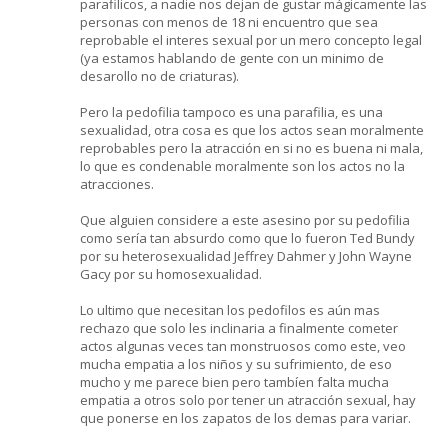
parafilicos, a nadie nos dejan de gustar mágicamente las
personas con menos de 18 ni encuentro que sea
reprobable el interes sexual por un mero concepto legal
(ya estamos hablando de gente con un minimo de
desarollo no de criaturas).
Pero la pedofilia tampoco es una parafilia, es una
sexualidad, otra cosa es que los actos sean moralmente
reprobables pero la atracción en si no es buena ni mala,
lo que es condenable moralmente son los actos no la
atracciones.
Que alguien considere a este asesino por su pedofilia
como sería tan absurdo como que lo fueron Ted Bundy
por su heterosexualidad Jeffrey Dahmer y John Wayne
Gacy por su homosexualidad.
Lo ultimo que necesitan los pedofilos es aún mas
rechazo que solo les inclinaria a finalmente cometer
actos algunas veces tan monstruosos como este, veo
mucha empatia a los niños y su sufrimiento, de eso
mucho y me parece bien pero tambíen falta mucha
empatia a otros solo por tener un atracción sexual, hay
que ponerse en los zapatos de los demas para variar.