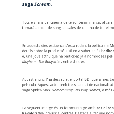
saga
Scream
.
Tots els fans del cinema de terror tenim marcat al cale
tornarà a tacar de sang les sales de cinema de tot el mó
En aquests dies estiuencs s'està rodant la pel·lícula a 
detalls sobre la producció. L'últim a saber-se és
l'adhe
6
, una jove actriu que ha participat ja a nombroses pel
Mayhem
i
The Babysitter
, entre d'altres.
Aquest anunci l'ha desvetllat el portal BD, que a més t
pel·lícula. Aquest actor amb trets llatins i de nacionalit
saga Spider-Man:
Homecoming
i
No Way Home‘s
, a més 
La següent imatge és un fotomuntatge amb
tot el re
Revolori
(fila inferior al centre). Destaca el fet que no