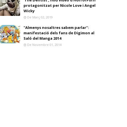
'The Dentist', nou vídeo d'HorrorPorn
protagonitzat per Nicole Love i Angel
Wicky
De Març 02, 2019
"Almenys nosaltres sabem parlar":
manifestació dels fans de Digimon al
Saló del Manga 2014
De Novembre 01, 2014