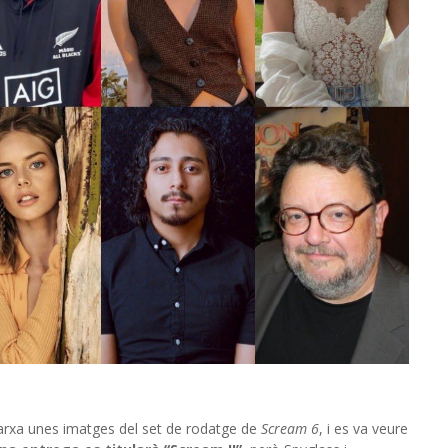
xarxa unes imatges del set de rodatge de
Scream 6
, i es va veure