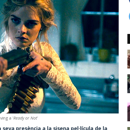
ing a '
Ready or Not
'
seva presència a la sisena pel·lícula de la