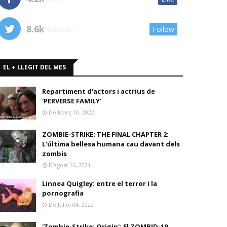
8.6k
Follow
followers
EL + LLEGIT DEL MES
Repartiment d'actors i actrius de
'PERVERSE FAMILY'
De Març 10, 2022
ZOMBIE-STRIKE: THE FINAL CHAPTER 2:
L'última bellesa humana cau davant dels
zombis
D’agost 16, 2021
Linnea Quigley: entre el terror i la
pornografia
De Juliol 04, 2022
'Zombie-Strike: Origin': El ZOMBID-19