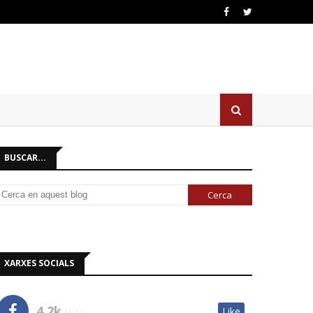
BUSCAR...
XARXES SOCIALS
4.2k
Like
likes