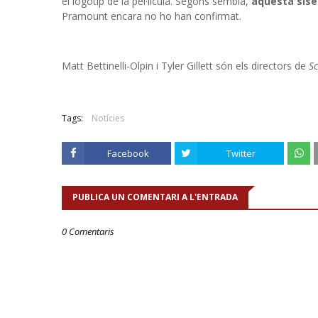
el logotip de la pel·lícula. Segons sembla,
aquesta sise
Pramount encara no ho han confirmat.
Matt Bettinelli-Olpin i Tyler Gillett són els directors de
Sc
Tags:
Notícies
Facebook
Twitter
PUBLICA UN COMENTARI A L'ENTRADA
0 Comentaris