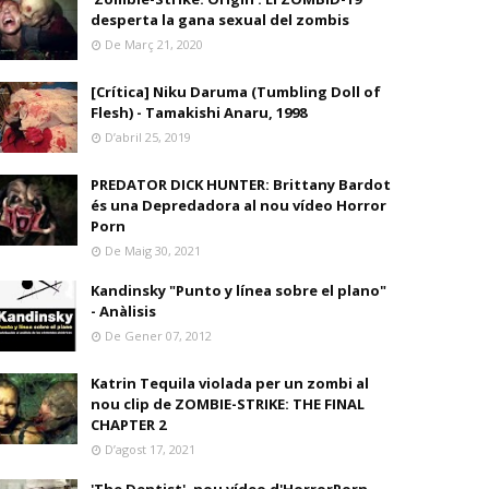
desperta la gana sexual del zombis
De Març 21, 2020
[Crítica] Niku Daruma (Tumbling Doll of
Flesh) - Tamakishi Anaru, 1998
D’abril 25, 2019
PREDATOR DICK HUNTER: Brittany Bardot
és una Depredadora al nou vídeo Horror
Porn
De Maig 30, 2021
Kandinsky "Punto y línea sobre el plano"
- Anàlisis
De Gener 07, 2012
Katrin Tequila violada per un zombi al
nou clip de ZOMBIE-STRIKE: THE FINAL
CHAPTER 2
D’agost 17, 2021