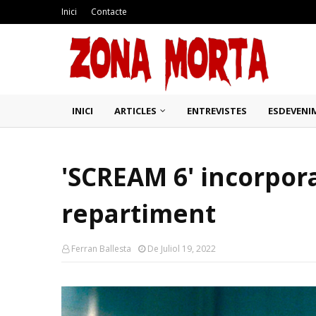
Inici
Contacte
INICI
ARTICLES
ENTREVISTES
ESDEVENI
'SCREAM 6' incorpor
repartiment
Ferran Ballesta
De Juliol 19, 2022