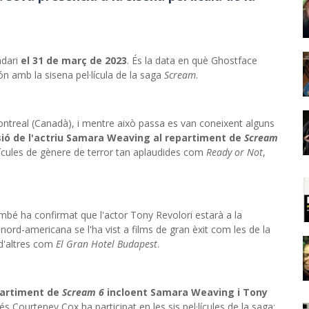
ndari
el 31 de març de 2023
. És la data en què Ghostface
n amb la sisena pel·lícula de la saga
Scream
.
Montreal (Canadà), i mentre això passa es van coneixent alguns
sió de l'actriu Samara Weaving al repartiment de
Scream
·lícules de gènere de terror tan aplaudides com
Ready or Not
,
ambé ha confirmat que l'actor Tony Revolori estarà a la
at nord-americana se l'ha vist a films de gran èxit com les de la
d'altres com
El Gran Hotel Budapest
.
partiment de
Scream 6
incloent Samara Weaving i Tony
més Courteney Cox ha participat en les sis pel·lícules de la saga: