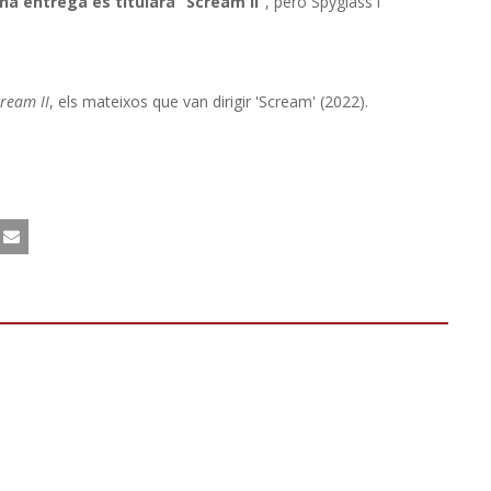
na entrega es titularà “Scream II”
, però Spyglass i
ream II
, els mateixos que van dirigir 'Scream' (2022).