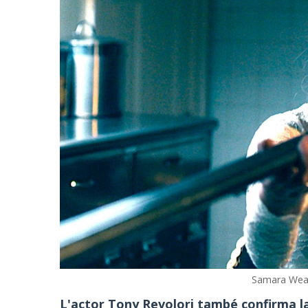
Samara Weav
L'actor Tony Revolori també confirma la 