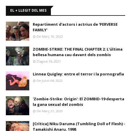
EL + LLEGIT DEL MES
Repartiment d'actors i actrius de 'PERVERSE
FAMILY'
De Març 10, 2022
ZOMBIE-STRIKE: THE FINAL CHAPTER 2: L'última
bellesa humana cau davant dels zombis
D’agost 16, 2021
Linnea Quigley: entre el terror i la pornografia
De Juliol 04, 2022
'Zombie-Strike: Origin': El ZOMBID-19 desperta
la gana sexual del zombis
De Març 21, 2020
[Crítica] Niku Daruma (Tumbling Doll of Flesh) -
Tamakishi Anaru, 1998