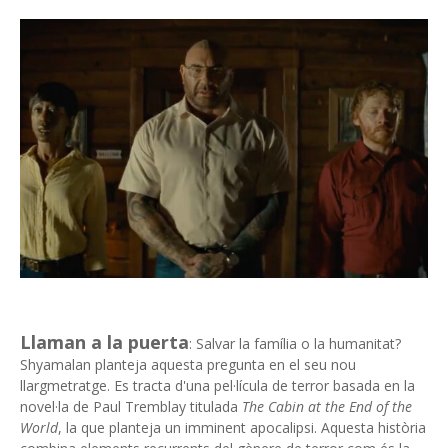
Llaman a la puerta
: Salvar la família o la humanitat?
Shyamalan planteja aquesta pregunta en el seu nou
llargmetratge. Es tracta d'una pel·lícula de terror basada en la
novel·la de Paul Tremblay titulada
The Cabin at the End of the
World
, la que planteja un imminent apocalipsi. Aquesta història