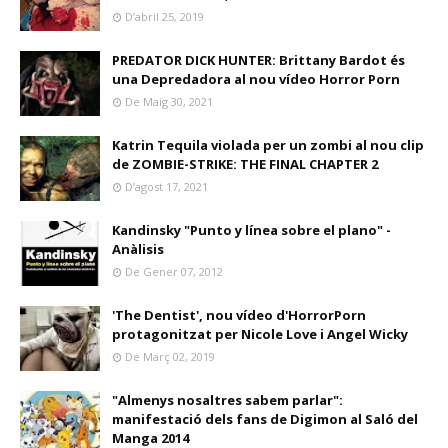
D’abril 25, 2019
PREDATOR DICK HUNTER: Brittany Bardot és
una Depredadora al nou vídeo Horror Porn
De Maig 30, 2021
Katrin Tequila violada per un zombi al nou clip
de ZOMBIE-STRIKE: THE FINAL CHAPTER 2
D’agost 17, 2021
Kandinsky "Punto y línea sobre el plano" -
Anàlisis
De Gener 07, 2012
'The Dentist', nou vídeo d'HorrorPorn
protagonitzat per Nicole Love i Angel Wicky
De Març 02, 2019
"Almenys nosaltres sabem parlar":
manifestació dels fans de Digimon al Saló del
Manga 2014