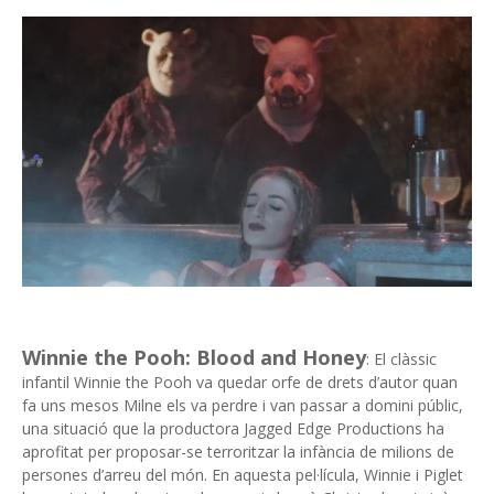
Winnie the Pooh: Blood and Honey
: El clàssic
infantil Winnie the Pooh va quedar orfe de drets d’autor quan
fa uns mesos Milne els va perdre i van passar a domini públic,
una situació que la productora Jagged Edge Productions ha
aprofitat per proposar-se terroritzar la infància de milions de
persones d’arreu del món. En aquesta pel·lícula, Winnie i Piglet