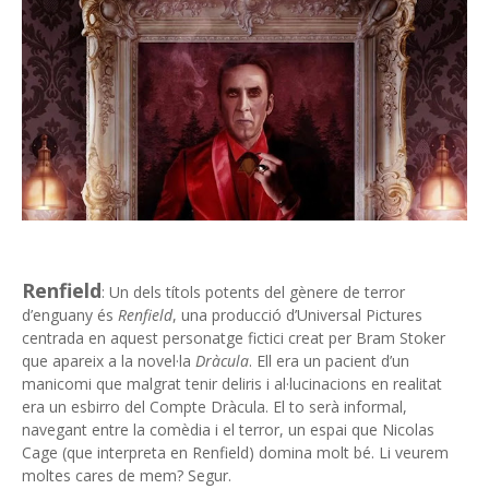
Renfield
: Un dels títols potents del gènere de terror
d’enguany és
Renfield
, una producció d’Universal Pictures
centrada en aquest personatge fictici creat per Bram Stoker
que apareix a la novel·la
Dràcula
. Ell era un pacient d’un
manicomi que malgrat tenir deliris i al·lucinacions en realitat
era un esbirro del Compte Dràcula. El to serà informal,
navegant entre la comèdia i el terror, un espai que Nicolas
Cage (que interpreta en Renfield) domina molt bé. Li veurem
moltes cares de mem? Segur.