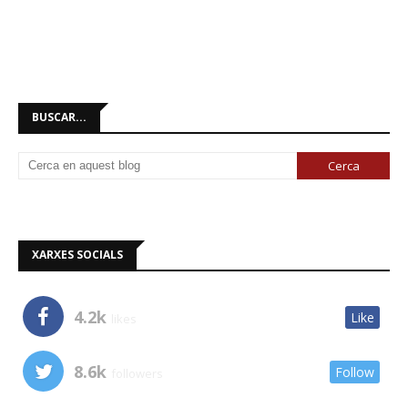
BUSCAR...
XARXES SOCIALS
4.2k
Like
likes
8.6k
Follow
followers