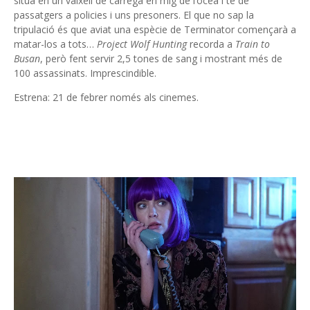
situa en un vaixell de càrrega en mig de l’oceà i té de
passatgers a policies i uns presoners. El que no sap la
tripulació és que aviat una espècie de Terminator començarà a
matar-los a tots…
Project Wolf Hunting
recorda a
Train to
Busan
, però fent servir 2,5 tones de sang i mostrant més de
100 assassinats. Imprescindible.
Estrena: 21 de febrer només als cinemes.