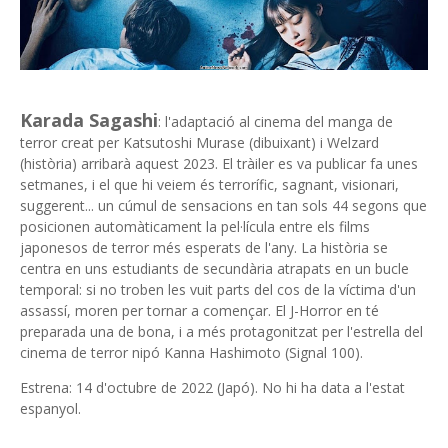
Karada Sagashi
: l'adaptació al cinema del manga de
terror creat per Katsutoshi Murase (dibuixant) i Welzard
(història) arribarà aquest 2023. El tràiler es va publicar fa unes
setmanes, i el que hi veiem és terrorífic, sagnant, visionari,
suggerent... un cúmul de sensacions en tan sols 44 segons que
posicionen automàticament la pel·lícula entre els films
japonesos de terror més esperats de l'any. La història se
centra en uns estudiants de secundària atrapats en un bucle
temporal: si no troben les vuit parts del cos de la víctima d'un
assassí, moren per tornar a començar. El J-Horror en té
preparada una de bona, i a més protagonitzat per l'estrella del
cinema de terror nipó Kanna Hashimoto (Signal 100).
Estrena: 14 d'octubre de 2022 (Japó). No hi ha data a l'estat
espanyol.