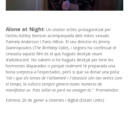
Alone at Night
: Un
slasher
eròtic protagonitzat per
l’actriu Ashley Benson acompanyada dels mites sexuals
Pamela Anderson i Paris Hilton. El seu director és Jimmy
Giannopoulos (T
he Birthday Cake
), i segons ha confessat el
cineasta aquest film és el que hagués desitjat veure
d’adolescent. No sabem si ho hagués desitjat per tenir les
hormones disparades o perquè realment té preparada una
bona sorpresa a l'espectador, però si que va donar una pista:
“
tot i que els temes de l'aïllament i l'obsessió són tan antics com
el temps, la cultura sempre genera noves maneres de
manifestar-se. Pots aïllar-te però no amagar-te.
”. Prometedor.
Estrena: 20 de gener a cinemes i digital (Estats Units)