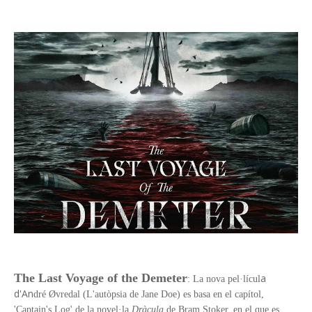
The Last Voyage of the Demeter
a
: La nova pel·lícul
d'An
dré Øvredal (L'autòpsia de Jane Doe) es basa en el capítol,
'Captain's Log' de la novel·la
Dràcula
de Bram Stoker, en el que es