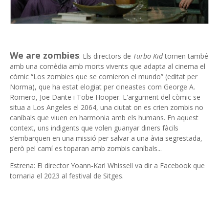
We are zombies
: Els directors de
Turbo Kid
tornen també
amb una comèdia amb morts vivents que adapta al cinema el
còmic “Los zombies que se comieron el mundo” (editat per
Norma), que ha estat elogiat per cineastes com George A.
Romero, Joe Dante i Tobe Hooper. L'argument del còmic se
situa a Los Angeles el 2064, una ciutat on es crien zombis no
caníbals que viuen en harmonia amb els humans. En aquest
context, uns indigents que volen guanyar diners fàcils
s’embarquen en una missió per salvar a una àvia segrestada,
però pel camí es toparan amb zombis caníbals...
Estrena: El director Yoann-Karl Whissell va dir a Facebook que
tornaria el 2023 al festival de Sitges.