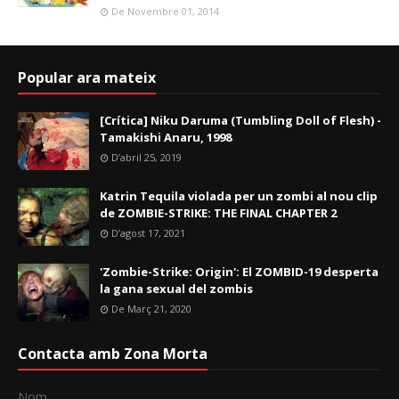
De Novembre 01, 2014
Popular ara mateix
[Crítica] Niku Daruma (Tumbling Doll of Flesh) -
Tamakishi Anaru, 1998
D’abril 25, 2019
Katrin Tequila violada per un zombi al nou clip
de ZOMBIE-STRIKE: THE FINAL CHAPTER 2
D’agost 17, 2021
'Zombie-Strike: Origin': El ZOMBID-19 desperta
la gana sexual del zombis
De Març 21, 2020
Contacta amb Zona Morta
Nom