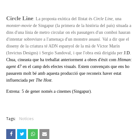
Circle Line
: La proposta exòtica del llistat és
Circle Line
, una
monster-movie
de Singapur (la primera de la història del país) situada a
dins d'una línia de metro circular on els passatgers d'un comboi hauran
d'intentar sobreviure a l'amenaça d'un monstre assassí. Val a dir que el
disseny de la criatura té ADN espanyol de la mà de Víctor Marín
(Invictus Designs) i Sergio Sandoval, i que l'obra està dirigida p
er
J.D.
Chua, cineasta que ha treballat anteriorment a obres d'èxit com
Hitman:
agent 47
en el camp dels efectes visuals. Estem convençuts que ens ho
passarem molt bé amb aquesta producció que reconeix haver estat
influenciada per
The Host
.
Estrena: 5 de gener només a cinemes (Singapur).
Tags:
Notícies