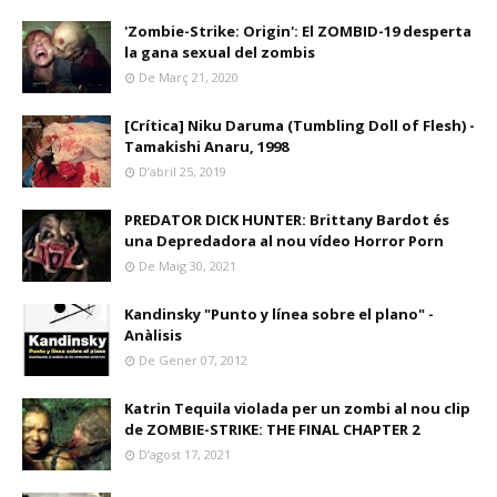
'Zombie-Strike: Origin': El ZOMBID-19 desperta
la gana sexual del zombis
De Març 21, 2020
[Crítica] Niku Daruma (Tumbling Doll of Flesh) -
Tamakishi Anaru, 1998
D’abril 25, 2019
PREDATOR DICK HUNTER: Brittany Bardot és
una Depredadora al nou vídeo Horror Porn
De Maig 30, 2021
Kandinsky "Punto y línea sobre el plano" -
Anàlisis
De Gener 07, 2012
Katrin Tequila violada per un zombi al nou clip
de ZOMBIE-STRIKE: THE FINAL CHAPTER 2
D’agost 17, 2021