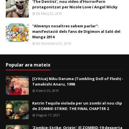
'The Dentist', nou vídeo d'HorrorPorn
protagonitzat per Nicole Love i Angel Wicky
De Març 02, 2019
"Almenys nosaltres sabem parlar":
manifestació dels fans de Digimon al Saló del
Manga 2014
De Novembre 01, 2014
Popular ara mateix
[Crítica] Niku Daruma (Tumbling Doll of Flesh) -
Tamakishi Anaru, 1998
D’abril 25, 2019
Katrin Tequila violada per un zombi al nou clip
de ZOMBIE-STRIKE: THE FINAL CHAPTER 2
D’agost 17, 2021
'Zombie-Strike: Origin': El ZOMBID-19 desperta