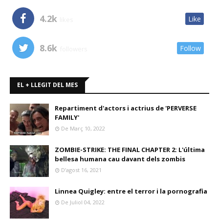
4.2k
Like
likes
8.6k
Follow
followers
EL + LLEGIT DEL MES
Repartiment d'actors i actrius de 'PERVERSE
FAMILY'
De Març 10, 2022
ZOMBIE-STRIKE: THE FINAL CHAPTER 2: L'última
bellesa humana cau davant dels zombis
D’agost 16, 2021
Linnea Quigley: entre el terror i la pornografia
De Juliol 04, 2022