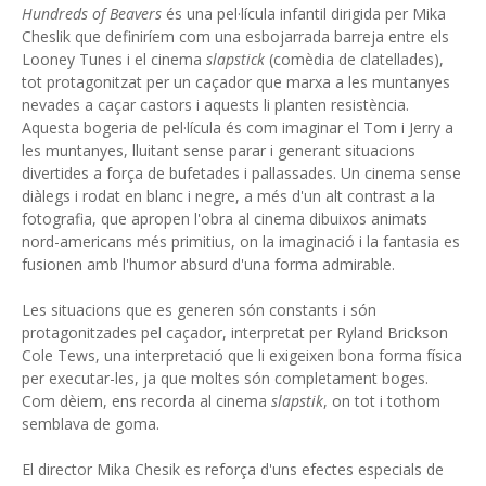
Hundreds of Beavers
és una pel·lícula infantil dirigida per Mika
Cheslik que definiríem com una esbojarrada barreja entre els
Looney Tunes i el cinema
slapstick
(comèdia de clatellades),
tot protagonitzat per un caçador que marxa a les muntanyes
nevades a caçar castors i aquests li planten resistència.
Aquesta bogeria de pel·lícula és com imaginar el Tom i Jerry a
les muntanyes, lluitant sense parar i generant situacions
divertides a força de bufetades i pallassades. Un cinema sense
diàlegs i rodat en blanc i negre, a més d'un alt contrast a la
fotografia, que apropen l'obra al cinema dibuixos animats
nord-americans més primitius, on la imaginació i la fantasia es
fusionen amb l'humor absurd d'una forma admirable.
Les situacions que es generen són constants i són
protagonitzades pel caçador, interpretat per Ryland Brickson
Cole Tews, una interpretació que li exigeixen bona forma física
per executar-les, ja que moltes són completament boges.
Com dèiem, ens recorda al cinema
slapstik
, on tot i tothom
semblava de goma.
El director Mika Chesik es reforça d'uns efectes especials de