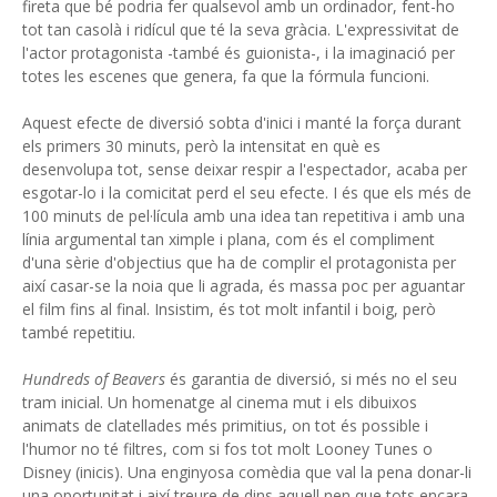
fireta que bé podria fer qualsevol amb un ordinador, fent-ho
tot tan casolà i ridícul que té la seva gràcia. L'expressivitat de
l'actor protagonista -també és guionista-, i la imaginació per
totes les escenes que genera, fa que la fórmula funcioni.
Aquest efecte de diversió sobta d'inici i manté la força durant
els primers 30 minuts, però la intensitat en què es
desenvolupa tot, sense deixar respir a l'espectador, acaba per
esgotar-lo i la comicitat perd el seu efecte. I és que els més de
100 minuts de pel·lícula amb una idea tan repetitiva i amb una
línia argumental tan ximple i plana, com és el compliment
d'una sèrie d'objectius que ha de complir el protagonista per
així casar-se la noia que li agrada, és massa poc per aguantar
el film fins al final. Insistim, és tot molt infantil i boig, però
també repetitiu.
Hundreds of Beavers
és garantia de diversió, si més no el seu
tram inicial. Un homenatge al cinema mut i els dibuixos
animats de clatellades més primitius, on tot és possible i
l'humor no té filtres, com si fos tot molt Looney Tunes o
Disney (inicis). Una enginyosa comèdia que val la pena donar-li
una oportunitat i així treure de dins aquell nen que tots encara