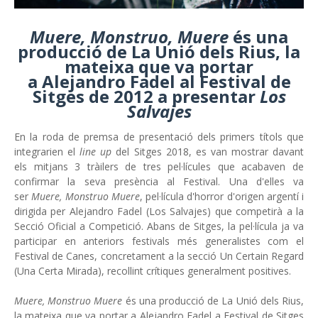
Muere, Monstruo, Muere
és una
producció de La Unió dels Rius, la
mateixa que va portar
a Alejandro Fadel al Festival de
Sitges de 2012 a presentar
Los
Salvajes
En la roda de premsa de presentació dels primers títols que
integrarien el
line up
del Sitges 2018, es van mostrar davant
els mitjans 3 tràilers de tres pel·lícules que acabaven de
confirmar la seva presència al Festival. Una d'elles va
ser
Muere, Monstruo Muere
, pel·lícula d'horror d'origen argentí i
dirigida per Alejandro Fadel (Los Salvajes) que competirà a la
Secció Oficial a Competició. Abans de Sitges, la pel·lícula ja va
participar en anteriors festivals més generalistes com el
Festival de Canes, concretament a la secció Un Certain Regard
(Una Certa Mirada), recollint crítiques generalment positives.
Muere, Monstruo Muere
és una producció de La Unió dels Rius,
la mateixa que va portar a Alejandro Fadel a Festival de Sitges