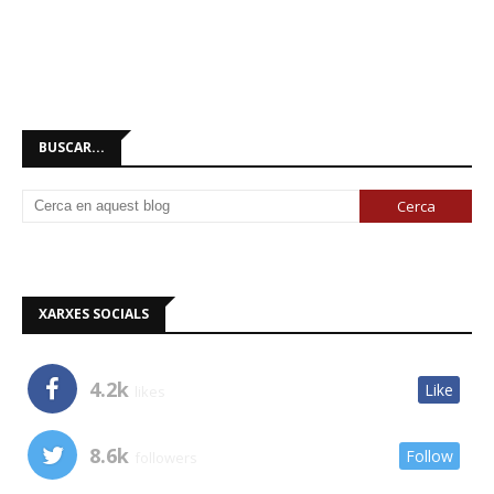
BUSCAR...
XARXES SOCIALS
4.2k
Like
likes
8.6k
Follow
followers