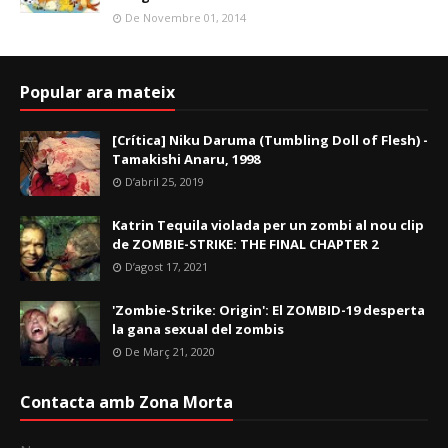
De Novembre 01, 2014
Popular ara mateix
[Crítica] Niku Daruma (Tumbling Doll of Flesh) -
Tamakishi Anaru, 1998
D’abril 25, 2019
Katrin Tequila violada per un zombi al nou clip
de ZOMBIE-STRIKE: THE FINAL CHAPTER 2
D’agost 17, 2021
'Zombie-Strike: Origin': El ZOMBID-19 desperta
la gana sexual del zombis
De Març 21, 2020
Contacta amb Zona Morta