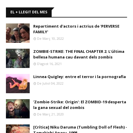
EL + LLEGIT DEL MES
Repartiment d'actors i actrius de 'PERVERSE
FAMILY'
De Març 10, 2022
ZOMBIE-STRIKE: THE FINAL CHAPTER 2: L'última
bellesa humana cau davant dels zombis
D’agost 16, 2021
Linnea Quigley: entre el terror i la pornografia
De Juliol 04, 2022
'Zombie-Strike: Origin': El ZOMBID-19 desperta
la gana sexual del zombis
De Març 21, 2020
[Crítica] Niku Daruma (Tumbling Doll of Flesh) -
Tamakishi Anaru, 1998