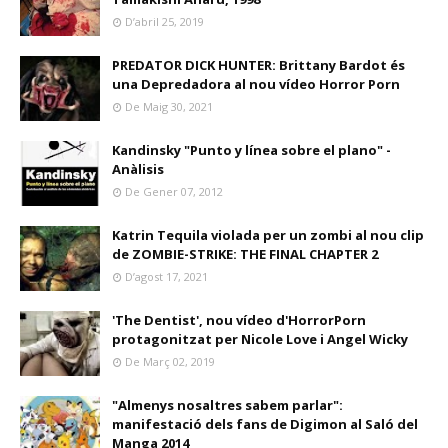
D’abril 25, 2019
PREDATOR DICK HUNTER: Brittany Bardot és
una Depredadora al nou vídeo Horror Porn
De Maig 30, 2021
Kandinsky "Punto y línea sobre el plano" -
Anàlisis
De Gener 07, 2012
Katrin Tequila violada per un zombi al nou clip
de ZOMBIE-STRIKE: THE FINAL CHAPTER 2
D’agost 17, 2021
'The Dentist', nou vídeo d'HorrorPorn
protagonitzat per Nicole Love i Angel Wicky
De Març 02, 2019
"Almenys nosaltres sabem parlar":
manifestació dels fans de Digimon al Saló del
Manga 2014