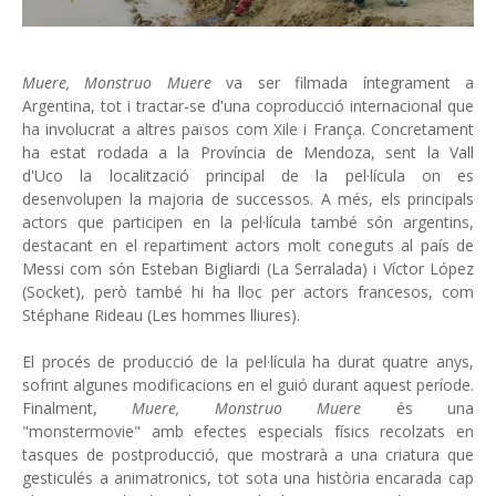
Muere, Monstruo Muere
va ser filmada íntegrament a
Argentina, tot i tractar-se d'una coproducció internacional que
ha involucrat a altres països com Xile i França. Concretament
ha estat rodada a la Província de Mendoza, sent la Vall
d'Uco la localització principal de la pel·lícula on es
desenvolupen la majoria de successos. A més, els principals
actors que participen en la pel·lícula també són argentins,
destacant en el repartiment actors molt coneguts al país de
Messi com són Esteban Bigliardi (La Serralada) i Víctor López
(Socket), però també hi ha lloc per actors francesos, com
Stéphane Rideau (Les hommes lliures).
El procés de producció de la pel·lícula ha durat quatre anys,
sofrint algunes modificacions en el guió durant aquest període.
Finalment,
Muere, Monstruo Muere
és una
"monstermovie" amb efectes especials físics recolzats en
tasques de postproducció, que mostrarà a una criatura que
gesticulés a animatronics, tot sota una història encarada cap