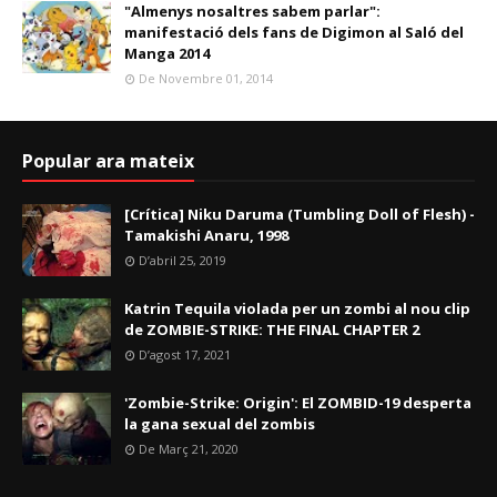
"Almenys nosaltres sabem parlar":
manifestació dels fans de Digimon al Saló del
Manga 2014
De Novembre 01, 2014
Popular ara mateix
[Crítica] Niku Daruma (Tumbling Doll of Flesh) -
Tamakishi Anaru, 1998
D’abril 25, 2019
Katrin Tequila violada per un zombi al nou clip
de ZOMBIE-STRIKE: THE FINAL CHAPTER 2
D’agost 17, 2021
'Zombie-Strike: Origin': El ZOMBID-19 desperta
la gana sexual del zombis
De Març 21, 2020