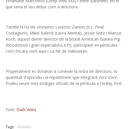
Emanuele Marchetto (Deep Web XXX) i Irene Baruffetti, en el
que seria el seu debut com a directora.
També hi ha els cineastes Lorenzo Zanoni (ILL: Final
Contagium). Mikel Balerdi (Larva Mental), Jessie Seitz i Marcus
Koch, aquest darrer director de la brutal American Guinea Pig:
Bloodshock i gran especialista a FX, participant en pel·lícules
com Encara som aquí i La Nit de Halloween.
Properament es donaran a conèixer la resta de directors, la
quantitat d'episodis i el repartiment que integrarà
Vore Gore
.
Podeu veure més imatges oficials de la pel·lícula a l'enllaç font.
Font:
Dark Veins
Tags:
Notícies