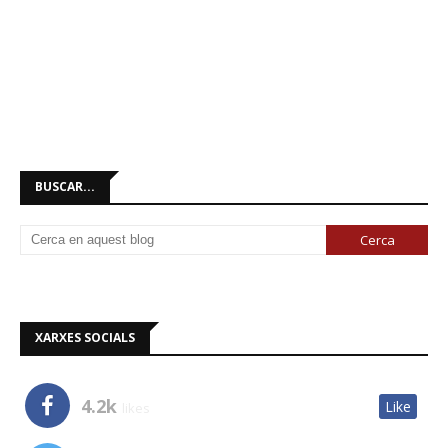
BUSCAR...
XARXES SOCIALS
4.2k
Like
likes