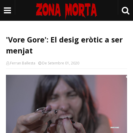
'Vore Gore': El desig eròtic a ser
menjat
Ferran Ballesta
De Setembre 01, 2020