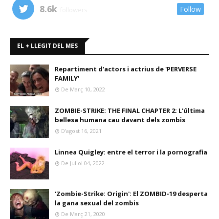
8.6k
Follow
followers
EL + LLEGIT DEL MES
Repartiment d'actors i actrius de 'PERVERSE
FAMILY'
De Març 10, 2022
ZOMBIE-STRIKE: THE FINAL CHAPTER 2: L'última
bellesa humana cau davant dels zombis
D’agost 16, 2021
Linnea Quigley: entre el terror i la pornografia
De Juliol 04, 2022
'Zombie-Strike: Origin': El ZOMBID-19 desperta
la gana sexual del zombis
De Març 21, 2020