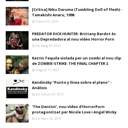
[Crítica] Niku Daruma (Tumbling Doll of Flesh) -
Tamakishi Anaru, 1998
D’abril 25, 2019
PREDATOR DICK HUNTER: Brittany Bardot és
una Depredadora al nou vídeo Horror Porn
De Maig 30, 2021
Katrin Tequila violada per un zombi al nou clip
de ZOMBIE-STRIKE: THE FINAL CHAPTER 2
D’agost 17, 2021
Kandinsky "Punto y línea sobre el plano" -
Anàlisis
De Gener 07, 2012
'The Dentist', nou vídeo d'HorrorPorn
protagonitzat per Nicole Love i Angel Wicky
De Març 02, 2019