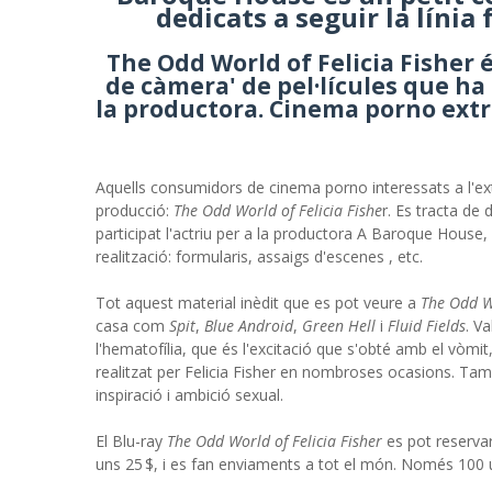
dedicats a seguir la línia f
The Odd World of Felicia Fisher 
de càmera' de pel·lícules que ha p
la productora. Cinema porno extre
Aquells consumidors de cinema porno interessats a l'e
producció:
The Odd World of Felicia Fishe
r. Es tracta de
participat l'actriu per a la productora A Baroque Hous
realització: formularis, assaigs d'escenes , etc.
Tot aquest material inèdit que es pot veure a
The Odd Wo
casa com
Spit
,
Blue Android
,
Green Hell
i
Fluid Fields
. V
l'hematofília, que és l'excitació que s'obté amb el vòmit, 
realitzat per Felicia Fisher en nombroses ocasions. També
inspiració i ambició sexual.
El Blu-ray
The Odd World of Felicia Fisher
es pot reservar
uns 25 $, i es fan enviaments a tot el món. Només 100 uni