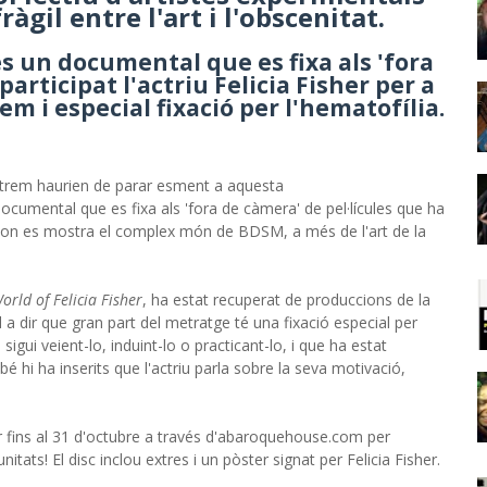
ràgil entre l'art i l'obscenitat.
és un documental que es fixa als 'fora
articipat l'actriu Felicia Fisher per a
m i especial fixació per l'hematofília.
xtrem haurien de parar esment a aquesta
 documental que es fixa als 'fora de càmera' de pel·lícules que ha
e, on es mostra el complex món de BDSM, a més de l'art de la
rld of Felicia Fisher
, ha estat recuperat de produccions de la
al a dir que gran part del metratge té una fixació especial per
sigui veient-lo, induint-lo o practicant-lo, i que ha estat
 hi ha inserits que l'actriu parla sobre la seva motivació,
 fins al 31 d'octubre a través d'abaroquehouse.com per
tats! El disc inclou extres i un pòster signat per Felicia Fisher.