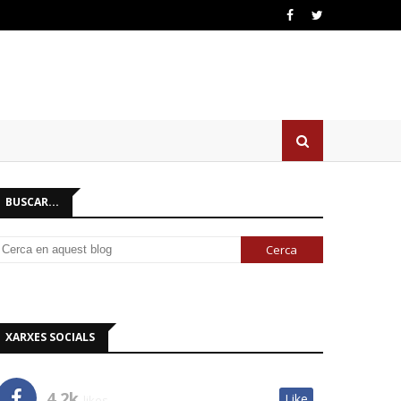
BUSCAR...
XARXES SOCIALS
4.2k
Like
likes