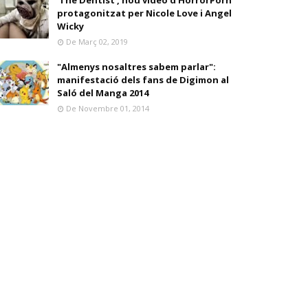
'The Dentist', nou vídeo d'HorrorPorn
protagonitzat per Nicole Love i Angel
Wicky
De Març 02, 2019
"Almenys nosaltres sabem parlar":
manifestació dels fans de Digimon al
Saló del Manga 2014
De Novembre 01, 2014