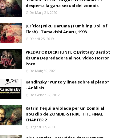
desperta la gana sexual del zombis
De Març 21, 2020
[Crítica] Niku Daruma (Tumbling Doll of
Flesh) - Tamakishi Anaru, 1998
D’abril 25, 2019
PREDATOR DICK HUNTER: Brittany Bardot
és una Depredadora al nou vídeo Horror
Porn
De Maig 30, 2021
Kandinsky "Punto y línea sobre el plano"
- Anàlisis
De Gener 07, 2012
Katrin Tequila violada per un zombi al
nou clip de ZOMBIE-STRIKE: THE FINAL
CHAPTER 2
D’agost 17, 2021