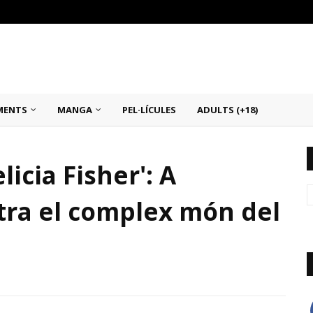
MENTS
MANGA
PEL·LÍCULES
ADULTS (+18)
icia Fisher': A
ra el complex món del