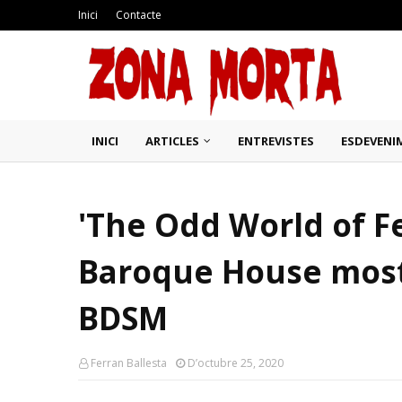
Inici
Contacte
INICI
ARTICLES
ENTREVISTES
ESDEVENI
'The Odd World of Fel
Baroque House most
BDSM
Ferran Ballesta
D’octubre 25, 2020