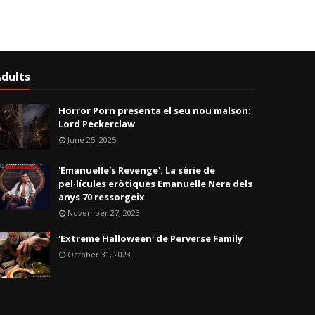
dults
Horror Porn presenta el seu nou malson:
Lord Peckerclaw
June 25, 2025
'Emanuelle's Revenge': La sèrie de
pel·lícules eròtiques Emanuelle Nera dels
anys 70 ressorgeix
November 27, 2023
'Extreme Halloween' de Perverse Family
October 31, 2023