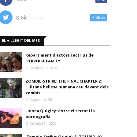
8.6k
Follow
followers
EL + LLEGIT DEL MES
Repartiment d'actors i actrius de
'PERVERSE FAMILY'
De Març 10, 2022
ZOMBIE-STRIKE: THE FINAL CHAPTER 2:
L'última bellesa humana cau davant dels
zombis
D’agost 16, 2021
Linnea Quigley: entre el terror i la
pornografia
De Juliol 04, 2022
'Zombie-Strike: Origin': El ZOMBID-19