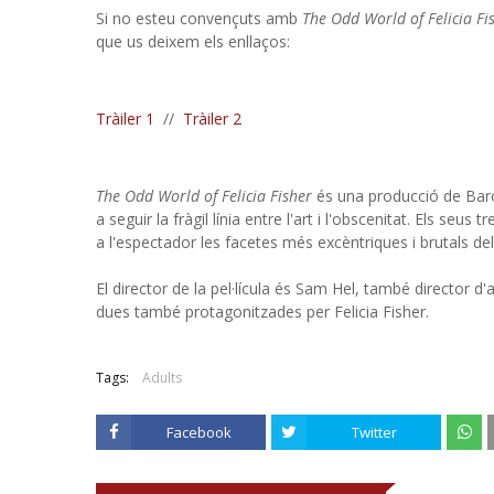
Si no esteu convençuts amb
The Odd World of Felicia Fi
que us deixem els enllaços:
Tràiler 1
//
Tràiler 2
The Odd World of Felicia Fisher
és una producció de Baroq
a seguir la fràgil línia entre l'art i l'obscenitat. Els seus
a l'espectador les facetes més excèntriques i brutals 
El director de la pel·lícula és Sam Hel, també director d'
dues també protagonitzades per Felicia Fisher.
Tags:
Adults
Facebook
Twitter