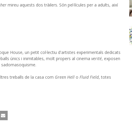
sher
mireu aquests dos tràilers. Són pel·lícules per a adults, així
ue House, un petit col·lectiu d'artistes experimentals dedicats
 treballs únics i inimitables, molt propers al cinema
verité
, exposen
del sadomasoquisme.
altres treballs de la casa com
Green Hell
o
Fluid Field
, totes