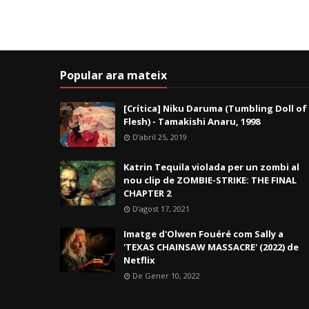
Popular ara mateix
[Crítica] Niku Daruma (Tumbling Doll of
Flesh) - Tamakishi Anaru, 1998
D’abril 25, 2019
Katrin Tequila violada per un zombi al
nou clip de ZOMBIE-STRIKE: THE FINAL
CHAPTER 2
D’agost 17, 2021
Imatge d'Olwen Fouéré com Sally a
'TEXAS CHAINSAW MASSACRE' (2022) de
Netflix
De Gener 10, 2022