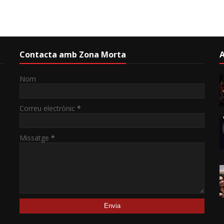
Contacta amb Zona Morta
A
Nom
Correu electrònic
*
Missatge
*