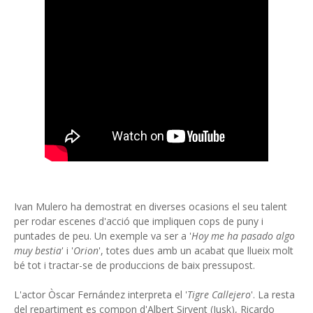
Ivan Mulero ha demostrat en diverses ocasions el seu talent
per rodar escenes d'acció que impliquen cops de puny i
puntades de peu. Un exemple va ser a '
Hoy me ha pasado algo
muy bestia
' i '
Orion
', totes dues amb un acabat que llueix molt
bé tot i tractar-se de produccions de baix pressupost.
L'actor Òscar Fernández interpreta el '
Tigre Callejero
'. La resta
del repartiment es compon d'Albert Sirvent (Jusk), Ricardo