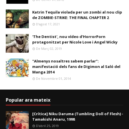
Katrin Tequila violada per un zombi al nou clip
de ZOMBIE-STRIKE: THE FINAL CHAPTER 2
D’agost 17, 2021
'The Dentist', nou vídeo d'HorrorPorn
protagonitzat per Nicole Love i Angel Wicky
De Març 02, 2019
"Almenys nosaltres sabem parlar":
manifestació dels fans de Digimon al Saló del
Manga 2014
De Novembre 01, 2014
Popular ara mateix
[Crítica] Niku Daruma (Tumbling Doll of Flesh) -
Tamakishi Anaru, 1998
D’abril 25, 2019