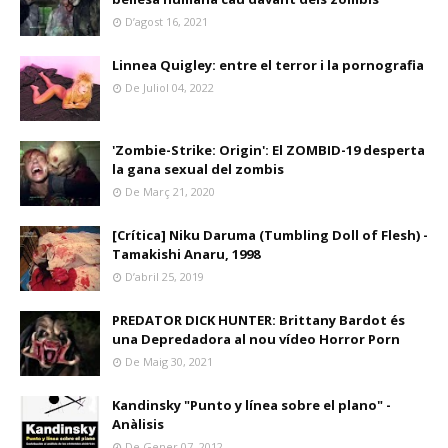
D’agost 16, 2021
Linnea Quigley: entre el terror i la pornografia
De Juliol 04, 2022
'Zombie-Strike: Origin': El ZOMBID-19 desperta
la gana sexual del zombis
De Març 21, 2020
[Crítica] Niku Daruma (Tumbling Doll of Flesh) -
Tamakishi Anaru, 1998
D’abril 25, 2019
PREDATOR DICK HUNTER: Brittany Bardot és
una Depredadora al nou vídeo Horror Porn
De Maig 30, 2021
Kandinsky "Punto y línea sobre el plano" -
Anàlisis
De Gener 07, 2012