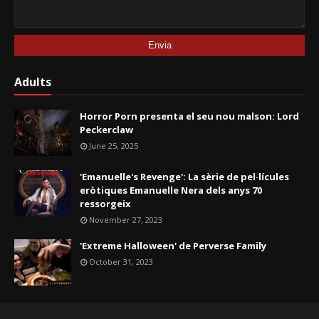
Adults
Horror Porn presenta el seu nou malson: Lord
Peckerclaw
June 25, 2025
'Emanuelle's Revenge': La sèrie de pel·lícules
eròtiques Emanuelle Nera dels anys 70
ressorgeix
November 27, 2023
'Extreme Halloween' de Perverse Family
October 31, 2023