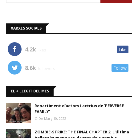
XARXES SOCIALS
4.2k
Like
likes
8.6k
Follow
followers
EL + LLEGIT DEL MES
Repartiment d'actors i actrius de 'PERVERSE
FAMILY'
De Març 10, 2022
ZOMBIE-STRIKE: THE FINAL CHAPTER 2: L'última
bellesa humana cau davant dels zombis