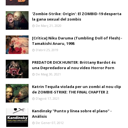
'Zombie-Strike: Origin': El ZOMBID-19 desperta
la gana sexual del zombis
De Març 21, 2020
[Crítica] Niku Daruma (Tumbling Doll of Flesh) -
Tamakishi Anaru, 1998
D’abril 25, 2019
PREDATOR DICK HUNTER: Brittany Bardot és
una Depredadora al nou vídeo Horror Porn
De Maig 30, 2021
Katrin Tequila violada per un zombi al nou clip
de ZOMBIE-STRIKE: THE FINAL CHAPTER 2
D’agost 17, 2021
Kandinsky "Punto y línea sobre el plano" -
Anàlisis
De Gener 07, 2012