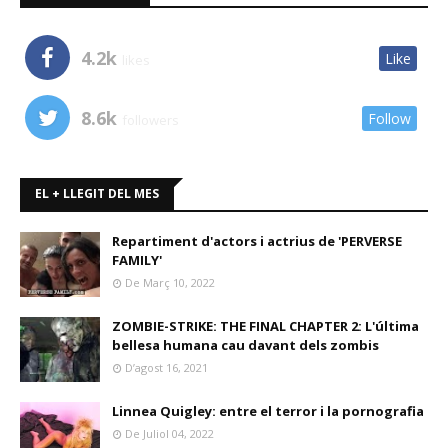
4.2k
Like
likes
8.6k
Follow
followers
EL + LLEGIT DEL MES
Repartiment d'actors i actrius de 'PERVERSE
FAMILY'
De Març 10, 2022
ZOMBIE-STRIKE: THE FINAL CHAPTER 2: L'última
bellesa humana cau davant dels zombis
D’agost 16, 2021
Linnea Quigley: entre el terror i la pornografia
De Juliol 04, 2022