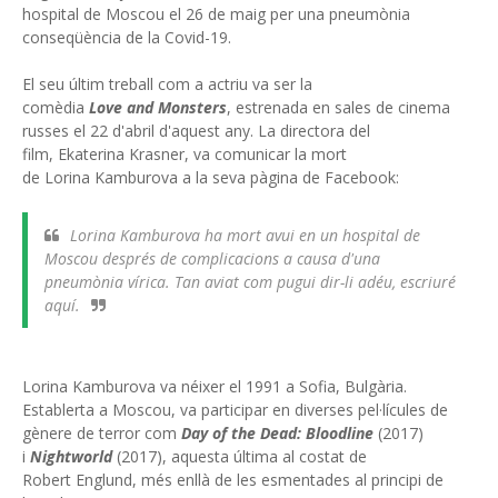
hospital de Moscou el 26 de maig per una pneumònia
conseqüència de la Covid-19.
El seu últim treball com a actriu va ser la
comèdia
Love and Monsters
, estrenada en sales de cinema
russes el 22 d'abril d'aquest any. La directora del
film, Ekaterina Krasner, va comunicar la mort
de Lorina Kamburova a la seva pàgina de Facebook:
Lorina Kamburova ha mort avui en un hospital de
Moscou després de complicacions a causa d'una
pneumònia vírica. Tan aviat com pugui dir-li adéu, escriuré
aquí.
Lorina Kamburova va néixer el 1991 a Sofia, Bulgària.
Establerta a Moscou, va participar en diverses pel·lícules de
gènere de terror com
Day of the Dead: Bloodline
(2017)
i
Nightworld
(2017), aquesta última al costat de
Robert Englund, més enllà de les esmentades al principi de