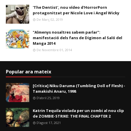
'The Dentist', nou vídeo d'HorrorPorn
protagonitzat per Nicole Love i Angel Wicky
De Març 02, 2019
"Almenys nosaltres sabem parlar":
manifestació dels fans de Digimon al Saló del
Manga 2014
De Novembre 01, 2014
Popular ara mateix
[Crítica] Niku Daruma (Tumbling Doll of Flesh) -
Tamakishi Anaru, 1998
D’abril 25, 2019
Katrin Tequila violada per un zombi al nou clip
de ZOMBIE-STRIKE: THE FINAL CHAPTER 2
D’agost 17, 2021