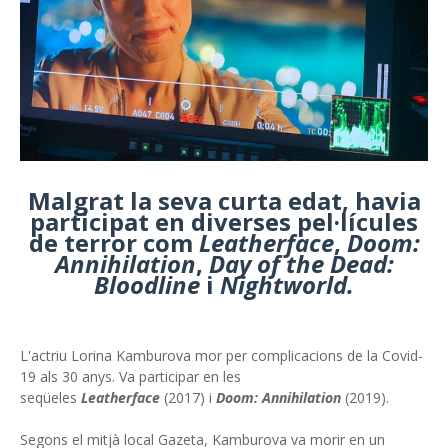
Malgrat la seva curta edat, havia
participat en diverses pel·lícules
de terror com
Leatherface
,
Doom:
Annihilation
,
Day of the Dead:
Bloodline
i
Nightworld.
L'actriu Lorina Kamburova mor per complicacions de la Covid-
19 als 30 anys. Va participar en les
seqüeles
Leatherface
(2017) i
Doom: Annihilation
(2019).
Segons el mitjà local Gazeta, Kamburova va morir en un