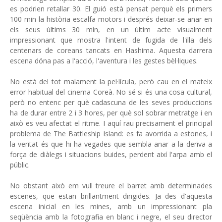
es podrien retallar 30. El guió està pensat perquè els primers
100 min la història escalfa motors i després deixar-se anar en
els seus últims 30 min, en un últim acte visualment
impressionant que mostra l'intent de fugida de l'illa dels
centenars de coreans tancats en Hashima. Aquesta darrera
escena dóna pas a l'acció, l'aventura i les gestes bèl·liques.
No està del tot malament la pel·lícula, però cau en el mateix
error habitual del cinema Coreà. No sé si és una cosa cultural,
però no entenc per què cadascuna de les seves produccions
ha de durar entre 2 i 3 hores, per què sol sobrar metratge i en
això es veu afectat el ritme. I aquí rau precisament el principal
problema de The Battleship Island: es fa avorrida a estones, i
la veritat és que hi ha vegades que sembla anar a la deriva a
força de diàlegs i situacions buides, perdent així l'arpa amb el
públic.
No obstant això em vull treure el barret amb determinades
escenes, que estan brillantment dirigides. Ja des d'aquesta
escena inicial en les mines, amb un impressionant pla
seqüència amb la fotografia en blanc i negre, el seu director