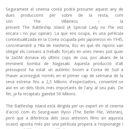
Segurament el cinema coreà podrà presumir aquest any de
dues produccions per sobre de la resta, com
són The Villainess i la
present The Battleship Island (A Special Lady no l'he vist
encara i no puc opinar). La que ens ocupa, és una pel·lícula
contextualitzada en la Corea ocupada pels japonesos en 1945,
concretament a l'illa de Hashima, lloc en què els nipons van
obligar els coreans a treballs forçats en unes mines just quan
la 2aGM donava els últims cops de cua, poc abans de la
imminent bomba de Nagasaki. Aquesta producció d'alt
pressupost ha estat un autèntic boom a Corea de Sud a
l'haver aconseguit només en el primer cap de setmana de la
seva estrena fins a 2,5 Milions d'espectadors, convertint-se
així en un dels títols més importants de l'any al seu país. De
fet, ja fa recaptats gairebé 50 Milions.
The Battleship Island està dirigida per un expert en el cinema
d'acció com és Seung-wan Ryoo (The Berlin File, Veteran),
però que a diferència dels seus anteriors films en aquesta
ocasió aposta més per una pel·lícula propera a l'espionatge i