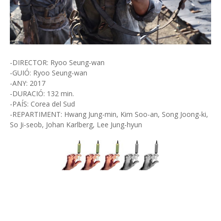
-DIRECTOR: Ryoo Seung-wan
-GUIÓ: Ryoo Seung-wan
-ANY: 2017
-DURACIÓ: 132 min.
-PAÍS: Corea del Sud
-REPARTIMENT: Hwang Jung-min, Kim Soo-an, Song Joong-ki,
So Ji-seob, Johan Karlberg, Lee Jung-hyun