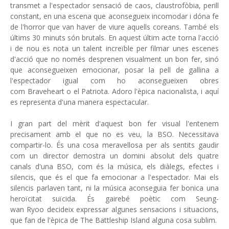
transmet a l'espectador sensació de caos, claustrofòbia, perill
constant, en una escena que aconsegueix incomodar i dóna fe
de l'horror que van haver de viure aquells coreans. També els
últims 30 minuts són brutals. En aquest últim acte torna l'acció
i de nou es nota un talent increïble per filmar unes escenes
d'acció que no només desprenen visualment un bon fer, sinó
que aconsegueixen emocionar, posar la pell de gallina a
l'espectador igual com ho aconsegueixen obres
com Braveheart o el Patriota. Adoro l'èpica nacionalista, i aquí
es representa d'una manera espectacular.
I gran part del mèrit d'aquest bon fer visual l'entenem
precisament amb el que no es veu, la BSO. Necessitava
compartir-lo. És una cosa meravellosa per als sentits gaudir
com un director demostra un domini absolut dels quatre
canals d'una BSO, com és la música, els diàlegs, efectes i
silencis, que és el que fa emocionar a l'espectador. Mai els
silencis parlaven tant, ni la música aconseguia fer bonica una
heroïcitat suïcida. És gairebé poètic com Seung-
wan Ryoo decideix expressar algunes sensacions i situacions,
que fan de l'èpica de The Battleship Island alguna cosa sublim.