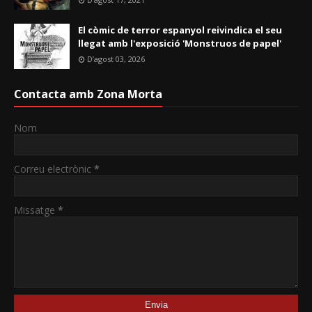
El còmic de terror espanyol reivindica el seu
llegat amb l'exposició 'Monstruos de papel'
D’agost 03, 2026
Contacta amb Zona Morta
Nom
Correu electrònic
*
Missatge
*