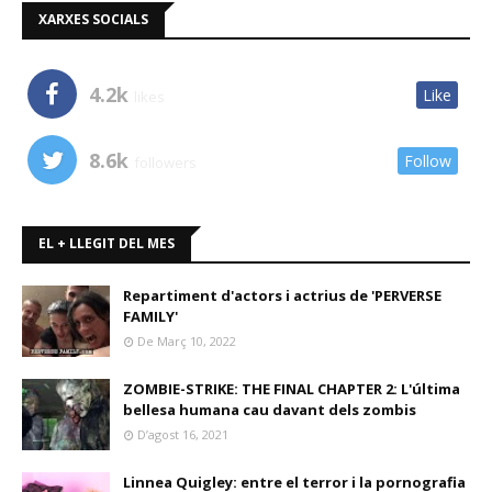
XARXES SOCIALS
4.2k
Like
likes
8.6k
Follow
followers
EL + LLEGIT DEL MES
Repartiment d'actors i actrius de 'PERVERSE
FAMILY'
De Març 10, 2022
ZOMBIE-STRIKE: THE FINAL CHAPTER 2: L'última
bellesa humana cau davant dels zombis
D’agost 16, 2021
Linnea Quigley: entre el terror i la pornografia