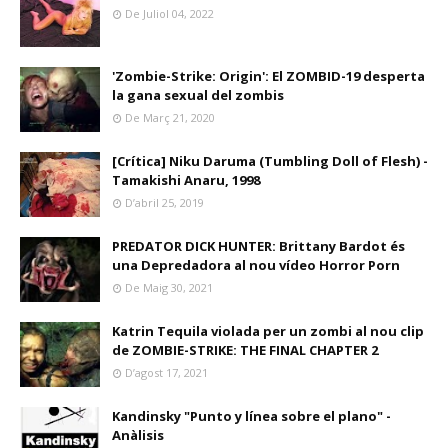
De Juliol 04, 2022
'Zombie-Strike: Origin': El ZOMBID-19 desperta
la gana sexual del zombis
De Març 21, 2020
[Crítica] Niku Daruma (Tumbling Doll of Flesh) -
Tamakishi Anaru, 1998
D’abril 25, 2019
PREDATOR DICK HUNTER: Brittany Bardot és
una Depredadora al nou vídeo Horror Porn
De Maig 30, 2021
Katrin Tequila violada per un zombi al nou clip
de ZOMBIE-STRIKE: THE FINAL CHAPTER 2
D’agost 17, 2021
Kandinsky "Punto y línea sobre el plano" -
Anàlisis