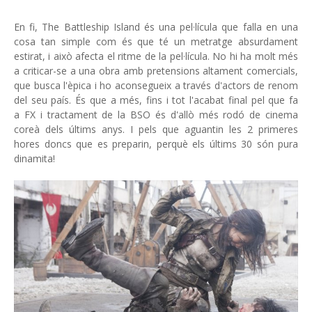
En fi, The Battleship Island és una pel·lícula que falla en una
cosa tan simple com és que té un metratge absurdament
estirat, i això afecta el ritme de la pel·lícula. No hi ha molt més
a criticar-se a una obra amb pretensions altament comercials,
que busca l'èpica i ho aconsegueix a través d'actors de renom
del seu país. És que a més, fins i tot l'acabat final pel que fa
a FX i tractament de la BSO és d'allò més rodó de cinema
coreà dels últims anys. I pels que aguantin les 2 primeres
hores doncs que es preparin, perquè els últims 30 són pura
dinamita!