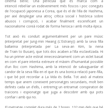
cinema bèl·lic. Una pel·lícula que es marca com a
intenció rebel·lar un esdeveniment més foscos i poc coneguts
de l'ocupació japonesa a Corea, que és el de l'illa de Hashima,
per així desplegar una atroç crítica social i històrica sobre
abusos i corrupció, i acabar finalment escenificant un
nacionalisme coreà rodat de forma heroica i amb molta èpica.
Tot això és conduït argumentalment per un pare músic
(interpretat per Jung-min Hwang (L'Estrany)) amb la seva filla
ballarina (interpretada per La seva-an Kim, la nena
de Train to Busan), que tots dos acaben a l'illa esclavitzada. Hi
ha un primer acte estirat innecessàriament com un xiclet basat
en com el pare intenta extreure el màxim d'humanitat possible
d'un lloc com Hashima, amb la intenció de salvaguardar el
candor de la seva filla en el que és una bonica relació pare-filla,
i que bé pot recordar a La Vida és Bella. Tot això al mateix
temps que anem coneixent personatges secundaris, molt ben
definits cada un d'ells, i entremig un entramat conspiratori de
traïcions i espionatge que juga a descobrir amb qui pots
confiar i amb qui no.
El metratge complet dura més de 2 hores, 132 min dels que bé