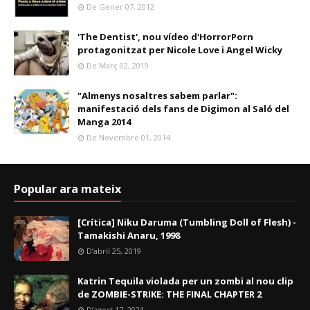
De Gener 07, 2012
'The Dentist', nou vídeo d'HorrorPorn
protagonitzat per Nicole Love i Angel Wicky
De Març 02, 2019
"Almenys nosaltres sabem parlar":
manifestació dels fans de Digimon al Saló del
Manga 2014
De Novembre 01, 2014
Popular ara mateix
[Crítica] Niku Daruma (Tumbling Doll of Flesh) -
Tamakishi Anaru, 1998
D’abril 25, 2019
Katrin Tequila violada per un zombi al nou clip
de ZOMBIE-STRIKE: THE FINAL CHAPTER 2
D’agost 17, 2021