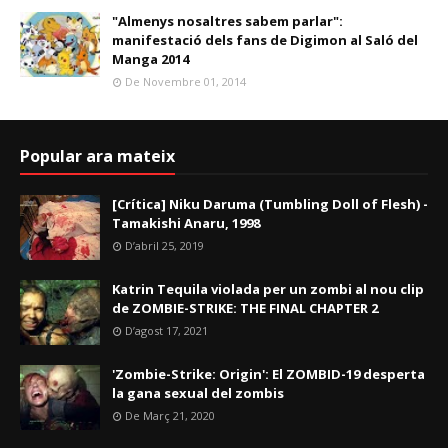
"Almenys nosaltres sabem parlar":
manifestació dels fans de Digimon al Saló del
Manga 2014
De Novembre 01, 2014
Popular ara mateix
[Crítica] Niku Daruma (Tumbling Doll of Flesh) -
Tamakishi Anaru, 1998
D’abril 25, 2019
Katrin Tequila violada per un zombi al nou clip
de ZOMBIE-STRIKE: THE FINAL CHAPTER 2
D’agost 17, 2021
'Zombie-Strike: Origin': El ZOMBID-19 desperta
la gana sexual del zombis
De Març 21, 2020