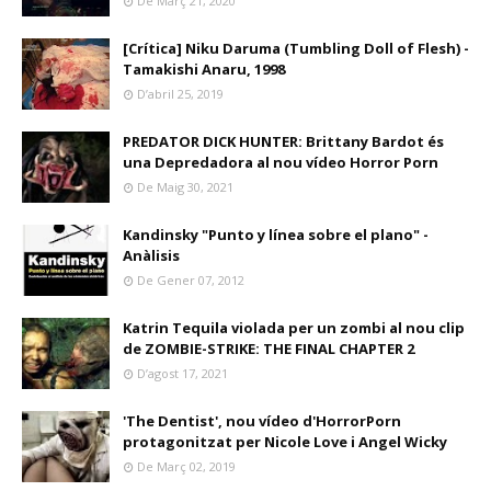
De Març 21, 2020
[Crítica] Niku Daruma (Tumbling Doll of Flesh) -
Tamakishi Anaru, 1998
D’abril 25, 2019
PREDATOR DICK HUNTER: Brittany Bardot és
una Depredadora al nou vídeo Horror Porn
De Maig 30, 2021
Kandinsky "Punto y línea sobre el plano" -
Anàlisis
De Gener 07, 2012
Katrin Tequila violada per un zombi al nou clip
de ZOMBIE-STRIKE: THE FINAL CHAPTER 2
D’agost 17, 2021
'The Dentist', nou vídeo d'HorrorPorn
protagonitzat per Nicole Love i Angel Wicky
De Març 02, 2019