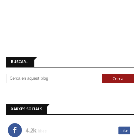
BUSCAR...
XARXES SOCIALS
4.2k
Like
likes