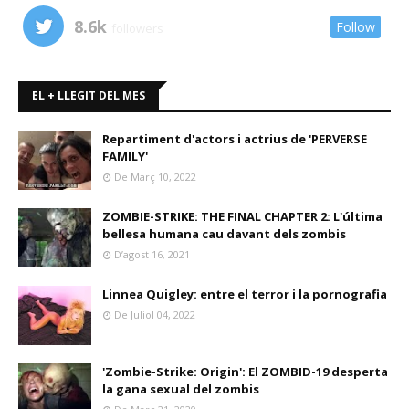
8.6k
Follow
followers
EL + LLEGIT DEL MES
Repartiment d'actors i actrius de 'PERVERSE
FAMILY'
De Març 10, 2022
ZOMBIE-STRIKE: THE FINAL CHAPTER 2: L'última
bellesa humana cau davant dels zombis
D’agost 16, 2021
Linnea Quigley: entre el terror i la pornografia
De Juliol 04, 2022
'Zombie-Strike: Origin': El ZOMBID-19 desperta
la gana sexual del zombis