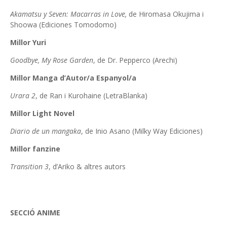
Akamatsu y Seven: Macarras in Love,
de Hiromasa Okujima i
Shoowa (Ediciones Tomodomo)
Millor Yuri
Goodbye, My Rose Garden
, de Dr. Pepperco (Arechi)
Millor Manga d’Autor/a Espanyol/a
Urara 2
, de Ran i Kurohaine (LetraBlanka)
Millor Light Novel
Diario de un mangaka
, de Inio Asano (Milky Way Ediciones)
Millor fanzine
Transition 3
, d’Ariko & altres autors
SECCIÓ ANIME