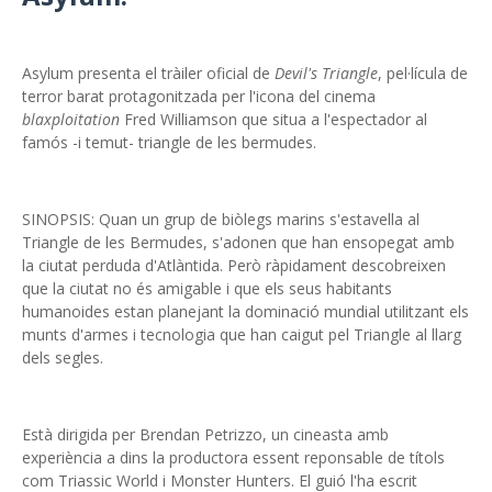
Asylum presenta el tràiler oficial de
Devil's Triangle
, pel·lícula de
terror barat protagonitzada per l'icona del cinema
blaxploitation
Fred Williamson que situa a l'espectador al
famós -i temut- triangle de les bermudes.
SINOPSIS: Quan un grup de biòlegs marins s'estavella al
Triangle de les Bermudes, s'adonen que han ensopegat amb
la ciutat perduda d'Atlàntida. Però ràpidament descobreixen
que la ciutat no és amigable i que els seus habitants
humanoides estan planejant la dominació mundial utilitzant els
munts d'armes i tecnologia que han caigut pel Triangle al llarg
dels segles.
Està dirigida per Brendan Petrizzo, un cineasta amb
experiència a dins la productora essent reponsable de títols
com Triassic World i Monster Hunters. El guió l'ha escrit