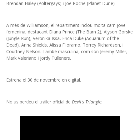
Brendan Haley (Poltergays) i Joe Roche (Planet Dune).
A més de Williamson, el repartiment inclou molta carn jove
femenina, destacant Diana Prince (The Barn 2), Alyson Gorske
(Jungle Run), Veronika Issa, Erica Duke (Aquarium of the
Dead), Anna Shields, Alissa Filoramo, Torrey Richardson, i
Courtney Nelson. També masculina, com són Jeremy Miller,
Mark Valeriano i Jordy Tulleners.
Estrena el 30 de novembre en digital.
No us perdeu el tràiler oficial de
Devil's Triangle
: