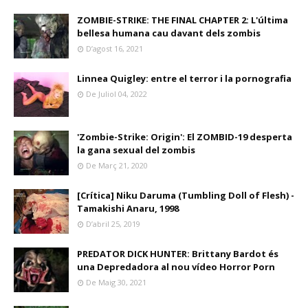
ZOMBIE-STRIKE: THE FINAL CHAPTER 2: L'última
bellesa humana cau davant dels zombis
D’agost 16, 2021
Linnea Quigley: entre el terror i la pornografia
De Juliol 04, 2022
'Zombie-Strike: Origin': El ZOMBID-19 desperta
la gana sexual del zombis
De Març 21, 2020
[Crítica] Niku Daruma (Tumbling Doll of Flesh) -
Tamakishi Anaru, 1998
D’abril 25, 2019
PREDATOR DICK HUNTER: Brittany Bardot és
una Depredadora al nou vídeo Horror Porn
De Maig 30, 2021