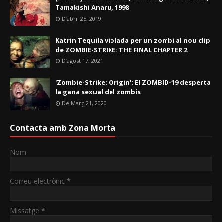
Tamakishi Anaru, 1998
D’abril 25, 2019
Katrin Tequila violada per un zombi al nou clip
de ZOMBIE-STRIKE: THE FINAL CHAPTER 2
D’agost 17, 2021
'Zombie-Strike: Origin': El ZOMBID-19 desperta
la gana sexual del zombis
De Març 21, 2020
Contacta amb Zona Morta
Nom
Correu electrònic
*
Missatge
*