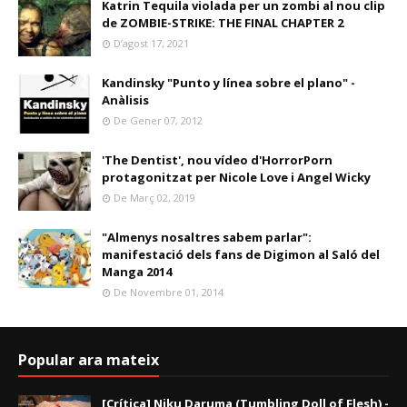
Katrin Tequila violada per un zombi al nou clip
de ZOMBIE-STRIKE: THE FINAL CHAPTER 2
D’agost 17, 2021
Kandinsky "Punto y línea sobre el plano" -
Anàlisis
De Gener 07, 2012
'The Dentist', nou vídeo d'HorrorPorn
protagonitzat per Nicole Love i Angel Wicky
De Març 02, 2019
"Almenys nosaltres sabem parlar":
manifestació dels fans de Digimon al Saló del
Manga 2014
De Novembre 01, 2014
Popular ara mateix
[Crítica] Niku Daruma (Tumbling Doll of Flesh) -