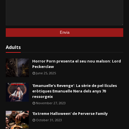
Adults
Horror Porn presenta el seu nou malson: Lord
Peckerclaw
June 25, 2025
'Emanuelle's Revenge': La sèrie de pel·lícules
eròtiques Emanuelle Nera dels anys 70
ressorgeix
November 27, 2023
'Extreme Halloween' de Perverse Family
October 31, 2023