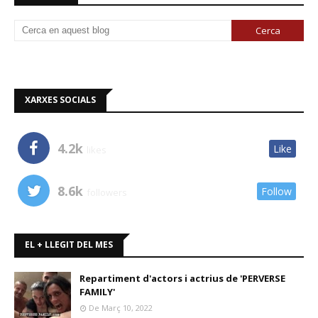
XARXES SOCIALS
4.2k
Like
likes
8.6k
Follow
followers
EL + LLEGIT DEL MES
Repartiment d'actors i actrius de 'PERVERSE
FAMILY'
De Març 10, 2022