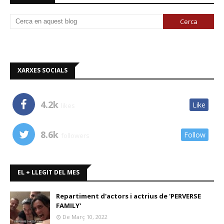
XARXES SOCIALS
4.2k
Like
likes
8.6k
Follow
followers
EL + LLEGIT DEL MES
Repartiment d'actors i actrius de 'PERVERSE
FAMILY'
De Març 10, 2022