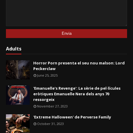
Adults
Horror Porn presenta el seu nou malson: Lord
Peckerclaw
June 25, 2025
'Emanuelle's Revenge': La sèrie de pel·lícules
eròtiques Emanuelle Nera dels anys 70
ressorgeix
November 27, 2023
'Extreme Halloween' de Perverse Family
October 31, 2023