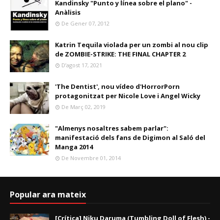
Kandinsky "Punto y línea sobre el plano" -
Anàlisis
De Gener 07, 2012
Katrin Tequila violada per un zombi al nou clip
de ZOMBIE-STRIKE: THE FINAL CHAPTER 2
D’agost 17, 2021
'The Dentist', nou vídeo d'HorrorPorn
protagonitzat per Nicole Love i Angel Wicky
De Març 02, 2019
"Almenys nosaltres sabem parlar":
manifestació dels fans de Digimon al Saló del
Manga 2014
De Novembre 01, 2014
Popular ara mateix
[Crítica] Niku Daruma (Tumbling Doll of Flesh) -