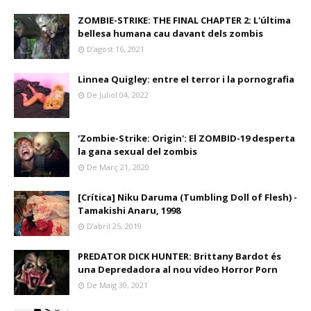
ZOMBIE-STRIKE: THE FINAL CHAPTER 2: L'última
bellesa humana cau davant dels zombis
D’agost 16, 2021
Linnea Quigley: entre el terror i la pornografia
De Juliol 04, 2022
'Zombie-Strike: Origin': El ZOMBID-19 desperta
la gana sexual del zombis
De Març 21, 2020
[Crítica] Niku Daruma (Tumbling Doll of Flesh) -
Tamakishi Anaru, 1998
D’abril 25, 2019
PREDATOR DICK HUNTER: Brittany Bardot és
una Depredadora al nou vídeo Horror Porn
De Maig 30, 2021