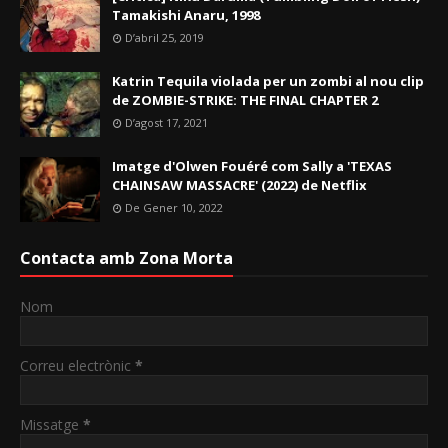
Tamakishi Anaru, 1998
D’abril 25, 2019
Katrin Tequila violada per un zombi al nou clip
de ZOMBIE-STRIKE: THE FINAL CHAPTER 2
D’agost 17, 2021
Imatge d'Olwen Fouéré com Sally a 'TEXAS
CHAINSAW MASSACRE' (2022) de Netflix
De Gener 10, 2022
Contacta amb Zona Morta
Nom
Correu electrònic
*
Missatge
*