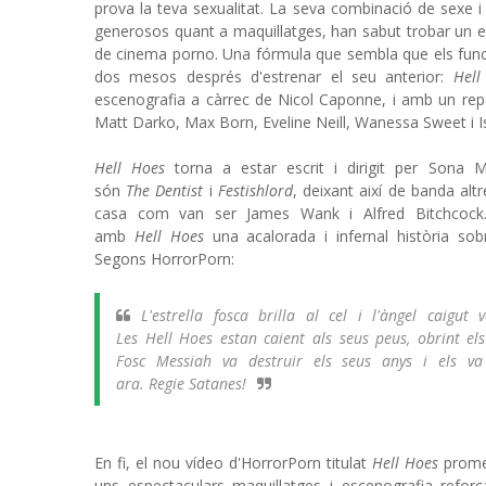
prova la teva sexualitat. La seva combinació de sexe 
generosos quant a maquillatges, han sabut trobar un esp
de cinema porno. Una fórmula que sembla que els funcio
dos mesos després d'estrenar el seu anterior:
Hell
escenografia a càrrec de Nicol Caponne, i amb un rep
Matt Darko, Max Born, Eveline Neill, Wanessa Sweet i I
Hell Hoes
torna a estar escrit i dirigit per Sona M
són
The Dentist
i
Festishlord
, deixant així de banda al
casa com van ser James Wank i Alfred Bitchcock. 
amb
Hell Hoes
una acalorada i infernal història so
Segons HorrorPorn:
L'estrella fosca brilla al cel i l'àngel caigu
Les Hell Hoes estan caient als seus peus, obrint els
Fosc Messiah va destruir els seus anys i els v
ara. Regie Satanes!
En fi, el nou vídeo d'HorrorPorn titulat
Hell Hoes
promet
uns espectaculars maquillatges i escenografia reforç