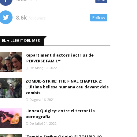
8.6k
Follow
followers
EL + LLEGIT DEL MES
Repartiment d'actors i actrius de
'PERVERSE FAMILY'
De Març 10, 2022
ZOMBIE-STRIKE: THE FINAL CHAPTER 2:
L'última bellesa humana cau davant dels
zombis
D’agost 16, 2021
Linnea Quigley: entre el terror i la
pornografia
De Juliol 04, 2022
'Zombie-Strike: Origin': El ZOMBID-19