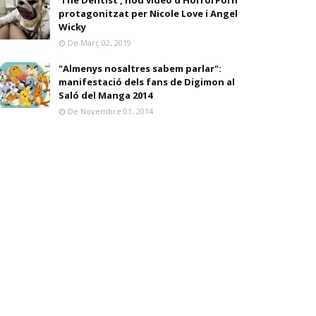
'The Dentist', nou vídeo d'HorrorPorn
protagonitzat per Nicole Love i Angel
Wicky
De Març 02, 2019
"Almenys nosaltres sabem parlar":
manifestació dels fans de Digimon al
Saló del Manga 2014
De Novembre 01, 2014