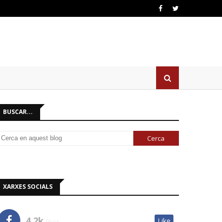
BUSCAR...
XARXES SOCIALS
4.2k
Like
likes