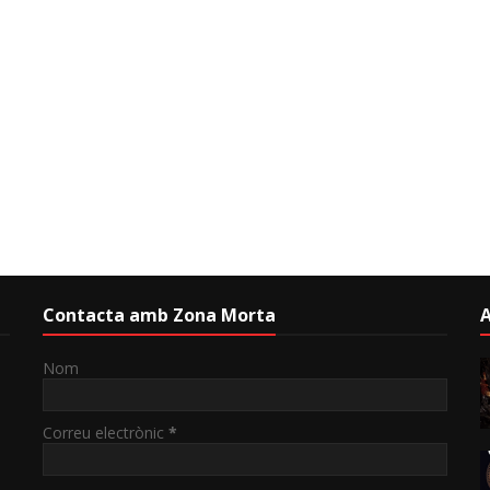
Contacta amb Zona Morta
A
Nom
Correu electrònic
*