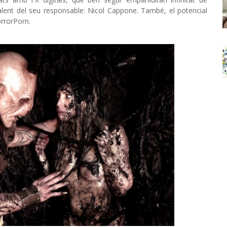
 talent del seu responsable: Nicol Cappone. També, el potencial
HorrorPorn.