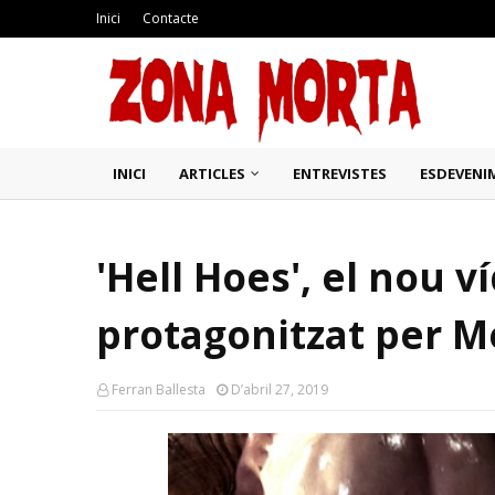
Inici
Contacte
INICI
ARTICLES
ENTREVISTES
ESDEVENI
'Hell Hoes', el nou 
protagonitzat per M
Ferran Ballesta
D’abril 27, 2019