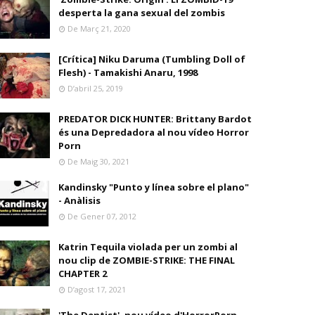
desperta la gana sexual del zombis
De Març 21, 2020
[Crítica] Niku Daruma (Tumbling Doll of
Flesh) - Tamakishi Anaru, 1998
D’abril 25, 2019
PREDATOR DICK HUNTER: Brittany Bardot
és una Depredadora al nou vídeo Horror
Porn
De Maig 30, 2021
Kandinsky "Punto y línea sobre el plano"
- Anàlisis
De Gener 07, 2012
Katrin Tequila violada per un zombi al
nou clip de ZOMBIE-STRIKE: THE FINAL
CHAPTER 2
D’agost 17, 2021