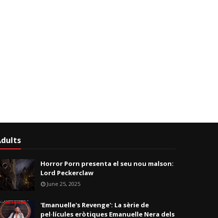
dults
Horror Porn presenta el seu nou malson:
Lord Peckerclaw
June 25, 2025
'Emanuelle's Revenge': La sèrie de
pel·lícules eròtiques Emanuelle Nera dels