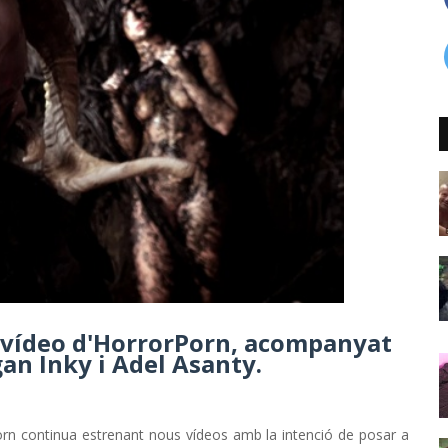
 vídeo d'HorrorPorn, acompanyat
gan Inky i Adel Asanty.
rn continua estrenant nous vídeos amb la intenció de posar a