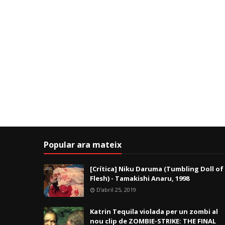
Popular ara mateix
[Crítica] Niku Daruma (Tumbling Doll of
Flesh) - Tamakishi Anaru, 1998
D’abril 25, 2019
Katrin Tequila violada per un zombi al
nou clip de ZOMBIE-STRIKE: THE FINAL