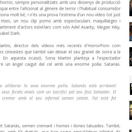
i horror, sempre personalitzats amb uns dissenys de producció
ai entre l'aficionat al gènere de terror i l'habitual consumidor
na molt bé, i n'és una prova l'estrena d'un nou vídeo tot just
 Hoes
, un nou clip porno amb espectaculars maquillatges i
artiment d'actors estel·lars com són Adel Asanty, Megan Inky,
sabel Dark.
artini, director dels vídeos més recents d'HorrorPorn com
tres cineastes que també van deixar el seu granet de sorra a la
En aquesta ocasió, Sona Martini planteja a l'espectador
bre un àngel caigut del cel amb una enorme polla: Satanàs.
t va alliberar la seva enorme polla. Satanàs està arribant!
 seus forats anals com un sacrifici pel seu fosc Salvador. El
a cremar amb el seu infernal semen calent. Tot està fet
 Satanàs, semen cremant i homes i dones tatuades. També,
ats amb FX digitals, que ben segur empal·lidiran infinitat de