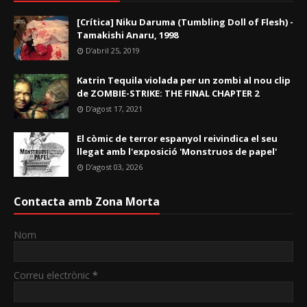
[Crítica] Niku Daruma (Tumbling Doll of Flesh) -
Tamakishi Anaru, 1998
D’abril 25, 2019
Katrin Tequila violada per un zombi al nou clip
de ZOMBIE-STRIKE: THE FINAL CHAPTER 2
D’agost 17, 2021
El còmic de terror espanyol reivindica el seu
llegat amb l'exposició 'Monstruos de papel'
D’agost 03, 2026
Contacta amb Zona Morta
Nom
Correu electrònic
*