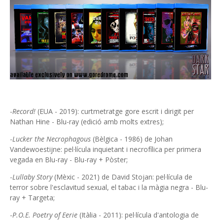
-
Record!
(EUA - 2019): curtmetratge gore escrit i dirigit per
Nathan Hine - Blu-ray (edició amb molts extres);
-
Lucker the Necrophagous
(Bèlgica - 1986) de Johan
Vandewoestijne: pel·lícula inquietant i necrofílica per primera
vegada en Blu-ray - Blu-ray + Pòster;
-
Lullaby Story
(Mèxic - 2021) de David Stojan: pel·lícula de
terror sobre l'esclavitud sexual, el tabac i la màgia negra - Blu-
ray + Targeta;
-
P.O.E. Poetry of Eerie
(Itàlia - 2011): pel·lícula d'antologia de