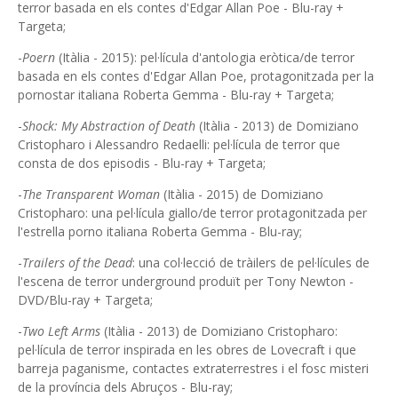
terror basada en els contes d'Edgar Allan Poe - Blu-ray +
Targeta;
-
Poern
(Itàlia - 2015): pel·lícula d'antologia eròtica/de terror
basada en els contes d'Edgar Allan Poe, protagonitzada per la
pornostar italiana Roberta Gemma - Blu-ray + Targeta;
-
Shock: My Abstraction of Death
(Itàlia - 2013) de Domiziano
Cristopharo i Alessandro Redaelli: pel·lícula de terror que
consta de dos episodis - Blu-ray + Targeta;
-
The Transparent Woman
(Itàlia - 2015) de Domiziano
Cristopharo: una pel·lícula giallo/de terror protagonitzada per
l'estrella porno italiana Roberta Gemma - Blu-ray;
-
Trailers of the Dead
: una col·lecció de tràilers de pel·lícules de
l'escena de terror underground produït per Tony Newton -
DVD/Blu-ray + Targeta;
-
Two Left Arms
(Itàlia - 2013) de Domiziano Cristopharo:
pel·lícula de terror inspirada en les obres de Lovecraft i que
barreja paganisme, contactes extraterrestres i el fosc misteri
de la província dels Abruços - Blu-ray;