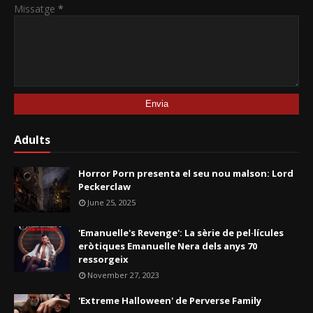
Missatge
*
Adults
Horror Porn presenta el seu nou malson: Lord
Peckerclaw
June 25, 2025
'Emanuelle's Revenge': La sèrie de pel·lícules
eròtiques Emanuelle Nera dels anys 70
ressorgeix
November 27, 2023
'Extreme Halloween' de Perverse Family