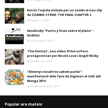
Katrin Tequila violada per un zombi al nou clip
de ZOMBIE-STRIKE: THE FINAL CHAPTER 2
D’agost 17, 2021
Kandinsky "Punto y línea sobre el plano" -
Anàlisis
De Gener 07, 2012
'The Dentist', nou vídeo d'HorrorPorn
protagonitzat per Nicole Love i Angel Wicky
De Març 02, 2019
"Almenys nosaltres sabem parlar":
manifestació dels fans de Digimon al Saló del
Manga 2014
De Novembre 01, 2014
Popular ara mateix