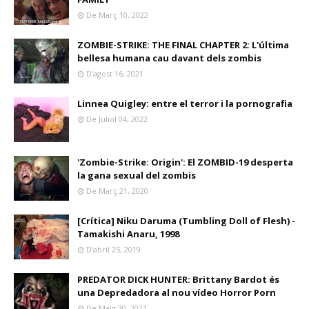
De Març 10, 2022
ZOMBIE-STRIKE: THE FINAL CHAPTER 2: L'última
bellesa humana cau davant dels zombis
D’agost 16, 2021
Linnea Quigley: entre el terror i la pornografia
De Juliol 04, 2022
'Zombie-Strike: Origin': El ZOMBID-19 desperta
la gana sexual del zombis
De Març 21, 2020
[Crítica] Niku Daruma (Tumbling Doll of Flesh) -
Tamakishi Anaru, 1998
D’abril 25, 2019
PREDATOR DICK HUNTER: Brittany Bardot és
una Depredadora al nou vídeo Horror Porn
De Maig 30, 2021