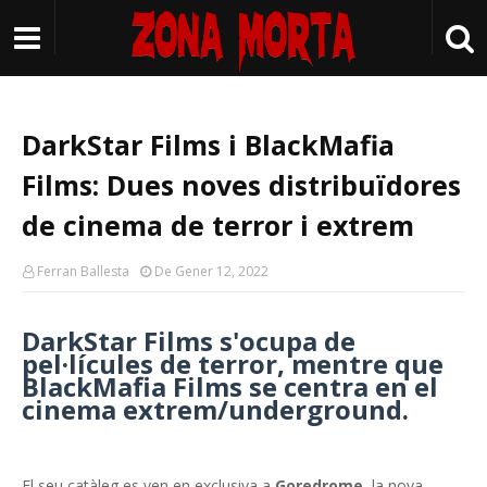
DarkStar Films i BlackMafia
Films: Dues noves distribuïdores
de cinema de terror i extrem
Ferran Ballesta
De Gener 12, 2022
DarkStar Films s'ocupa de
pel·lícules de terror, mentre que
BlackMafia Films se centra en el
cinema extrem/underground
.
El seu catàleg es ven en exclusiva a
Goredrome
, la nova