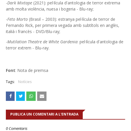
-
Dark Mixtape
(2021): pel·lícula d'antologia de terror extrema
amb molta violència, nuesa i bogeria - Blu-ray;
-
Feto Morto
(Brasil – 2003): estranya pel·lícula de terror de
Fernando Rick, per primera vegada amb subtítols en anglès,
italià i francès - DVD/Blu-ray;
-
Mutilation Theatre de White Gardenia
: pel·lícula d'antologia de
terror extrem - Blu-ray.
Font
: Nota de premsa
Tags:
Notícies
PUBLICA UN COMENTARI A L'ENTRADA
0 Comentaris