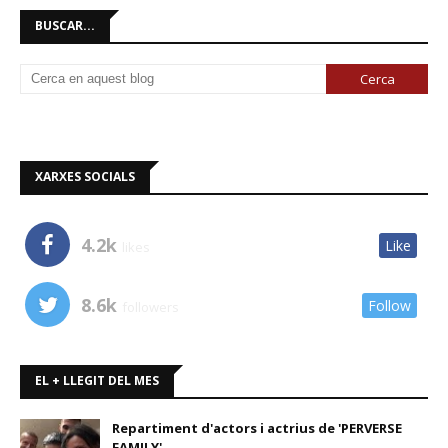
BUSCAR...
XARXES SOCIALS
4.2k
Like
likes
8.6k
Follow
followers
EL + LLEGIT DEL MES
Repartiment d'actors i actrius de 'PERVERSE
FAMILY'