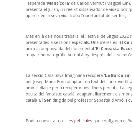
l'esperada '
Mantícora
' de Carlos Vermut (Magical Girl),
presenta el Julián, un reeixit dissenyador de videojocs
apareix en la seva vida troba l'oportunitat de ser feliç.
Més enllà dels nous treballs, el Festival de Sitges 2022
presentades a sessions especials. Una d'elles és '
El Cel
anirà acompanyada del documental '
El Cineasta Esco
mapa cinematogràfic Antoni Aloy després del seu exitós
La secció Catalunya Imaginària recupera '
La Barca sin
per Josep Maria Forn adaptant un text del controvertit 
amb el diable per a recuperar uns diners perduts. La se
oculta del fantàstic català, adaptant lliurement els mons
català '
El Ser
' dirigida pel professor Sebastià d'Arbó, i
Podeu consulta totes les
pel·lícules
que configuren el
li