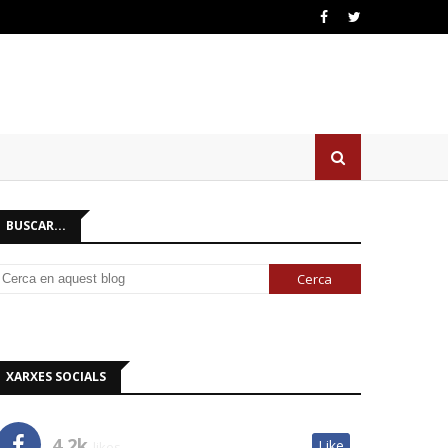
BUSCAR...
XARXES SOCIALS
4.2k
Like
likes