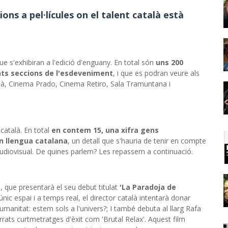
ons a pel·lícules on el talent català està
s que s'exhibiran a l'edició d'enguany. En total són
uns 200
nts seccions de l'esdeveniment
, i que es podran veure als
lià, Cinema Prado, Cinema Retiro, Sala Tramuntana i
català. En total
en contem 15, una xifra gens
n llengua catalana
, un detall que s'hauria de tenir en compte
audiovisual. De quines parlem? Les repassem a continuació.
, que presentarà el seu debut titulat
'La Paradoja de
nic espai i a temps real, el director català intentarà donar
umanitat: estem sols a l'univers?; I també debuta al llarg Rafa
rats curtmetratges d'èxit com 'Brutal Relax'. Aquest film