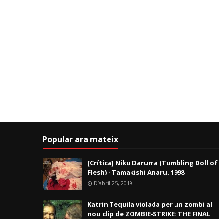
Popular ara mateix
[Crítica] Niku Daruma (Tumbling Doll of
Flesh) - Tamakishi Anaru, 1998
D’abril 25, 2019
Katrin Tequila violada per un zombi al
nou clip de ZOMBIE-STRIKE: THE FINAL