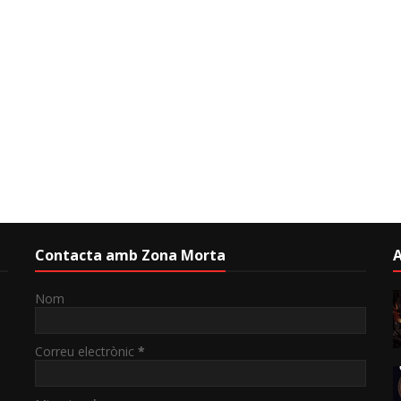
Contacta amb Zona Morta
A
Nom
Correu electrònic
*