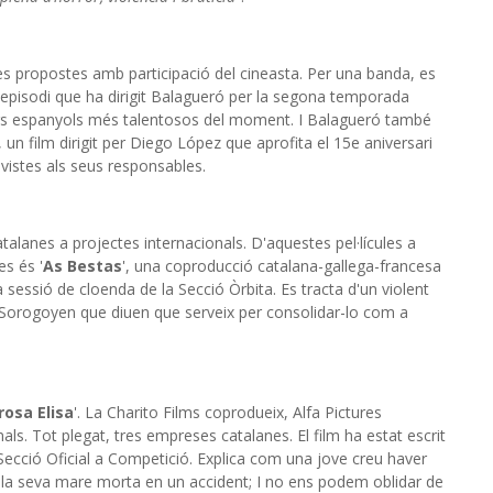
s propostes amb participació del cineasta. Per una banda, es
 l'episodi que ha dirigit Balagueró per la segona temporada
tors espanyols més talentosos del moment. I Balagueró també
', un film dirigit per Diego López que aprofita el 15e aniversari
revistes als seus responsables.
alanes a projectes internacionals. D'aquestes pel·lícules a
es és '
As Bestas
', una coproducció catalana-gallega-francesa
a sessió de cloenda de la Secció Òrbita. Es tracta d'un violent
go Sorogoyen que diuen que serveix per consolidar-lo com a
osa Elisa
'. La Charito Films coprodueix, Alfa Pictures
nals. Tot plegat, tres empreses catalanes. El film ha estat escrit
a Secció Oficial a Competició. Explica com una jove creu haver
e la seva mare morta en un accident; I no ens podem oblidar de