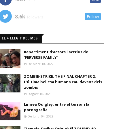
8.6k
Follow
followers
EL + LLEGIT DEL MES
Repartiment d'actors i actrius de
'PERVERSE FAMILY'
De Març 10, 2022
ZOMBIE-STRIKE: THE FINAL CHAPTER 2:
L'última bellesa humana cau davant dels
zombis
D’agost 16, 2021
Linnea Quigley: entre el terror i la
pornografia
De Juliol 04, 2022
'Zombie-Strike: Origin': El ZOMBID-19