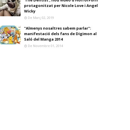
'The Dentist', nou vídeo d'HorrorPorn
protagonitzat per Nicole Love i Angel
Wicky
De Març 02, 2019
"Almenys nosaltres sabem parlar":
manifestació dels fans de Digimon al
Saló del Manga 2014
De Novembre 01, 2014