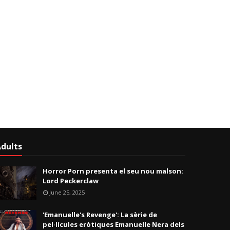
dults
Horror Porn presenta el seu nou malson:
Lord Peckerclaw
June 25, 2025
'Emanuelle's Revenge': La sèrie de
pel·lícules eròtiques Emanuelle Nera dels