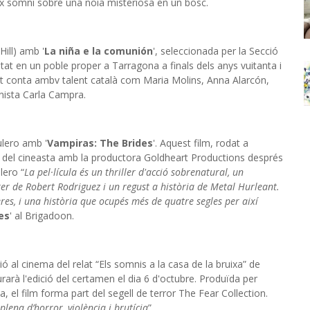
ix somni sobre una noia misteriosa en un bosc.
Hill) amb '
La niña e la comunión
', seleccionada per la Secció
tat en un poble proper a Tarragona a finals dels anys vuitanta i
ent conta ambv talent català com Maria Molins, Anna Alarcón,
onista Carla Campra.
ulero amb '
Vampiras: The Brides
'. Aquest film, rodat a
ó del cineasta amb la productora Goldheart Productions després
lero “
La pel·lícula és un thriller d'acció sobrenatural, un
er de Robert Rodriguez i un regust a història de Metal Hurleant.
es, i una història que ocupés més de quatre segles per així
es
' al Brigadoon.
ó al cinema del relat “
Els somnis a la casa de la bruixa” de
gurarà l'edició del certamen el dia 6 d'octubre. Produïda per
, el film forma part del segell de terror The Fear Collection.
plena d’horror, violència i brutícia
”.