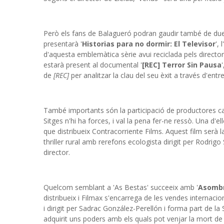
Però els fans de Balagueró podran gaudir també de due
presentarà '
Historias para no dormir: El Televisor
',
d'aquesta emblemàtica sèrie avui reciclada pels direc
estarà present al documental '
[REC] Terror Sin Pausa
de
[REC]
per analitzar la clau del seu èxit a través d'ent
També importants són la participació de productores cat
Sitges n'hi ha forces, i val la pena fer-ne ressò. Una d'ell
que distribueix Contracorriente Films. Aquest film serà l
thriller rural amb rerefons ecologista dirigit per Rodri
director.
Quelcom semblant a 'As Bestas' succeeix amb '
Asombr
distribueix i Filmax s'encarrega de les vendes internacio
i dirigit per Sadrac González-Perellón i forma part de l
adquirit uns poders amb els quals pot venjar la mort d