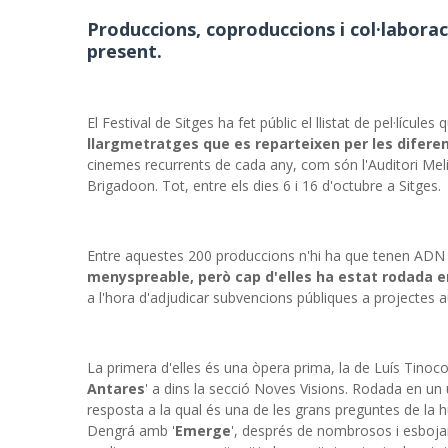
Produccions, coproduccions i col·laboraci
present.
El Festival de Sitges ha fet públic el llistat de pel·lícule
llargmetratges que es reparteixen per les difere
cinemes recurrents de cada any, com són l'Auditori Me
Brigadoon. Tot, entre els dies 6 i 16 d'octubre a Sitges.
Entre aquestes 200 produccions n'hi ha que tenen ADN 
menyspreable, però cap d'elles ha estat rodada e
a l'hora d'adjudicar subvencions públiques a projectes 
La primera d'elles és una òpera prima, la de Luís Tinoco
Antares
' a dins la secció Noves Visions. Rodada en un ú
resposta a la qual és una de les grans preguntes de la h
Dengrá amb '
Emerge
', després de nombrosos i esbojar