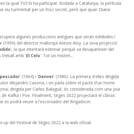
 en la qual TV3 hi ha participat. Rodada a Catalunya, la pel·lícula
 que viu turmentat per un fosc secret, però que quan Diana
 recupera algunes produccions antigues que seran exhibides i
o
' (1999) del director mallorquí Antoni Aloy. La seva projecció
ndido
', la que intentarà esbrinar perquè va desaparèixer del
 treball amb '
El Celo
'. Tot un misteri...
 pescador
' (1964) i '
Denver
' (1980). La primera d'elles dirigida
autor Alejandro Casona, i on parla sobre el pacte d'un home
gona, dirigida per Carles Balagué, és considerada com una joia
 de Kafka i Poe. Finalment, Sitges 2022 projectarà el clàssic
 que es podrà veure a l'escorxador del Brigadoon.
ne-up
del Festival de Sitges 2022 a la web oficial.