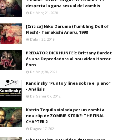
desperta la gana sexual del zombis
De Març 21, 2020
[Crítica] Niku Daruma (Tumbling Doll of
Flesh) - Tamakishi Anaru, 1998
D’abril 25, 2019
PREDATOR DICK HUNTER: Brittany Bardot
és una Depredadora al nou vídeo Horror
Porn
De Maig 30, 2021
Kandinsky "Punto y línea sobre el plano"
- Anàlisis
De Gener 07, 2012
Katrin Tequila violada per un zombi al
nou clip de ZOMBIE-STRIKE: THE FINAL
CHAPTER 2
D’agost 17, 2021