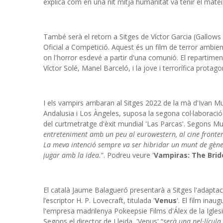
explica com en una nit mitja humanitat va tenir el mate
També serà el retorn a Sitges de Víctor Garcia (Gallows 
Oficial a Competició. Aquest és un film de terror ambien
on l'horror esdevé a partir d'una comunió. El repartim
Víctor Solé, Manel Barceló, i la jove i terrorífica protag
I els vampirs arribaran al Sitges 2022 de la mà d'Ivan M
Andalusia i Los Àngeles, suposa la segona col·laboraci
del curtmetratge d'èxit mundial 'Las Parcas'. Segons Mu
entreteniment amb un peu al eurowestern, al cine fronter
La meva intenció sempre va ser hibridar un munt de gèner
jugar amb la idea.
”. Podreu veure '
Vampiras: The Brid
El català Jaume Balagueró presentarà a Sitges l'adaptaci
l’escriptor H. P. Lovecraft, titulada '
Venus
'. El film inau
l'empresa madrilenya Pokeepsie Films d'Álex de la Iglesia
Segons el director de Lleida, 'Venus' “
serà una pel·lícula 