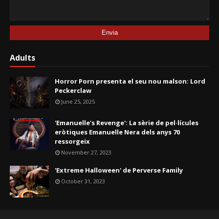
Adults
Horror Porn presenta el seu nou malson: Lord
Peckerclaw
June 25, 2025
'Emanuelle's Revenge': La sèrie de pel·lícules
eròtiques Emanuelle Nera dels anys 70
ressorgeix
November 27, 2023
'Extreme Halloween' de Perverse Family
October 31, 2023