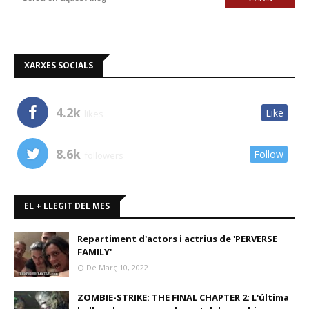
XARXES SOCIALS
4.2k
Like
likes
8.6k
Follow
followers
EL + LLEGIT DEL MES
Repartiment d'actors i actrius de 'PERVERSE
FAMILY'
De Març 10, 2022
ZOMBIE-STRIKE: THE FINAL CHAPTER 2: L'última