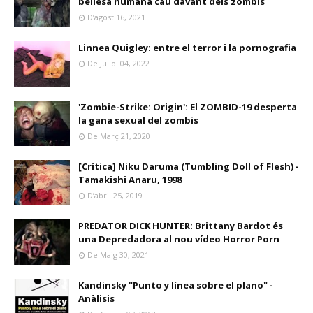
bellesa humana cau davant dels zombis
D’agost 16, 2021
Linnea Quigley: entre el terror i la pornografia
De Juliol 04, 2022
'Zombie-Strike: Origin': El ZOMBID-19 desperta
la gana sexual del zombis
De Març 21, 2020
[Crítica] Niku Daruma (Tumbling Doll of Flesh) -
Tamakishi Anaru, 1998
D’abril 25, 2019
PREDATOR DICK HUNTER: Brittany Bardot és
una Depredadora al nou vídeo Horror Porn
De Maig 30, 2021
Kandinsky "Punto y línea sobre el plano" -
Anàlisis