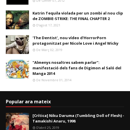
De Gener 07, 2012
Katrin Tequila violada per un zombi al nou clip
de ZOMBIE-STRIKE: THE FINAL CHAPTER 2
D’agost 17, 2021
'The Dentist', nou vídeo d'HorrorPorn
protagonitzat per Nicole Love i Angel Wicky
De Març 02, 2019
"Almenys nosaltres sabem parlar":
manifestació dels fans de Digimon al Saló del
Manga 2014
De Novembre 01, 2014
Popular ara mateix
[Crítica] Niku Daruma (Tumbling Doll of Flesh) -
Tamakishi Anaru, 1998
D’abril 25, 2019