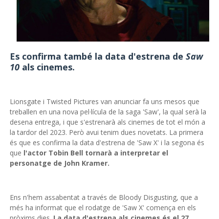
Es confirma també la data d'estrena de
Saw
10
als cinemes.
Lionsgate i Twisted Pictures van anunciar fa uns mesos que
treballen en una nova pel·lícula de la saga 'Saw', la qual serà la
desena entrega, i que s'estrenarà als cinemes de tot el món a
la tardor del 2023. Però avui tenim dues novetats. La primera
és que es confirma la data d'estrena de 'Saw X' i la segona és
que
l'actor Tobin Bell tornarà a interpretar el
personatge de John Kramer.
Ens n'hem assabentat a través de Bloody Disgusting, que a
més ha informat que el rodatge de 'Saw X' comença en els
pròxims dies.
La data d'estrena als cinemes és el 27