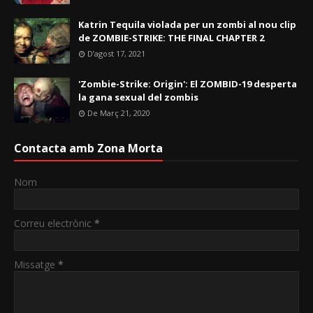
Katrin Tequila violada per un zombi al nou clip
de ZOMBIE-STRIKE: THE FINAL CHAPTER 2
D’agost 17, 2021
'Zombie-Strike: Origin': El ZOMBID-19 desperta
la gana sexual del zombis
De Març 21, 2020
Contacta amb Zona Morta
Nom
Correu electrònic
*
Missatge
*