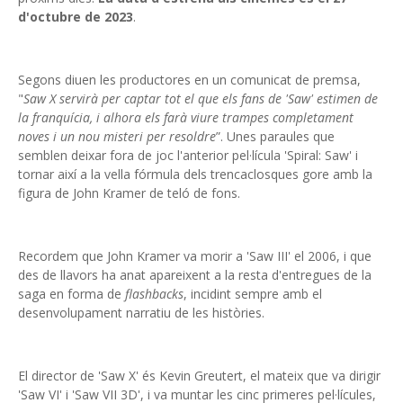
d'octubre de 2023
.
Segons diuen les productores en un comunicat de premsa,
"
Saw X servirà per captar tot el que els fans de 'Saw' estimen de
la franquícia, i
alhora els farà viure trampes completament
noves i un nou misteri per resoldre
”. Unes paraules que
semblen deixar fora de joc l'anterior pel·lícula 'Spiral: Saw' i
tornar així a la vella fórmula dels trencaclosques gore amb la
figura de John Kramer de teló de fons.
Recordem que John Kramer va morir a 'Saw III' el 2006, i que
des de llavors ha anat apareixent a la resta d'entregues de la
saga en forma de
flashbacks
, incidint sempre amb el
desenvolupament narratiu de les històries.
El director de 'Saw X' és Kevin Greutert, el mateix que va dirigir
'Saw VI' i 'Saw VII 3D', i va muntar les cinc primeres pel·lícules,