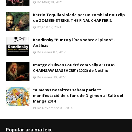
De Maig 30, 2021
Katrin Tequila violada per un zombi al nou clip
de ZOMBIE-STRIKE: THE FINAL CHAPTER 2
D’agost 17, 2021
Kandinsky "Punto y línea sobre el plano" -
Anàlisis
De Gener 07, 2012
Imatge d'Olwen Fouéré com Sally a 'TEXAS
CHAINSAW MASSACRE' (2022) de Netflix
De Gener 10, 2022
"Almenys nosaltres sabem parlar":
manifestació dels fans de Digimon al Saló del
Manga 2014
De Novembre 01, 2014
Popular ara mateix