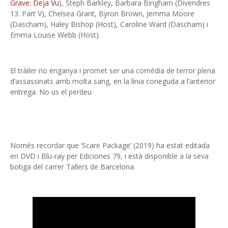
Grave: Deja Vu
), Steph Barkley, Barbara Bingham (Divendres
13: Part V), Chelsea Grant, Byron Brown, Jemma Moore
(Dascham), Haley Bishop (Host), Caroline Ward (Dascham) i
Emma Louise Webb (Host).
El tràiler no enganya i promet ser una comèdia de terror plena
d’assassinats amb molta sang, en la línia coneguda a l’anterior
entrega. No us el perdeu
Només recordar que ‘Scare Package’ (2019) ha estat editada
en DVD i Blu-ray per Ediciones 79, i està disponible a la seva
botiga del carrer Tallers de Barcelona.