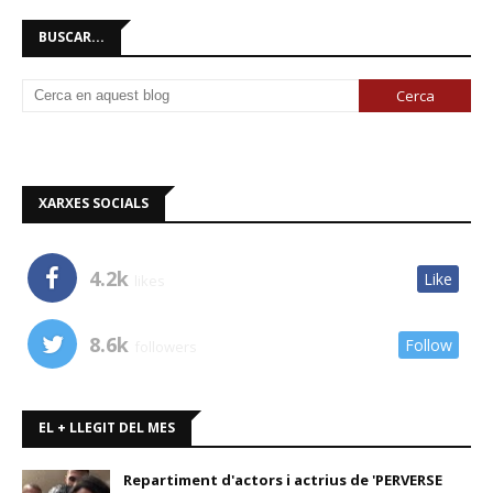
BUSCAR...
XARXES SOCIALS
4.2k
Like
likes
8.6k
Follow
followers
EL + LLEGIT DEL MES
Repartiment d'actors i actrius de 'PERVERSE