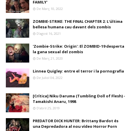
FAMILY'
De Març 10, 2022
ZOMBIE-STRIKE: THE FINAL CHAPTER 2: L'última
bellesa humana cau davant dels zombis
D’agost 16, 2021
'Zombie-Strike: Origin': El ZOMBID-19 desperta
la gana sexual del zombis
De Març 21, 2020
Linnea Quigley: entre el terror i la pornografia
De Juliol 04, 2022
[Crítica] Niku Daruma (Tumbling Doll of Flesh) -
Tamakishi Anaru, 1998
D’abril 25, 2019
PREDATOR DICK HUNTER: Brittany Bardot és
una Depredadora al nou vídeo Horror Porn