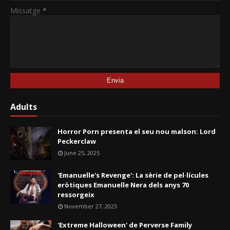
Missatge
*
Adults
Horror Porn presenta el seu nou malson: Lord
Peckerclaw
June 25, 2025
'Emanuelle's Revenge': La sèrie de pel·lícules
eròtiques Emanuelle Nera dels anys 70
ressorgeix
November 27, 2023
'Extreme Halloween' de Perverse Family