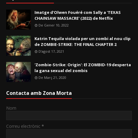
Imatge d'Olwen Fouéré com Sally a 'TEXAS
CHAINSAW MASSACRE' (2022) de Netflix
De Gener 10, 2022
Katrin Tequila violada per un zombi al nou clip
de ZOMBIE-STRIKE: THE FINAL CHAPTER 2
D’agost 17, 2021
'Zombie-Strike: Origin': El ZOMBID-19 desperta
la gana sexual del zombis
De Març 21, 2020
Contacta amb Zona Morta
Nom
Correu electrònic
*