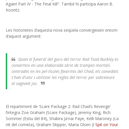
Again! Part IV - The Final Kill". També hi participa Aaron B.
Koontz.
Les historietes d’aquesta nova seqüela convergeixen entorn
d’aquest argument:
Quan el funeral del guru del terror Rad Txad Buckley es
converteix en una elaborada sèrie de trampes mortals
centrades en les pel·lícules favorites del Chad, els convidats
s'han d'unir i utilitzar les regles del terror per sobreviure
al sagnant joc.
El repartiment de ‘Scare Package 2: Rad Chad’s Revenge’
l’integra Zoe Graham (Scare Package), Jeremy King, Rich
Sommer (Estiu del 84), Shakira Ja'nai Paye, Kelli Maroney (La
nit del cometa), Graham Skipper, Maria Olsen (
I Spit on Your