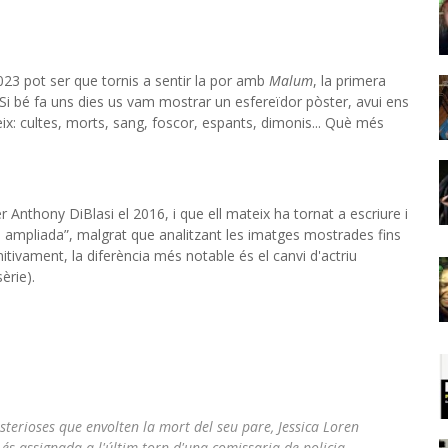
23 pot ser que tornis a sentir la por amb
Malum
, la primera
Si bé fa uns dies us vam mostrar un esfereïdor pòster, avui ens
eix: cultes, morts, sang, foscor, espants, dimonis... Què més
er Anthony DiBlasi el 2016, i que ell mateix ha tornat a escriure i
a i ampliada”, malgrat que analitzant les imatges mostrades fins
nitivament, la diferència més notable és el canvi d'actriu
èrie).
sterioses que envolten la mort del seu pare, Jessica Loren
 és assignada a l'últim torn d'una comissaria de policia