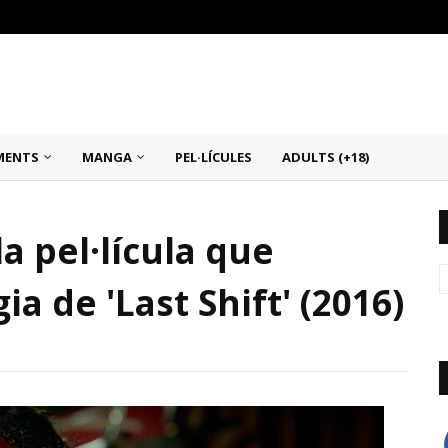
MENTS
MANGA
PEL·LÍCULES
ADULTS (+18)
a pel·lícula que
a de 'Last Shift' (2016)