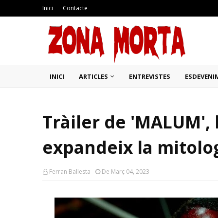
Inici
Contacte
INICI
ARTICLES
ENTREVISTES
ESDEVENI
Tràiler de 'MALUM', l
expandeix la mitologi
Ferran Ballesta
De Març 04, 2023