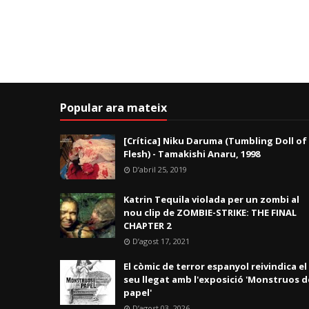
Popular ara mateix
[Crítica] Niku Daruma (Tumbling Doll of
Flesh) - Tamakishi Anaru, 1998
D’abril 25, 2019
Katrin Tequila violada per un zombi al
nou clip de ZOMBIE-STRIKE: THE FINAL
CHAPTER 2
D’agost 17, 2021
El còmic de terror espanyol reivindica el
seu llegat amb l'exposició 'Monstruos d
papel'
D’agost 03, 2026