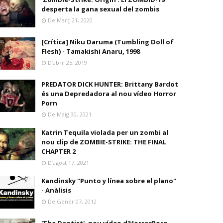
desperta la gana sexual del zombis
De Març 21, 2020
[Crítica] Niku Daruma (Tumbling Doll of
Flesh) - Tamakishi Anaru, 1998
D’abril 25, 2019
PREDATOR DICK HUNTER: Brittany Bardot
és una Depredadora al nou vídeo Horror
Porn
De Maig 30, 2021
Katrin Tequila violada per un zombi al
nou clip de ZOMBIE-STRIKE: THE FINAL
CHAPTER 2
D’agost 17, 2021
Kandinsky "Punto y línea sobre el plano"
- Anàlisis
De Gener 07, 2012