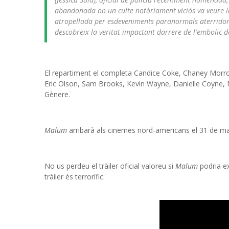
abandonada on un culte notòriament viciós va veure la 
atropellada per esdeveniments paranormals aterridors 
descobreix la veritat impactant darrere de l'embolic d
El repartiment el completa Candice Coke, Chaney Morr
Eric Olson, Sam Brooks, Kevin Wayne, Danielle Coyne, N
Gènere.
Malum
arribarà als cinemes nord-americans el 31 de ma
No us perdeu el tràiler oficial valoreu si
Malum
podria e
tràiler és terrorífic: