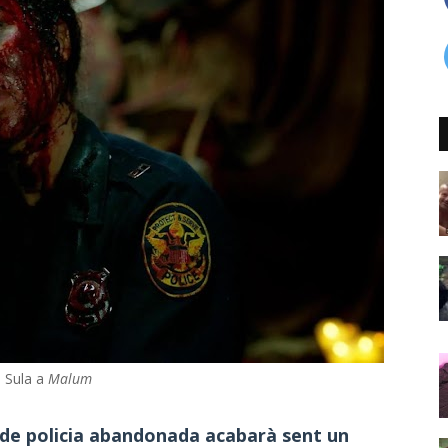
a Sula a
Malum
a de policia abandonada acabarà sent un