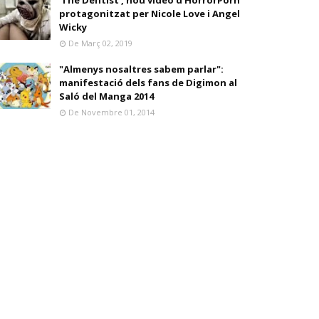
'The Dentist', nou vídeo d'HorrorPorn
protagonitzat per Nicole Love i Angel
Wicky
De Març 02, 2019
"Almenys nosaltres sabem parlar":
manifestació dels fans de Digimon al
Saló del Manga 2014
De Novembre 01, 2014