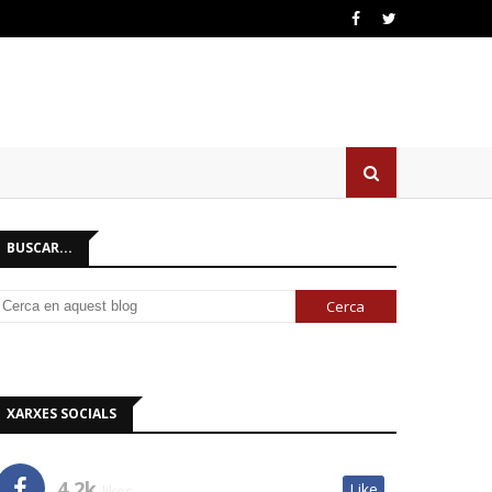
BUSCAR...
XARXES SOCIALS
4.2k
Like
likes