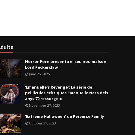
dults
Horror Porn presenta el seu nou malson:
Lord Peckerclaw
June 25, 2025
'Emanuelle's Revenge': La sèrie de
pel·lícules eròtiques Emanuelle Nera dels
anys 70 ressorgeix
November 27, 2023
'Extreme Halloween' de Perverse Family
October 31, 2023