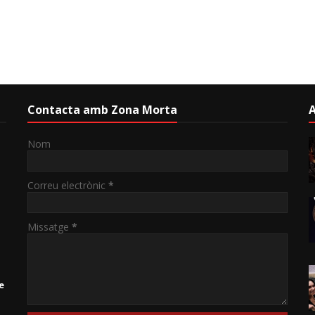
Contacta amb Zona Morta
A
Nom
Correu electrònic
*
Missatge
*
e