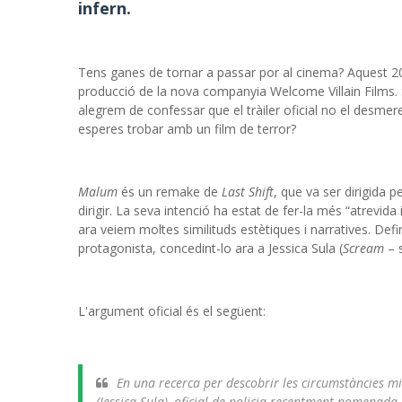
infern.
Tens ganes de tornar a passar por al cinema? Aquest 20
producció de la nova companyia Welcome Villain Films. 
alegrem de confessar que el tràiler oficial no el desmer
esperes trobar amb un film de terror?
Malum
és un remake de
Last Shift
, que va ser dirigida p
dirigir. La seva intenció ha estat de fer-la més “atrevid
ara veiem moltes similituds estètiques i narratives. Defi
protagonista, concedint-lo ara a Jessica Sula (
Scream
– s
L'argument oficial és el següent:
En una recerca per descobrir les circumstàncies mi
(Jessica Sula), oficial de policia recentment nomenada,