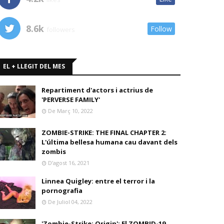
8.6k
Follow
followers
EL + LLEGIT DEL MES
Repartiment d'actors i actrius de
'PERVERSE FAMILY'
De Març 10, 2022
ZOMBIE-STRIKE: THE FINAL CHAPTER 2:
L'última bellesa humana cau davant dels
zombis
D’agost 16, 2021
Linnea Quigley: entre el terror i la
pornografia
De Juliol 04, 2022
'Zombie-Strike: Origin': El ZOMBID-19