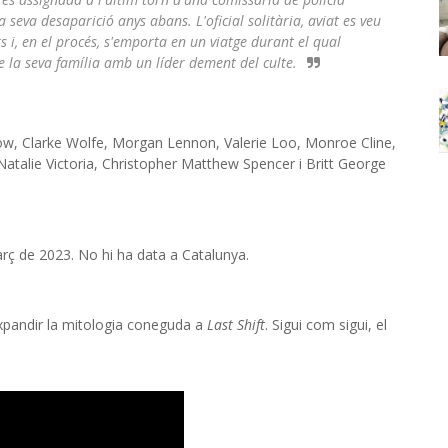
seva desaparició anys abans. L'oficial solitària, aviat es veu
i, en el procés, s'emporta en un viatge durant el qual
e la seva família amb un líder dement del culte.
ow, Clarke Wolfe, Morgan Lennon, Valerie Loo, Monroe Cline,
atalie Victoria, Christopher Matthew Spencer i Britt George
rç de 2023. No hi ha data a Catalunya.
xpandir la mitologia coneguda a
Last Shift
. Sigui com sigui, el