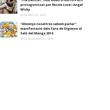
'The Dentist', nou vídeo d'HorrorPorn
protagonitzat per Nicole Love i Angel
Wicky
De Març 02, 2019
"Almenys nosaltres sabem parlar":
manifestació dels fans de Digimon al
Saló del Manga 2014
De Novembre 01, 2014