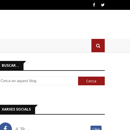
BUSCAR...
XARXES SOCIALS
4.2k
Like
likes