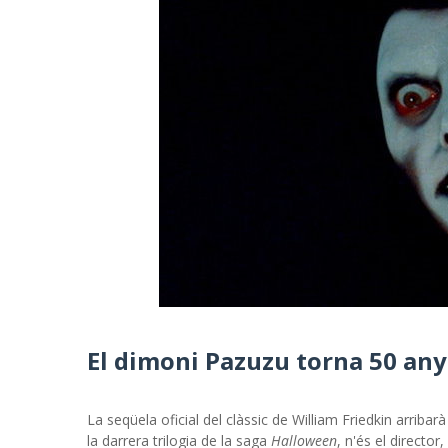
El dimoni Pazuzu torna 50 any
La seqüela oficial del clàssic de William Friedkin arrib
la darrera trilogia de la saga
Halloween
, n'és el directo