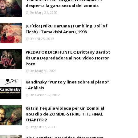
desperta la gana sexual del zombis
De Març 21, 2020
[Crítica] Niku Daruma (Tumbling Doll of
Flesh) - Tamakishi Anaru, 1998
D’abril 25, 2019
PREDATOR DICK HUNTER: Brittany Bardot
és una Depredadora al nou vídeo Horror
Porn
De Maig 30, 2021
Kandinsky "Punto y línea sobre el plano"
- Anàlisis
De Gener 07, 2012
Katrin Tequila violada per un zombi al
nou clip de ZOMBIE-STRIKE: THE FINAL
CHAPTER 2
D’agost 17, 2021