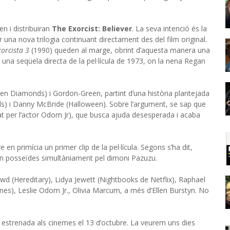
n i distribuiran
The Exorcist: Believer
. La seva intenció és la
fer una nova trilogia continuant directament des del film original.
xorcista 3
(1990) queden al marge, obrint d’aquesta manera una
 una seqüela directa de la pel·lícula de 1973, on la nena Regan
roken Diamonds) i Gordon-Green, partint d’una història plantejada
s) i Danny McBride (Halloween). Sobre l’argument, se sap que
at per l’actor Odom Jr), que busca ajuda desesperada i acaba
en primícia un primer clip de la pel·lícula. Segons s’ha dit,
són posseïdes simultàniament pel dimoni Pazuzu.
wd (Hereditary), Lidya Jewett (Nightbooks de Netflix), Raphael
nes), Leslie Odom Jr., Olivia Marcum, a més d’Ellen Burstyn. No
rà estrenada als cinemes el 13 d’octubre. La veurem uns dies