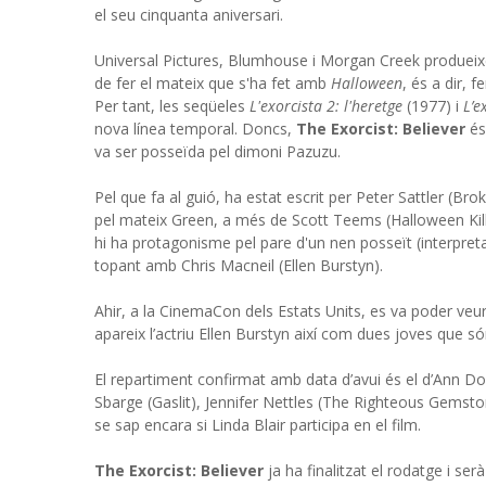
el seu cinquanta aniversari.
Universal Pictures, Blumhouse i Morgan Creek produeixe
de fer el mateix que s'ha fet amb
Halloween
, és a dir, 
Per tant, les seqüeles
L'exorcista 2: l'heretge
(1977) i
L’e
nova línea temporal. Doncs,
The Exorcist: Believer
és
va ser posseïda pel dimoni Pazuzu.
Pel que fa al guió, ha estat escrit per Peter Sattler (B
pel mateix Green, a més de Scott Teems (Halloween Kill
hi ha protagonisme pel pare d'un nen posseït (interpret
topant amb Chris Macneil (Ellen Burstyn).
Ahir, a la CinemaCon dels Estats Units, es va poder veure 
apareix l’actriu Ellen Burstyn així com dues joves que 
El repartiment confirmat amb data d’avui és el d’Ann Do
Sbarge (Gaslit), Jennifer Nettles (The Righteous Gemsto
se sap encara si Linda Blair participa en el film.
The Exorcist: Believer
ja ha finalitzat el rodatge i se