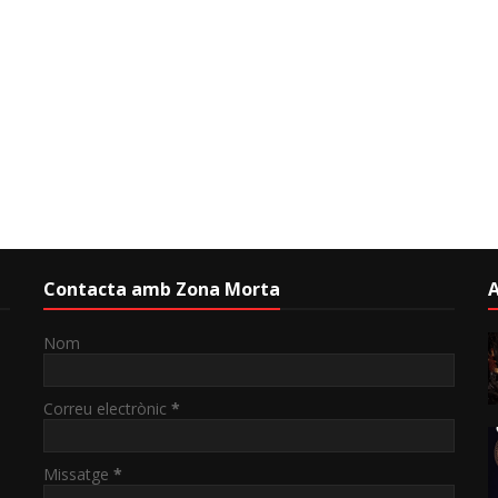
Contacta amb Zona Morta
A
Nom
Correu electrònic
*
Missatge
*