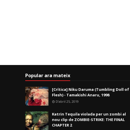
Popular ara mateix
[Crítica] Niku Daruma (Tumbling Doll of
Flesh) - Tamakishi Anaru, 1998
D’abril 25, 2019
Katrin Tequila violada per un zombi al
nou clip de ZOMBIE-STRIKE: THE FINAL
CHAPTER 2