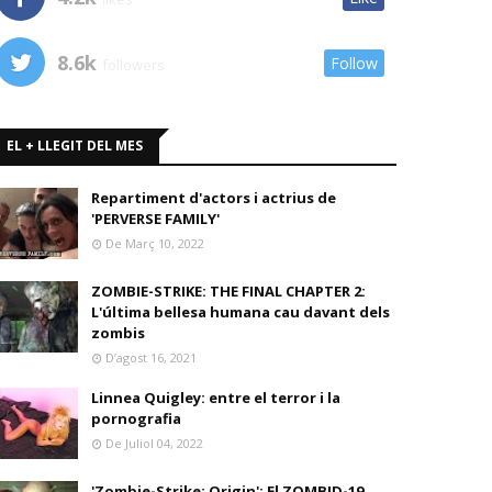
8.6k
Follow
followers
EL + LLEGIT DEL MES
Repartiment d'actors i actrius de
'PERVERSE FAMILY'
De Març 10, 2022
ZOMBIE-STRIKE: THE FINAL CHAPTER 2:
L'última bellesa humana cau davant dels
zombis
D’agost 16, 2021
Linnea Quigley: entre el terror i la
pornografia
De Juliol 04, 2022
'Zombie-Strike: Origin': El ZOMBID-19