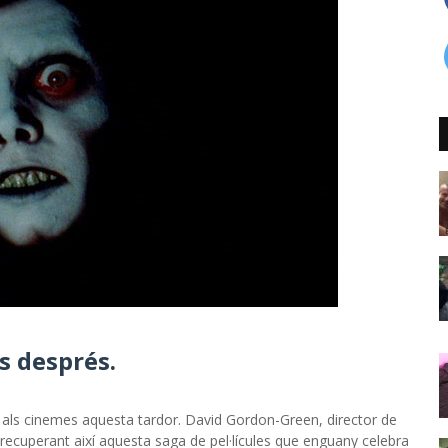
s després.
arà als cinemes aquesta tardor. David Gordon-Green, director de
r, recuperant així aquesta saga de pel·lícules que enguany celebra