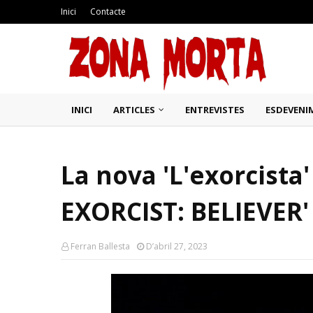
Inici
Contacte
INICI
ARTICLES
ENTREVISTES
ESDEVENI
La nova 'L'exorcista' 
EXORCIST: BELIEVER'
Ferran Ballesta
D’abril 27, 2023