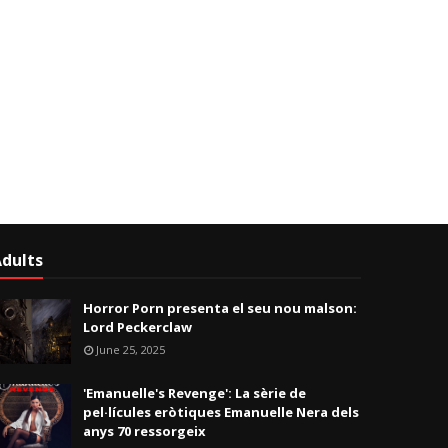
dults
Horror Porn presenta el seu nou malson:
Lord Peckerclaw
June 25, 2025
'Emanuelle's Revenge': La sèrie de
pel·lícules eròtiques Emanuelle Nera dels
anys 70 ressorgeix