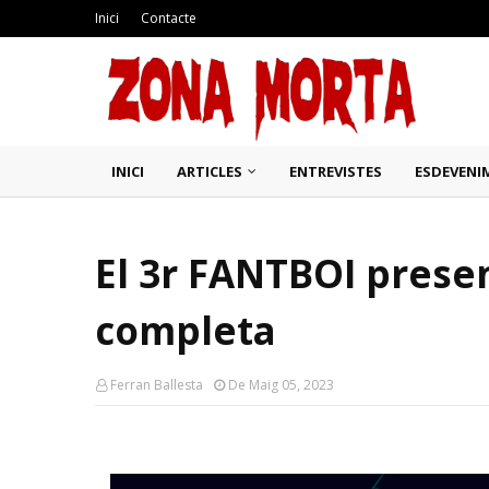
Inici
Contacte
INICI
ARTICLES
ENTREVISTES
ESDEVENI
El 3r FANTBOI prese
completa
Ferran Ballesta
De Maig 05, 2023