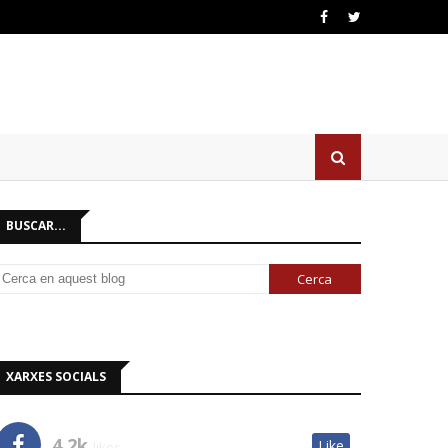
BUSCAR...
XARXES SOCIALS
4.2k
Like
likes