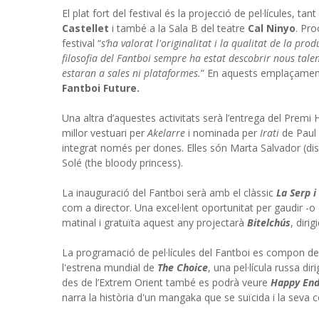
El plat fort del festival és la projecció de pel·lícules, 
Castellet
i també a la Sala B del teatre
Cal Ninyo
. Pro
festival “
s’ha valorat l'originalitat i la qualitat de la pr
filosofia del Fantboi sempre ha estat descobrir nous talen
estaran a sales ni plataformes.
” En aquests emplaçaments
Fantboi Future.
Una altra d’aquestes activitats serà l’entrega del Premi
millor vestuari per
Akelarre
i nominada per
Irati
de Paul 
integrat només per dones. Elles són Marta Salvador (dis
Solé (the bloody princess).
La inauguració del Fantboi serà amb el clàssic
La Serp i 
com a director. Una excel·lent oportunitat per gaudir -o 
matinal i gratuïta aquest any projectarà
Bitelchús
, diri
La programació de pel·lícules del Fantboi es compon de 
l'estrena mundial de
The Choice
, una pel·lícula russa di
des de l’Extrem Orient també es podrà veure
Happy End
narra la història d'un mangaka que se suïcida i la seva c