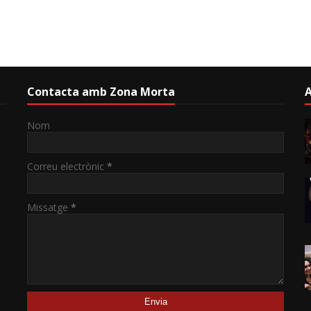
Contacta amb Zona Morta
A
Nom
Correu electrònic
*
Missatge
*