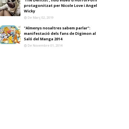
'The Dentist', nou vídeo d'HorrorPorn
protagonitzat per Nicole Love i Angel
Wicky
De Març 02, 2019
"Almenys nosaltres sabem parlar":
manifestació dels fans de Digimon al
Saló del Manga 2014
De Novembre 01, 2014