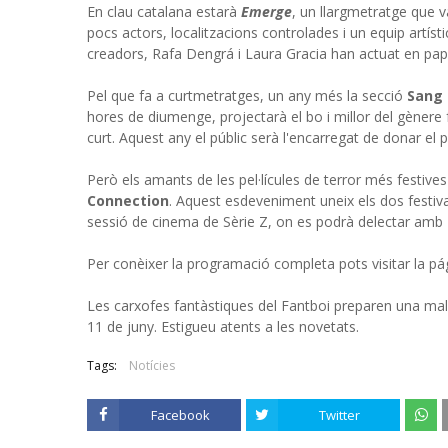
En clau catalana estarà
Emerge
, un llargmetratge que v
pocs actors, localitzacions controlades i un equip artísti
creadors, Rafa Dengrá i Laura Gracia han actuat en pape
Pel que fa a curtmetratges, un any més la secció
Sang 
hores de diumenge, projectarà el bo i millor del gènere 
curt. Aquest any el públic serà l'encarregat de donar el pr
Però els amants de les pel·lícules de terror més festives
Connection
. Aquest esdeveniment uneix els dos festiv
sessió de cinema de Sèrie Z, on es podrà delectar amb
Per conèixer la programació completa pots visitar la p
Les carxofes fantàstiques del Fantboi preparen una maled
11 de juny. Estigueu atents a les novetats.
Tags:
Notícies
Facebook
Twitter