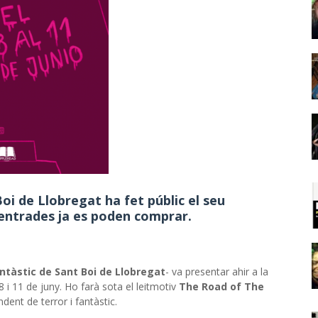
Boi de Llobregat ha fet públic el seu
s entrades ja es poden comprar.
ntàstic de Sant Boi de Llobregat
- va presentar ahir a la
8 i 11 de juny. Ho farà sota el leitmotiv
The Road of The
nt de terror i fantàstic.