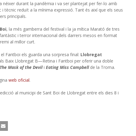
a néixer durant la pandèmia i va ser plantejat per fer-lo amb
c i tècnic reduït a la mínima expressió. Tant és així que els seus
rs principals.
Boi
, la més gamberra del festival i la ja mítica Marató de tres
fantàstic i terror internacional dels darrers mesos en format
emi al millor curt.
 el Fantboi els guarda una sorpresa final:
Llobregat
als Baix Llobregat B—Retina i Fantboi per oferir una doble
The Mask of the Devil
i
Eating Miss Campbell
de la Troma.
ágina
web oficial
.
icció al municipi de Sant Boi de Llobregat entre els dies 8 i