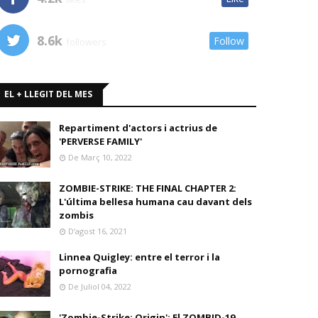
8.6k
Follow
followers
EL + LLEGIT DEL MES
Repartiment d'actors i actrius de
'PERVERSE FAMILY'
De Març 10, 2022
ZOMBIE-STRIKE: THE FINAL CHAPTER 2:
L'última bellesa humana cau davant dels
zombis
D’agost 16, 2021
Linnea Quigley: entre el terror i la
pornografia
De Juliol 04, 2022
'Zombie-Strike: Origin': El ZOMBID-19