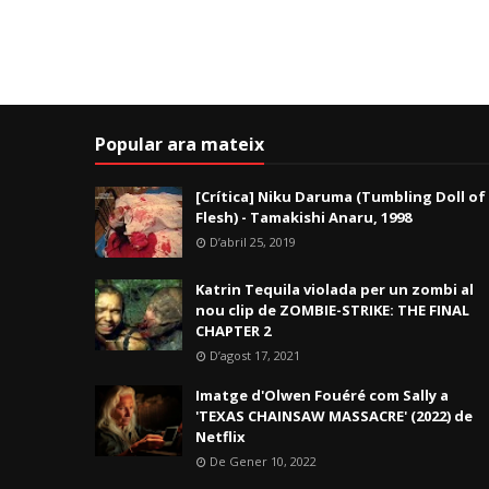
Popular ara mateix
[Crítica] Niku Daruma (Tumbling Doll of
Flesh) - Tamakishi Anaru, 1998
D’abril 25, 2019
Katrin Tequila violada per un zombi al
nou clip de ZOMBIE-STRIKE: THE FINAL
CHAPTER 2
D’agost 17, 2021
Imatge d'Olwen Fouéré com Sally a
'TEXAS CHAINSAW MASSACRE' (2022) de
Netflix
De Gener 10, 2022