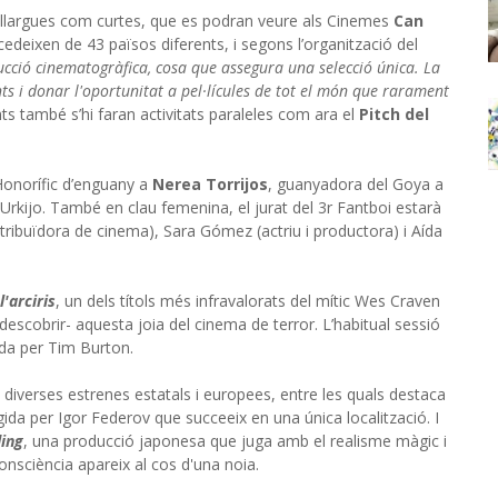
tant llargues com curtes, que es podran veure als Cinemes
Can
cedeixen de 43 països diferents, i segons l’organització del
oducció cinematogràfica, cosa que assegura una selecció única. La
ts i donar l'oportunitat a pel·lícules de tot el món que rarament
 també s’hi faran activitats paraleles com ara el
Pitch del
 Honorífic d’enguany a
Nerea Torrijos
, guanyadora del Goya a
Urkijo. També en clau femenina, el jurat del 3r Fantboi estarà
tribuïdora de cinema), Sara Gómez (actriu i productora) i Aída
l'arciris
, un dels títols més infravalorats del mític Wes Craven
descobrir- aquesta joia del cinema de terror. L’habitual sessió
gida per Tim Burton.
diverses estrenes estatals i europees, entre les quals destaca
rigida per Igor Federov que succeeix en una única localització. I
ing
, una producció japonesa que juga amb el realisme màgic i
onsciència apareix al cos d'una noia.