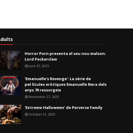
dults
Horror Porn presenta el seu nou malson:
Lord Peckerclaw
June 25, 2025
'Emanuelle's Revenge': La sèrie de
pel·lícules eròtiques Emanuelle Nera dels
anys 70 ressorgeix
November 27, 2023
'Extreme Halloween' de Perverse Family
October 31, 2023