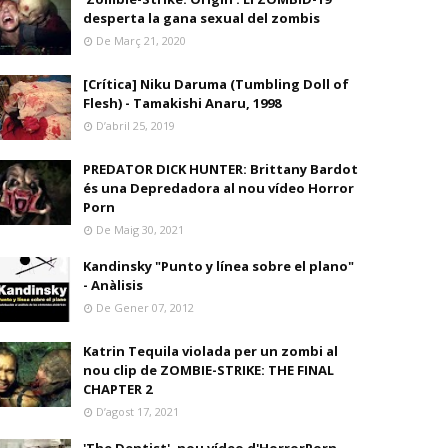
desperta la gana sexual del zombis
De Març 21, 2020
[Crítica] Niku Daruma (Tumbling Doll of
Flesh) - Tamakishi Anaru, 1998
D’abril 25, 2019
PREDATOR DICK HUNTER: Brittany Bardot
és una Depredadora al nou vídeo Horror
Porn
De Maig 30, 2021
Kandinsky "Punto y línea sobre el plano"
- Anàlisis
De Gener 07, 2012
Katrin Tequila violada per un zombi al
nou clip de ZOMBIE-STRIKE: THE FINAL
CHAPTER 2
D’agost 17, 2021