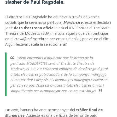
slasher de Paul Ragsdale.
El director Paul Ragsdale ha anunciat a través de xarxes
socials que la seva nova pel·lícula,
Murdercise
, està enllestida i
ja té
data d'estrena oficial
. Serà el 07/08/2023 al The State
Theatre de Modesto (EUA), i a tots aquells que van participar
en el
crowdfunding
rebran per email un enllaç per veure el film.
Algun festival català la seleccionarà?
Estem encantats d'anunciar que l'estrena de la
pel·lícula MURDERCISE serà al The State Theatre de
Modesto, el 7.8.23! Enviarem enllaços de descàrrega digital
a tots els nostres patrocinadors de la campanya indiegogo
el mateix dia! I després els avantatges indiegogo s'enviaran
per correu poc després! Gràcies a tots els nostres amics i
simpatitzants per acompanyar-nos en aquest viatge!
Dit això, l'anunci ha anat acompanyat del
tràiler final de
Murdercise
. Aquesta és una pel·lícula de terror de baix