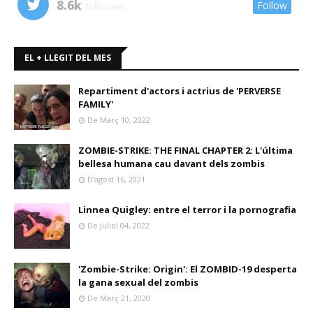
8.6k
Follow
followers
EL + LLEGIT DEL MES
Repartiment d'actors i actrius de 'PERVERSE
FAMILY'
De Març 10, 2022
ZOMBIE-STRIKE: THE FINAL CHAPTER 2: L'última
bellesa humana cau davant dels zombis
D’agost 16, 2021
Linnea Quigley: entre el terror i la pornografia
De Juliol 04, 2022
'Zombie-Strike: Origin': El ZOMBID-19 desperta
la gana sexual del zombis
De Març 21, 2020