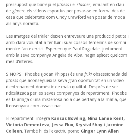
pressupost que barreja el
fitness
i el
slasher
, emulant en clau
de gènere els vídeos esportius per posar-se en forma des de
casa que celebritats com Cindy Crawford van posar de moda
als anys noranta.
Les imatges del tràiler deixen entreveure una producció petita i
amb clara voluntat a fer lluir i suar cossos femenins de somni
mentre fan exercici. Esperem que Paul Ragsdale, juntament
amb la seva companya Angelia de Alba, hagin aplicat quelcom
més d'interès.
SINOPSI: Phoebe (Jodan Phipps) és una
friki
obsessionada del
fitness
que aconsegueix la seva gran oportunitat en un vídeo
d'entrenament domèstic de mala qualitat. Després de ser
ridiculitzada per les seves companyes de repartiment, Phoebe
es fa amiga d'una misteriosa noia que pertany a la màfia, que
li ensenyarà com assassinar.
El repartiment l'integra
Kansas Bowling, Nina Lanee Kent,
Victoria Dementeva, Jessa Flux, Krystal Shay i Jazmine
Colleen
. També hi és l'exactriu porno
Ginger Lynn Allen
.