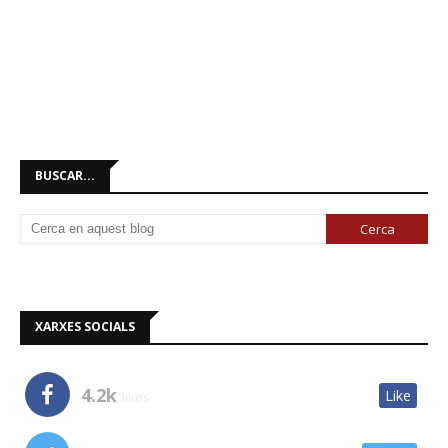
BUSCAR...
XARXES SOCIALS
4.2k
Like
likes