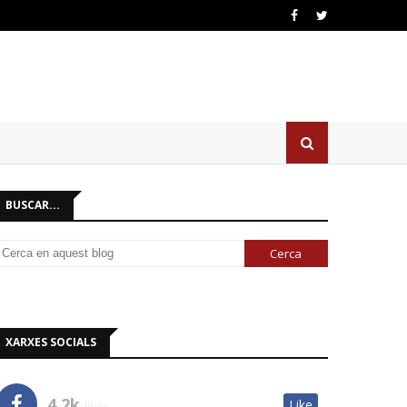
BUSCAR...
XARXES SOCIALS
4.2k
Like
likes