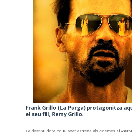
Frank Grillo (La Purga) protagonitza aque
el seu fill, Remy Grillo.
La distribuïdora YouPlanet estrena als cinemes
El Regr