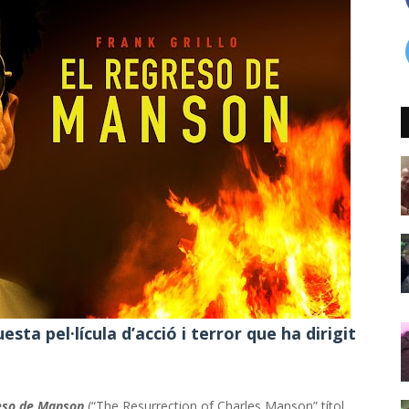
sta pel·lícula d’acció i terror que ha dirigit
eso de Manson
(“The Resurrection of Charles Manson” títol