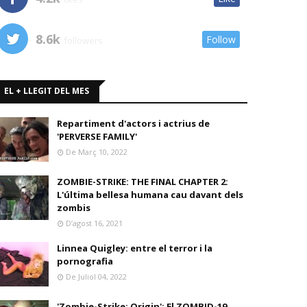
8.6k
Follow
followers
EL + LLEGIT DEL MES
Repartiment d'actors i actrius de
'PERVERSE FAMILY'
De Març 10, 2022
ZOMBIE-STRIKE: THE FINAL CHAPTER 2:
L'última bellesa humana cau davant dels
zombis
D’agost 16, 2021
Linnea Quigley: entre el terror i la
pornografia
De Juliol 04, 2022
'Zombie-Strike: Origin': El ZOMBID-19