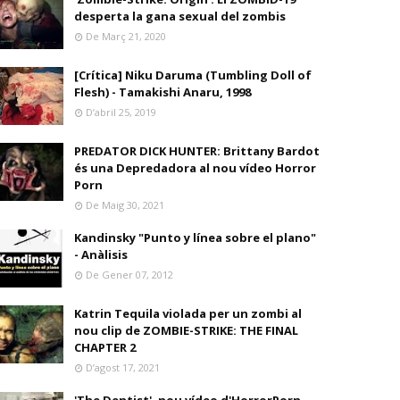
desperta la gana sexual del zombis
De Març 21, 2020
[Crítica] Niku Daruma (Tumbling Doll of
Flesh) - Tamakishi Anaru, 1998
D’abril 25, 2019
PREDATOR DICK HUNTER: Brittany Bardot
és una Depredadora al nou vídeo Horror
Porn
De Maig 30, 2021
Kandinsky "Punto y línea sobre el plano"
- Anàlisis
De Gener 07, 2012
Katrin Tequila violada per un zombi al
nou clip de ZOMBIE-STRIKE: THE FINAL
CHAPTER 2
D’agost 17, 2021