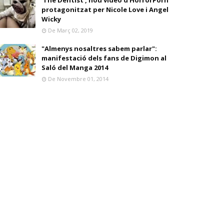
'The Dentist', nou vídeo d'HorrorPorn
protagonitzat per Nicole Love i Angel
Wicky
De Març 02, 2019
"Almenys nosaltres sabem parlar":
manifestació dels fans de Digimon al
Saló del Manga 2014
De Novembre 01, 2014