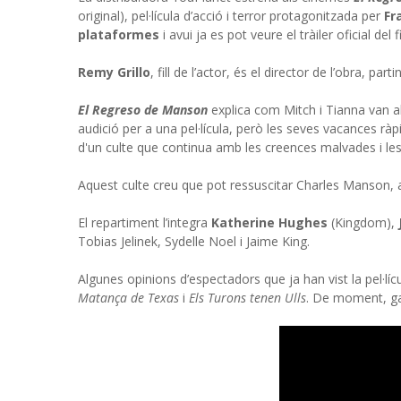
original), pel·lícula d’acció i terror protagonitzada per
Fr
plataformes
i avui ja es pot veure el tràiler oficial del f
Remy Grillo
, fill de l’actor, és el director de l’obra, part
El Regreso de Manson
explica com Mitch i Tianna van a
audició per a una pel·lícula, però les seves vacances r
d'un culte que continua amb les creences malvades i le
Aquest culte creu que pot ressuscitar Charles Manson, a 
El repartiment l’integra
Katherine Hughes
(Kingdom),
Tobias Jelinek, Sydelle Noel i Jaime King.
Algunes opinions d’espectadors que ja han vist la pel·l
Matança de Texas
i
Els Turons tenen Ulls
. De moment, gau