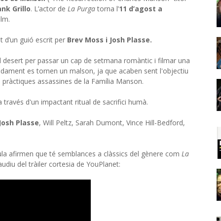
ank Grillo
. L’actor de
La Purga
torna l’
11 d’agost a
ilm.
int d’un guió escrit per
Brev Moss i Josh Plasse.
l desert per passar un cap de setmana romàntic i filmar una
àpidament es tornen un malson, ja que acaben sent l'objectiu
s pràctiques assassines de la Família Manson.
través d'un impactant ritual de sacrifici humà.
Josh Plasse
, Will Peltz, Sarah Dumont, Vince Hill-Bedford,
ícula afirmen que té semblances a clàssics del gènere com
La
diu del tràiler cortesia de YouPlanet: