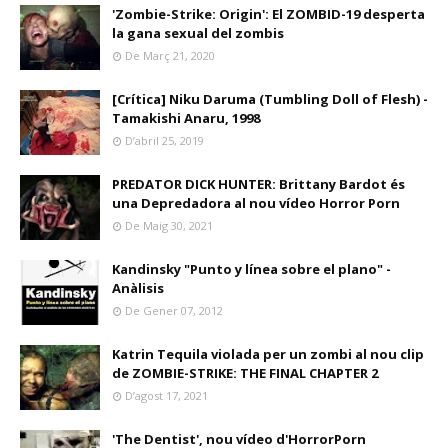
'Zombie-Strike: Origin': El ZOMBID-19 desperta
la gana sexual del zombis
De Març 21, 2020
[Crítica] Niku Daruma (Tumbling Doll of Flesh) -
Tamakishi Anaru, 1998
D’abril 25, 2019
PREDATOR DICK HUNTER: Brittany Bardot és
una Depredadora al nou vídeo Horror Porn
De Maig 30, 2021
Kandinsky "Punto y línea sobre el plano" -
Anàlisis
De Gener 07, 2012
Katrin Tequila violada per un zombi al nou clip
de ZOMBIE-STRIKE: THE FINAL CHAPTER 2
D’agost 17, 2021
'The Dentist', nou vídeo d'HorrorPorn