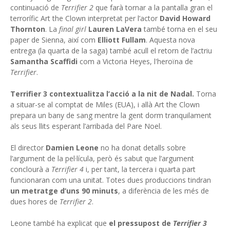
continuació de
Terrifier 2
que farà tornar a la pantalla gran el
terrorífic Art the Clown interpretat per l’actor
David Howard
Thornton
. La
final girl
Lauren LaVera
també torna en el seu
paper de Sienna, així com
Elliott Fullam
. Aquesta nova
entrega (la quarta de la saga) també acull el retorn de l’actriu
Samantha Scaffidi
com a Victoria Heyes, l'heroïna de
Terrifier
.
Terrifier 3 contextualitza l’acció a la nit de Nadal.
Torna
a situar-se al comptat de Miles (EUA), i allà Art the Clown
prepara un bany de sang mentre la gent dorm tranquilament
als seus llits esperant l’arribada del Pare Noel.
El director
Damien Leone
no ha donat detalls sobre
l’argument de la pel·lícula, però és sabut que l’argument
conclourà a
Terrifier 4
i, per tant, la tercera i quarta part
funcionaran com una unitat. Totes dues produccions tindran
un metratge d’uns 90 minuts
, a diferència de les més de
dues hores de
Terrifier 2
.
Leone també ha explicat que
el pressupost de
Terrifier 3