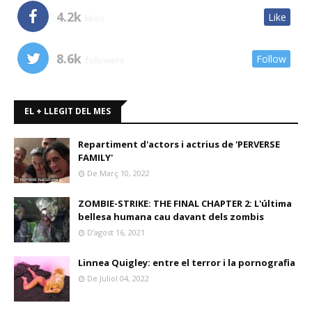
4.2k
Like
likes
8.6k
Follow
followers
EL + LLEGIT DEL MES
Repartiment d'actors i actrius de 'PERVERSE
FAMILY'
De Març 10, 2022
ZOMBIE-STRIKE: THE FINAL CHAPTER 2: L'última
bellesa humana cau davant dels zombis
D’agost 16, 2021
Linnea Quigley: entre el terror i la pornografia
De Juliol 04, 2022