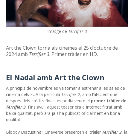
Imatge de
Terrifier 3
Art the Clown torna als cinemes el 25 d’octubre de
2024 amb
Terrifier 3
. Primer tràiler en HD.
El Nadal amb Art the Clown
A principis de novembre es va tornar a estrenar a les sales de
cinema dels EUA la pel·lícula
Terrifier 2,
amb l’al·licient que
després dels crèdits finals es podia veure el
primer tràiler de
Terrifier 3
. Fins avui, aquest teaser era a Internet filtrat amb
baixa qualitat, però ara ja s’ha publicat oficialment en bona
qualitat.
Bloody Disgusting i Cineverse presenten el tràiler
Terrifier 3,
la