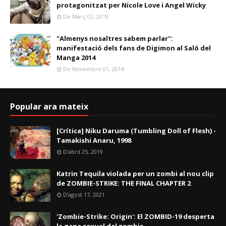
protagonitzat per Nicole Love i Angel Wicky
De Març 02, 2019
"Almenys nosaltres sabem parlar":
manifestació dels fans de Digimon al Saló del
Manga 2014
De Novembre 01, 2014
Popular ara mateix
[Crítica] Niku Daruma (Tumbling Doll of Flesh) -
Tamakishi Anaru, 1998
D’abril 25, 2019
Katrin Tequila violada per un zombi al nou clip
de ZOMBIE-STRIKE: THE FINAL CHAPTER 2
D’agost 17, 2021
'Zombie-Strike: Origin': El ZOMBID-19 desperta