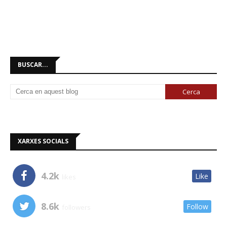
BUSCAR...
XARXES SOCIALS
4.2k
Like
likes
8.6k
Follow
followers