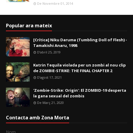
De Novembre 01, 2014
Popular ara mateix
[Crítica] Niku Daruma (Tumbling Doll of Flesh) -
Tamakishi Anaru, 1998
D’abril 25, 2019
Katrin Tequila violada per un zombi al nou clip
de ZOMBIE-STRIKE: THE FINAL CHAPTER 2
D’agost 17, 2021
'Zombie-Strike: Origin': El ZOMBID-19 desperta
la gana sexual del zombis
De Març 21, 2020
Contacta amb Zona Morta
Nom