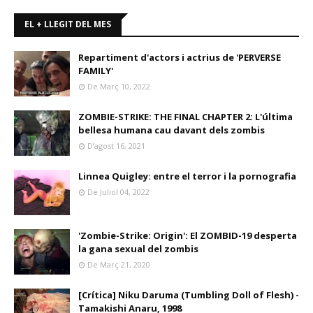
EL + LLEGIT DEL MES
Repartiment d'actors i actrius de 'PERVERSE
FAMILY'
De Març 10, 2022
ZOMBIE-STRIKE: THE FINAL CHAPTER 2: L'última
bellesa humana cau davant dels zombis
D’agost 16, 2021
Linnea Quigley: entre el terror i la pornografia
De Juliol 04, 2022
'Zombie-Strike: Origin': El ZOMBID-19 desperta
la gana sexual del zombis
De Març 21, 2020
[Crítica] Niku Daruma (Tumbling Doll of Flesh) -
Tamakishi Anaru, 1998