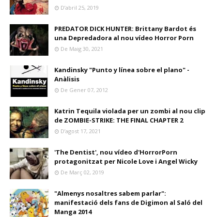
D’abril 25, 2019
PREDATOR DICK HUNTER: Brittany Bardot és
una Depredadora al nou vídeo Horror Porn
De Maig 30, 2021
Kandinsky "Punto y línea sobre el plano" -
Anàlisis
De Gener 07, 2012
Katrin Tequila violada per un zombi al nou clip
de ZOMBIE-STRIKE: THE FINAL CHAPTER 2
D’agost 17, 2021
'The Dentist', nou vídeo d'HorrorPorn
protagonitzat per Nicole Love i Angel Wicky
De Març 02, 2019
"Almenys nosaltres sabem parlar":
manifestació dels fans de Digimon al Saló del
Manga 2014