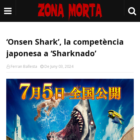
‘Onsen Shark’, la competència
japonesa a ‘Sharknado’
Ferran Ballesta
De Juny 03, 2024