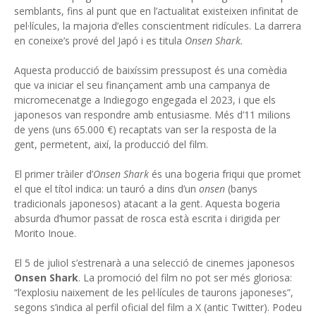
semblants, fins al punt que en l’actualitat existeixen infinitat de
pel·lícules, la majoria d’elles conscientment ridícules. La darrera
en coneixe’s prové del Japó i es titula
Onsen Shark.
Aquesta producció de baixíssim pressupost és una comèdia
que va iniciar el seu finançament amb una campanya de
micromecenatge a Indiegogo engegada el 2023, i que els
japonesos van respondre amb entusiasme. Més d’11 milions
de yens (uns 65.000 €) recaptats van ser la resposta de la
gent, permetent, així, la producció del film.
El primer tràiler d’
Onsen Shark
és una bogeria friqui que promet
el que el títol indica: un tauró a dins d’un
onsen
(banys
tradicionals japonesos) atacant a la gent. Aquesta bogeria
absurda d’humor passat de rosca està escrita i dirigida per
Morito Inoue.
El 5 de juliol s’estrenarà a una selecció de cinemes japonesos
Onsen Shark
. La promoció del film no pot ser més gloriosa:
“l’explosiu naixement de les pel·lícules de taurons japoneses”,
segons s’indica al perfil oficial del film a X (antic Twitter). Podeu