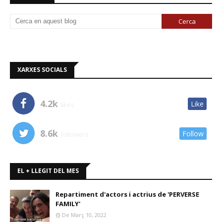
XARXES SOCIALS
4.2k
Like
likes
8.6k
Follow
followers
EL + LLEGIT DEL MES
Repartiment d'actors i actrius de 'PERVERSE
FAMILY'
De Març 10, 2022