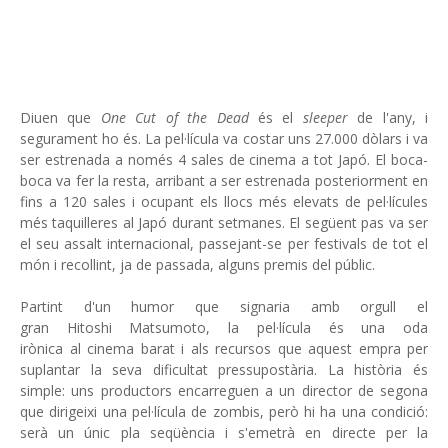
Diuen que
One Cut of the Dead
és el
sleeper
de l'any, i
segurament ho és. La pel·lícula va costar uns 27.000 dòlars i va
ser estrenada a només 4 sales de cinema a tot Japó. El boca-
boca va fer la resta, arribant a ser estrenada posteriorment en
fins a 120 sales i ocupant els llocs més elevats de pel·lícules
més taquilleres al Japó durant setmanes. El següent pas va ser
el seu assalt internacional, passejant-se per festivals de tot el
món i recollint, ja de passada, alguns premis del públic.
Partint d'un humor que signaria amb orgull el
gran Hitoshi Matsumoto, la pel·lícula és una oda
irònica al cinema barat i als recursos que aquest empra per
suplantar la seva dificultat pressupostària. La història és
simple: uns productors encarreguen a un director de segona
que dirigeixi una pel·lícula de zombis, però hi ha una condició:
serà un únic pla seqüència i s'emetrà en directe per la