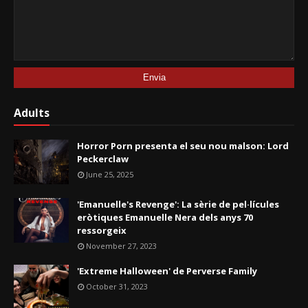
Adults
Horror Porn presenta el seu nou malson: Lord
Peckerclaw
June 25, 2025
'Emanuelle's Revenge': La sèrie de pel·lícules
eròtiques Emanuelle Nera dels anys 70
ressorgeix
November 27, 2023
'Extreme Halloween' de Perverse Family
October 31, 2023