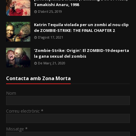
Tamakishi Anaru, 1998
D’abril 25, 2019
Katrin Tequila violada per un zombi al nou clip
de ZOMBIE-STRIKE: THE FINAL CHAPTER 2
D’agost 17, 2021
'Zombie-Strike: Origin': El ZOMBID-19 desperta
la gana sexual del zombis
De Març 21, 2020
Contacta amb Zona Morta
Nom
Correu electrònic
*
Missatge
*