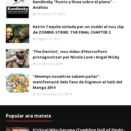
Kandinsky "Punto y línea sobre el plano" -
Anàlisis
De Gener 07, 2012
Katrin Tequila violada per un zombi al nou clip
de ZOMBIE-STRIKE: THE FINAL CHAPTER 2
D’agost 17, 2021
'The Dentist', nou vídeo d'HorrorPorn
protagonitzat per Nicole Love i Angel Wicky
De Març 02, 2019
"Almenys nosaltres sabem parlar":
manifestació dels fans de Digimon al Saló del
Manga 2014
De Novembre 01, 2014
Popular ara mateix
[Crítica] Niku Daruma (Tumbling Doll of Flesh) -