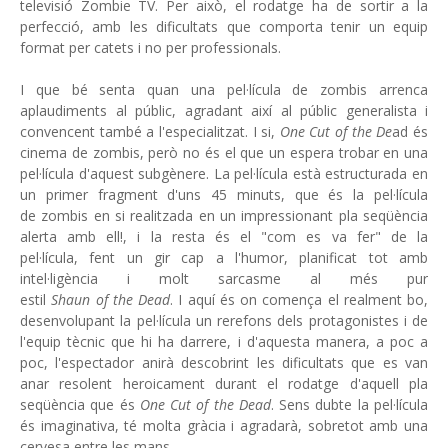
televisió Zombie TV. Per això, el rodatge ha de sortir a la
perfecció, amb les dificultats que comporta tenir un equip
format per catets i no per professionals.
I que bé senta quan una pel·lícula de zombis arrenca
aplaudiments al públic, agradant així al públic generalista i
convencent també a l'especialitzat. I si,
One Cut of the De
ad és
cinema de zombis, però no és el que un espera trobar en una
pel·lícula d'aquest subgènere. La pel·lícula està estructurada en
un primer fragment d'uns 45 minuts, que és la pel·lícula
de zombis en si realitzada en un impressionant pla seqüència
alerta amb ell!, i la resta és el "com es va fer" de la
pel·lícula, fent un gir cap a l'humor, planificat tot amb
intel·ligència i molt sarcasme al més pur
estil
Shaun of the Dead
. I aquí és on comença el realment bo,
desenvolupant la pel·lícula un rerefons dels protagonistes i de
l'equip tècnic que hi ha darrere, i d'aquesta manera, a poc a
poc, l'espectador anirà descobrint les dificultats que es van
anar resolent heroicament durant el rodatge d'aquell pla
seqüència que és
One Cut of the Dead
. Sens dubte la pel·lícula
és imaginativa, té molta gràcia i agradarà, sobretot amb una
cervesa entre les mans.