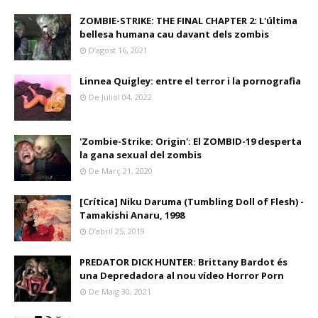
ZOMBIE-STRIKE: THE FINAL CHAPTER 2: L'última
bellesa humana cau davant dels zombis
D’agost 16, 2021
Linnea Quigley: entre el terror i la pornografia
De Juliol 04, 2022
'Zombie-Strike: Origin': El ZOMBID-19 desperta
la gana sexual del zombis
De Març 21, 2020
[Crítica] Niku Daruma (Tumbling Doll of Flesh) -
Tamakishi Anaru, 1998
D’abril 25, 2019
PREDATOR DICK HUNTER: Brittany Bardot és
una Depredadora al nou vídeo Horror Porn
De Maig 30, 2021