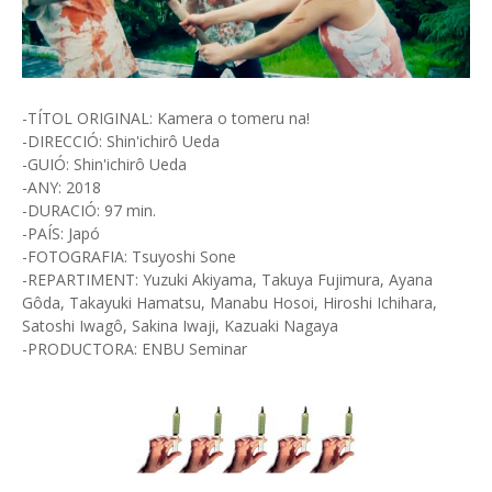
-TÍTOL ORIGINAL: Kamera o tomeru na!
-DIRECCIÓ: Shin'ichirô Ueda
-GUIÓ: Shin'ichirô Ueda
-ANY: 2018
-DURACIÓ: 97 min.
-PAÍS: Japó
-FOTOGRAFIA: Tsuyoshi Sone
-REPARTIMENT: Yuzuki Akiyama, Takuya Fujimura, Ayana
Gôda, Takayuki Hamatsu, Manabu Hosoi, Hiroshi Ichihara,
Satoshi Iwagô, Sakina Iwaji, Kazuaki Nagaya
-PRODUCTORA: ENBU Seminar