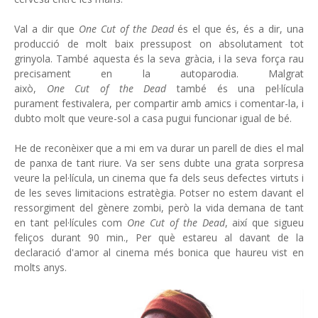
Val a dir que
One Cut of the Dead
és el que és, és a dir, una
producció de molt baix pressupost on absolutament tot
grinyola. També aquesta és la seva gràcia, i la seva força rau
precisament en la autoparodia. Malgrat
això,
One Cut of the Dead
també és una pel·lícula
purament festivalera, per compartir amb amics i comentar-la, i
dubto molt que veure-sol a casa pugui funcionar igual de bé.
He de reconèixer que a mi em va durar un parell de dies el mal
de panxa de tant riure. Va ser sens dubte una grata sorpresa
veure la pel·lícula, un cinema que fa dels seus defectes virtuts i
de les seves limitacions estratègia. Potser no estem davant el
ressorgiment del gènere zombi, però la vida demana de tant
en tant pel·lícules com
One Cut of the Dead
, així que sigueu
feliços durant 90 min., Per què estareu al davant de la
declaració d'amor al cinema més bonica que haureu vist en
molts anys.