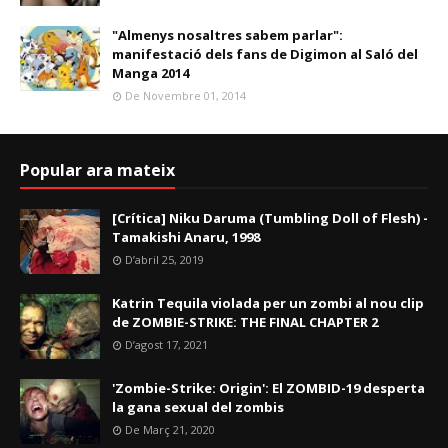
"Almenys nosaltres sabem parlar":
manifestació dels fans de Digimon al Saló del
Manga 2014
De Novembre 01, 2014
Popular ara mateix
[Crítica] Niku Daruma (Tumbling Doll of Flesh) -
Tamakishi Anaru, 1998
D’abril 25, 2019
Katrin Tequila violada per un zombi al nou clip
de ZOMBIE-STRIKE: THE FINAL CHAPTER 2
D’agost 17, 2021
'Zombie-Strike: Origin': El ZOMBID-19 desperta
la gana sexual del zombis
De Març 21, 2020