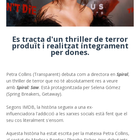
Es tracta d'un thriller de terror
produït i realitzat íntegrament
per dones.
Petra Collins (Transparent) debuta com a directora en
Spiral
,
un thriller de terror que no té absolutament res a veure
amb
Spiral: Saw
. Està protagonitzada per Selena Gómez
(Spring Breakers, Getaway).
Segons IMDB, la història segueix a una ex-
influenciadora l'addicció a les xarxes socials està fent que el
seu cos literalment s'ensorri.
Aquesta història ha estat escrita per la mateixa Petra Collins,
al costat de Merlissa Border i Phoebe Fisher, tres debutants