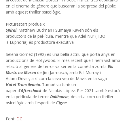
en el cinema de gènere que buscaran la sorpresa del públic
amb aquest thriller psicològic.
Picturestart produeix
Spiral
. Matthew Budman i Sumaiya Kaveh són els
productors de la pel·lícula, mentre que Adel Nur (HBO
's Euphoria) és productora executiva.
Selena Gómez (1992) és una bella actriu que porta anys en
produccions de Hollywood. El més recent que li hem vist amb
relació al gènere de terror va ser en la comèdia zombi
Els
Morts no Moren
de Jim Jarmusch, amb Bill Murray i
Adam Driver, així com la seva veu de Mavis en la saga
Hotel Transilvania
. També va tenir un
paper d'
Aftershock
de Nicolás López. Per 2021 també estarà
en la pel·lícula de terror
Dollhouse
, descrita com un thriller
psicològic amb l'esperit de
Cigne
Font:
DC