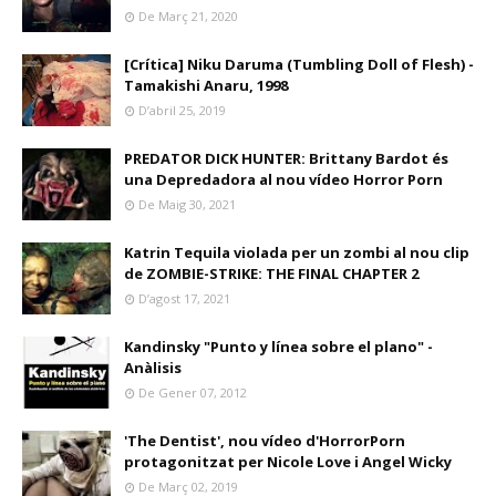
De Març 21, 2020
[Crítica] Niku Daruma (Tumbling Doll of Flesh) -
Tamakishi Anaru, 1998
D’abril 25, 2019
PREDATOR DICK HUNTER: Brittany Bardot és
una Depredadora al nou vídeo Horror Porn
De Maig 30, 2021
Katrin Tequila violada per un zombi al nou clip
de ZOMBIE-STRIKE: THE FINAL CHAPTER 2
D’agost 17, 2021
Kandinsky "Punto y línea sobre el plano" -
Anàlisis
De Gener 07, 2012
'The Dentist', nou vídeo d'HorrorPorn
protagonitzat per Nicole Love i Angel Wicky
De Març 02, 2019