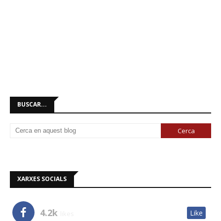
BUSCAR...
XARXES SOCIALS
4.2k
Like
likes