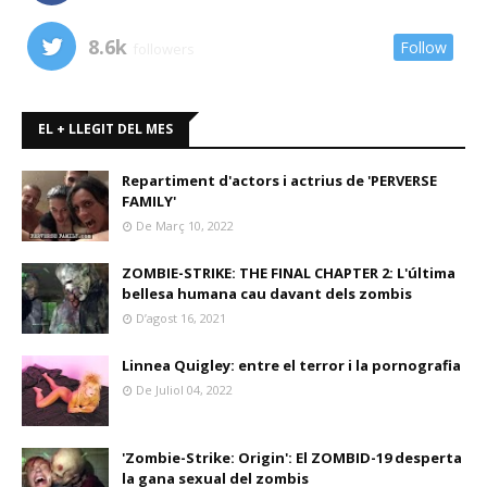
8.6k
Follow
followers
EL + LLEGIT DEL MES
Repartiment d'actors i actrius de 'PERVERSE
FAMILY'
De Març 10, 2022
ZOMBIE-STRIKE: THE FINAL CHAPTER 2: L'última
bellesa humana cau davant dels zombis
D’agost 16, 2021
Linnea Quigley: entre el terror i la pornografia
De Juliol 04, 2022
'Zombie-Strike: Origin': El ZOMBID-19 desperta
la gana sexual del zombis