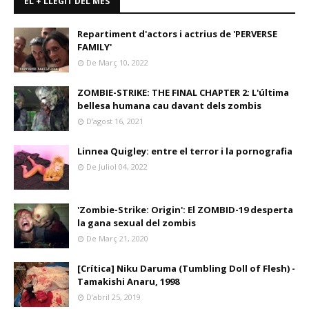
EL + LLEGIT DEL MES
Repartiment d'actors i actrius de 'PERVERSE
FAMILY'
De Març 10, 2022
ZOMBIE-STRIKE: THE FINAL CHAPTER 2: L'última
bellesa humana cau davant dels zombis
D’agost 16, 2021
Linnea Quigley: entre el terror i la pornografia
De Juliol 04, 2022
'Zombie-Strike: Origin': El ZOMBID-19 desperta
la gana sexual del zombis
De Març 21, 2020
[Crítica] Niku Daruma (Tumbling Doll of Flesh) -
Tamakishi Anaru, 1998
D’abril 25, 2019