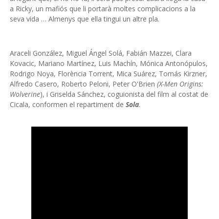
a Ricky, un mafiós que li portarà moltes complicacions a la
seva vida … Almenys que ella tingui un altre pla.
Araceli González, Miguel Ángel Solá, Fabián Mazzei, Clara
Kovacic, Mariano Martínez, Luis Machín, Mónica Antonópulos,
Rodrigo Noya, Florència Torrent, Mica Suárez, Tomás Kirzner,
Alfredo Casero, Roberto Peloni, Peter O'Brien
(X-Men Origins:
Wolverine
), i Griselda Sánchez, coguionista del film al costat de
Cicala, conformen el repartiment de
Sola
.