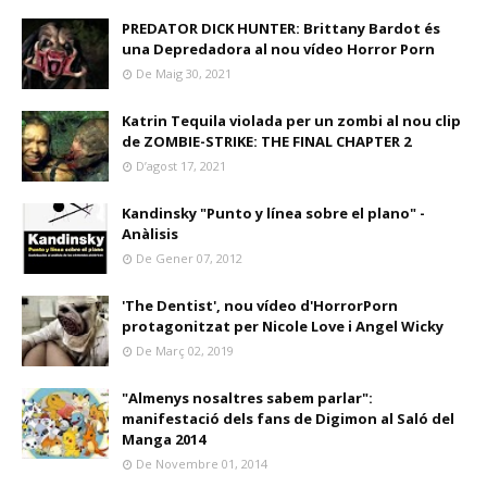
PREDATOR DICK HUNTER: Brittany Bardot és
una Depredadora al nou vídeo Horror Porn
De Maig 30, 2021
Katrin Tequila violada per un zombi al nou clip
de ZOMBIE-STRIKE: THE FINAL CHAPTER 2
D’agost 17, 2021
Kandinsky "Punto y línea sobre el plano" -
Anàlisis
De Gener 07, 2012
'The Dentist', nou vídeo d'HorrorPorn
protagonitzat per Nicole Love i Angel Wicky
De Març 02, 2019
"Almenys nosaltres sabem parlar":
manifestació dels fans de Digimon al Saló del
Manga 2014
De Novembre 01, 2014