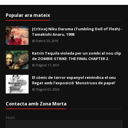
Popular ara mateix
[Crítica] Niku Daruma (Tumbling Doll of Flesh) -
Tamakishi Anaru, 1998
D’abril 25, 2019
Katrin Tequila violada per un zombi al nou clip
de ZOMBIE-STRIKE: THE FINAL CHAPTER 2
D’agost 17, 2021
El còmic de terror espanyol reivindica el seu
llegat amb l'exposició 'Monstruos de papel'
D’agost 03, 2026
Contacta amb Zona Morta
Nom