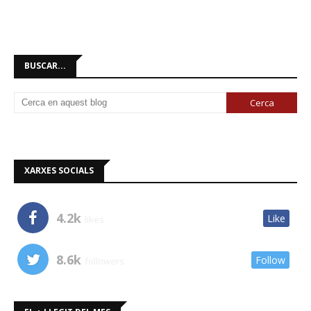
BUSCAR...
XARXES SOCIALS
4.2k
Like
likes
8.6k
Follow
followers