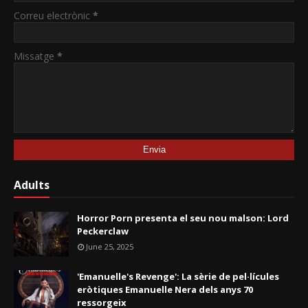
Correu electrònic
*
Missatge
*
Adults
Horror Porn presenta el seu nou malson: Lord
Peckerclaw
June 25, 2025
'Emanuelle's Revenge': La sèrie de pel·lícules
eròtiques Emanuelle Nera dels anys 70
ressorgeix