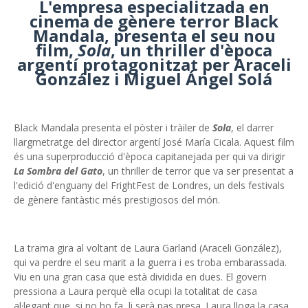
L'empresa especialitzada en
cinema de gènere terror Black
Mandala, presenta el seu nou
film,
Sola
, un thriller d'època
argentí protagonitzat per Araceli
González i Miguel Ángel Solá
Black Mandala presenta el pòster i tràiler de
Sola
, el darrer
llargmetratge del director argentí José María Cicala. Aquest film
és una superproducció d'època capitanejada per qui va dirigir
La Sombra del Gato
, un thriller de terror que va ser presentat a
l'edició d'enguany del FrightFest de Londres, un dels festivals
de gènere fantàstic més prestigiosos del món.
La trama gira al voltant de Laura Garland (Araceli González),
qui va perdre el seu marit a la guerra i es troba embarassada.
Viu en una gran casa que està dividida en dues. El govern
pressiona a Laura perquè ella ocupi la totalitat de casa
al·legant que, si no ho fa, li serà pas presa. Laura lloga la casa