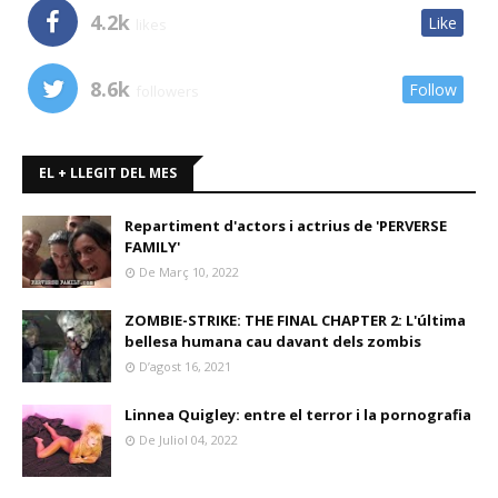
4.2k
Like
likes
8.6k
Follow
followers
EL + LLEGIT DEL MES
Repartiment d'actors i actrius de 'PERVERSE
FAMILY'
De Març 10, 2022
ZOMBIE-STRIKE: THE FINAL CHAPTER 2: L'última
bellesa humana cau davant dels zombis
D’agost 16, 2021
Linnea Quigley: entre el terror i la pornografia
De Juliol 04, 2022