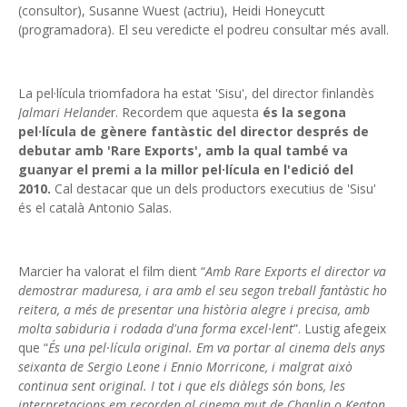
(consultor), Susanne Wuest (actriu), Heidi Honeycutt
(programadora). El seu veredicte el podreu consultar més avall.
La pel·lícula triomfadora ha estat 'Sisu', del director finlandès
Jalmari Helande
r. Recordem que aquesta
és la segona
pel·lícula de gènere fantàstic del director després de
debutar amb 'Rare Exports', amb la qual també va
guanyar el premi a la millor pel·lícula en l'edició del
2010.
Cal destacar que un dels productors executius de 'Sisu'
és el català Antonio Salas.
Marcier ha valorat el film dient “
Amb Rare Exports el director va
demostrar maduresa, i ara amb el seu segon treball fantàstic ho
reitera, a més de presentar una història alegre i precisa, amb
molta sabiduria i rodada d'una forma excel·lent
”. Lustig afegeix
que “
És una pel·lícula original. Em va portar al cinema dels anys
seixanta de Sergio Leone i Ennio Morricone, i malgrat això
continua sent original. I tot i que els diàlegs són bons, les
interpretacions em recorden al cinema mut de Chaplin o Keaton,