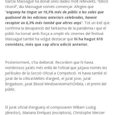
Garcia Massagué ha donat unes dades molt rellevants. “
Edició
rècord
”, diu Massagué només començar. Afegeix que
“
enguany he tingut un 10,5% més de públic a les sales que
qualsevol de les edicions anteriors celebrades, havent
recaptat un 6,3% més també que altres anys
”. Tot un èxit que
confirma la desaparició del fantasma de la pandèmia i que el
públic ha tornat amb força a omplir els cinemes del festival.
Massagué també ha volgut destacar que
hi ha hagut 610
convidats, més que cap altra edició anterior.
Posteriorment, s'ha deliberat. Recordem que hi havia
nombrosos jurats més enllà de l'oficial que jutjava només les
pel·lícules de la Secció Oficial a Competició. Hi havia també el
jurat de la crítica\Méliès d'argent, el jurat Jove, jurat
Brigadoon, jurat Blood Window\Anima't\Òrbita, i el premi del
públic.
El jurat oficial d'enguany el composaven William Lustig
(director), Mariana Enríquez (escriptora), Christophe Mercier