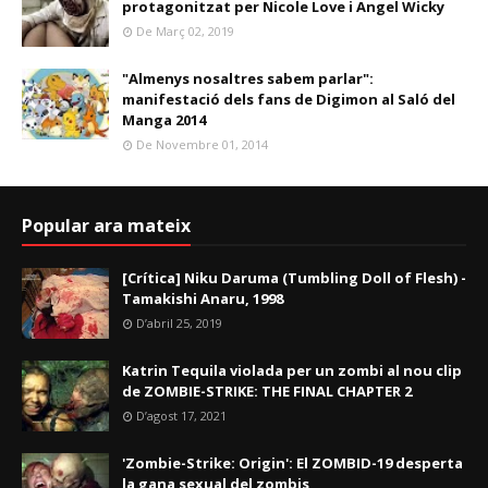
protagonitzat per Nicole Love i Angel Wicky
De Març 02, 2019
"Almenys nosaltres sabem parlar":
manifestació dels fans de Digimon al Saló del
Manga 2014
De Novembre 01, 2014
Popular ara mateix
[Crítica] Niku Daruma (Tumbling Doll of Flesh) -
Tamakishi Anaru, 1998
D’abril 25, 2019
Katrin Tequila violada per un zombi al nou clip
de ZOMBIE-STRIKE: THE FINAL CHAPTER 2
D’agost 17, 2021
'Zombie-Strike: Origin': El ZOMBID-19 desperta
la gana sexual del zombis