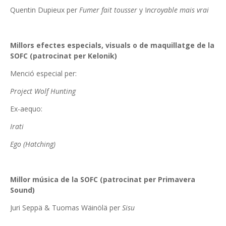
Quentin Dupieux per
Fumer fait tousser
y I
ncroyable mais vrai
Millors efectes especials, visuals o de maquillatge de la
SOFC (patrocinat per Kelonik)
Menció especial per:
Project Wolf Hunting
Ex-aequo:
Irati
Ego (Hatching)
Millor música de la SOFC (patrocinat per Primavera
Sound)
Juri Seppä & Tuomas Wäinölä per
Sisu