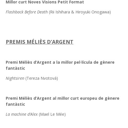
Millor curt Noves Visions Petit Format
Flashback Before Death
(Rii Ishihara & Hiroyuki Onogawa)
PREMIS MÉLIÈS D’ARGENT
Premi Méliès d’Argent a la millor pel·lícula de gènere
fantàstic
Nightsiren
(Tereza Nvotová)
Premi Méliès d’Argent al millor curt europeu de gènere
fantàstic
La machine d’Alex
(Mael Le Mée)