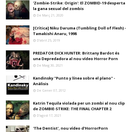
'Zombie-Strike: Origin': El ZOMBID-19 desperta
la gana sexual del zombis
De Març 21, 2020
[Crítica] Niku Daruma (Tumbling Doll of Flesh) -
Tamakishi Anaru, 1998
D’abril 25, 2019
PREDATOR DICK HUNTER: Brittany Bardot és
una Depredadora al nou vídeo Horror Porn
De Maig 30, 2021
Kandinsky "Punto y línea sobre el plano" -
Anàlisis
De Gener 07, 2012
Katrin Tequila violada per un zombi al nou clip
de ZOMBIE-STRIKE: THE FINAL CHAPTER 2
D’agost 17, 2021
'The Dentist', nou vídeo d'HorrorPorn