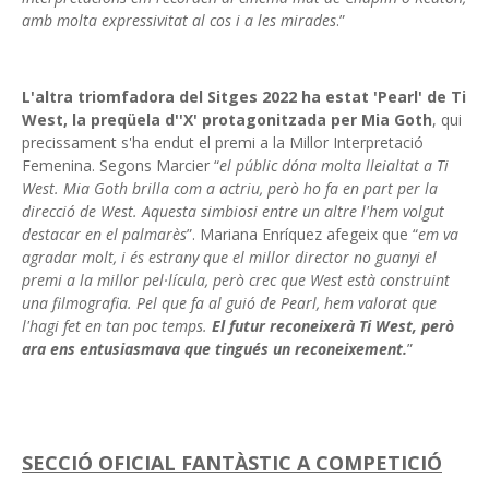
amb molta expressivitat al cos i a les mirades
.”
L'altra triomfadora del Sitges 2022 ha estat 'Pearl' de Ti
West, la preqüela d''X' protagonitzada per Mia Goth
, qui
precissament s'ha endut el premi a la Millor Interpretació
Femenina. Segons Marcier “
el públic dóna molta lleialtat a Ti
West. Mia Goth brilla com a actriu, però ho fa en part per la
direcció de West. Aquesta simbiosi entre un altre l'hem volgut
destacar en el palmarès
”. Mariana Enríquez afegeix que “
em va
agradar molt, i és estrany que el millor director no guanyi el
premi a la millor pel·lícula, però crec que West està construint
una filmografia. Pel que fa al guió de Pearl, hem valorat que
l'hagi fet en tan poc temps.
El futur reconeixerà Ti West, però
ara ens entusiasmava que tingués un reconeixement.
”
SECCIÓ OFICIAL FANTÀSTIC A COMPETICIÓ