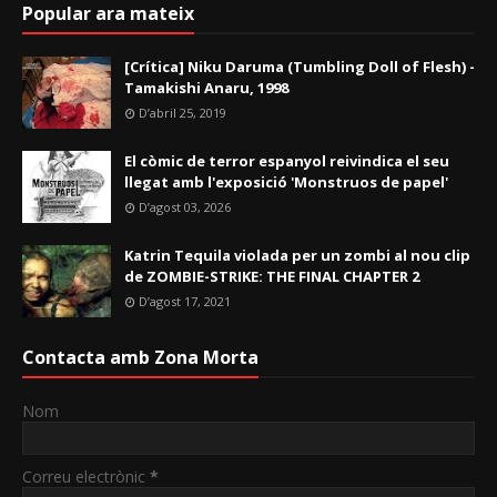
Popular ara mateix
[Crítica] Niku Daruma (Tumbling Doll of Flesh) -
Tamakishi Anaru, 1998
D’abril 25, 2019
El còmic de terror espanyol reivindica el seu
llegat amb l'exposició 'Monstruos de papel'
D’agost 03, 2026
Katrin Tequila violada per un zombi al nou clip
de ZOMBIE-STRIKE: THE FINAL CHAPTER 2
D’agost 17, 2021
Contacta amb Zona Morta
Nom
Correu electrònic
*