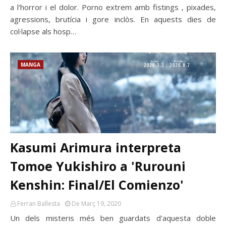
a l'horror i el dolor. Porno extrem amb fistings , pixades,
agressions, brutícia i gore inclòs. En aquests dies de
col·lapse als hosp…
MANGA
Kasumi Arimura interpreta
Tomoe Yukishiro a 'Rurouni
Kenshin: Final/El Comienzo'
Ferran Ballesta
De Març 19, 2020
Un dels misteris més ben guardats d'aquesta doble