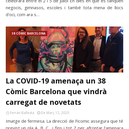
celebrarà entre el 2 i 5 de juliol En dies en què es tanquen
negocis, gimnasos, escoles i també tota mena de llocs
d'oci, com ara s…
38 CÒMIC BARCELONA
La COVID-19 amenaça un 38
Còmic Barcelona que vindrà
carregat de novetats
Ferran Ballesta
De Març 12, 2020
Imatge de fermesa. La direcció de Ficomic assegura que té
previst un pla A, B, C... i fins i tot Z per afrontar l'amenaça