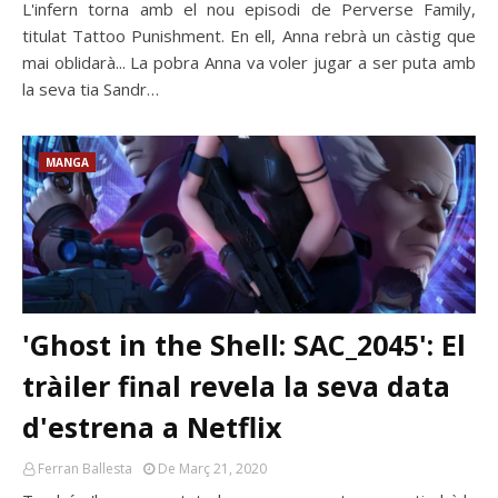
L'infern torna amb el nou episodi de Perverse Family,
titulat Tattoo Punishment. En ell, Anna rebrà un càstig que
mai oblidarà... La pobra Anna va voler jugar a ser puta amb
la seva tia Sandr…
MANGA
'Ghost in the Shell: SAC_2045': El
tràiler final revela la seva data
d'estrena a Netflix
Ferran Ballesta
De Març 21, 2020