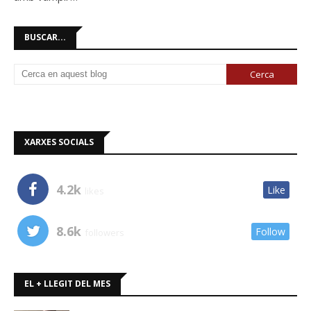
BUSCAR...
XARXES SOCIALS
4.2k
Like
likes
8.6k
Follow
followers
EL + LLEGIT DEL MES