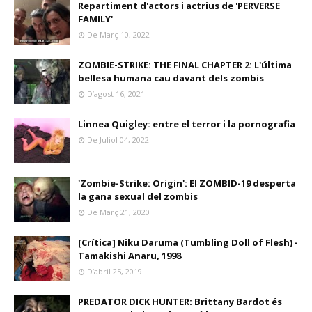
Repartiment d'actors i actrius de 'PERVERSE
FAMILY'
De Març 10, 2022
ZOMBIE-STRIKE: THE FINAL CHAPTER 2: L'última
bellesa humana cau davant dels zombis
D’agost 16, 2021
Linnea Quigley: entre el terror i la pornografia
De Juliol 04, 2022
'Zombie-Strike: Origin': El ZOMBID-19 desperta
la gana sexual del zombis
De Març 21, 2020
[Crítica] Niku Daruma (Tumbling Doll of Flesh) -
Tamakishi Anaru, 1998
D’abril 25, 2019
PREDATOR DICK HUNTER: Brittany Bardot és