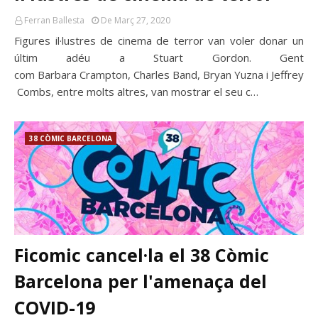
Ferran Ballesta
De Març 27, 2020
Figures il·lustres de cinema de terror van voler donar un
últim adéu a Stuart Gordon. Gent
com Barbara Crampton, Charles Band, Bryan Yuzna i Jeffrey
Combs, entre molts altres, van mostrar el seu c…
38 CÒMIC BARCELONA
Ficomic cancel·la el 38 Còmic
Barcelona per l'amenaça del
COVID-19