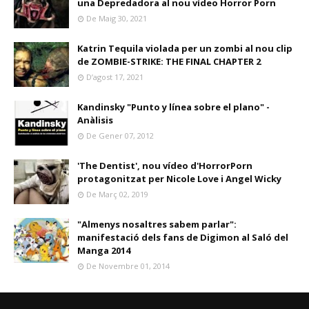
una Depredadora al nou vídeo Horror Porn
De Maig 30, 2021
Katrin Tequila violada per un zombi al nou clip
de ZOMBIE-STRIKE: THE FINAL CHAPTER 2
D’agost 17, 2021
Kandinsky "Punto y línea sobre el plano" -
Anàlisis
De Gener 07, 2012
'The Dentist', nou vídeo d'HorrorPorn
protagonitzat per Nicole Love i Angel Wicky
De Març 02, 2019
"Almenys nosaltres sabem parlar":
manifestació dels fans de Digimon al Saló del
Manga 2014
De Novembre 01, 2014