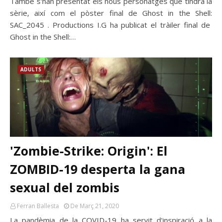
També s'han presentat els nous personatges que tindrà la
sèrie, així com el pòster final de Ghost in the Shell:
SAC_2045 . Productions I.G ha publicat el tràiler final de
Ghost in the Shell:…
ADULTS
'Zombie-Strike: Origin': El
ZOMBID-19 desperta la gana
sexual del zombis
Ferran Ballesta
De Març 21, 2020
La pandèmia de la COVID-19 ha servit d'inspiració a la