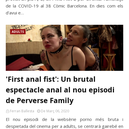
de la COVID-19 al 38 Còmic Barcelona. En dies com els
d'avui e…
ADULTS
'First anal fist': Un brutal
espectacle anal al nou episodi
de Perverse Family
Ferran Ballesta
De Març 06, 2020
El nou episodi de la websèrie porno més bruta i
despietada del cinema per a adults, se centrarà gairebé en