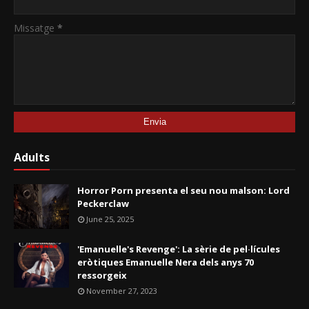
Missatge
*
Adults
Horror Porn presenta el seu nou malson: Lord
Peckerclaw
June 25, 2025
'Emanuelle's Revenge': La sèrie de pel·lícules
eròtiques Emanuelle Nera dels anys 70
ressorgeix
November 27, 2023