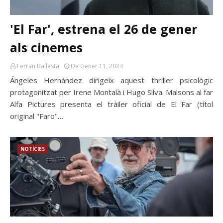
'El Far', estrena el 26 de gener
als cinemes
Ferran Ballesta
De Gener 11, 2024
Ángeles Hernández dirigeix aquest thriller psicològic
protagonitzat per Irene Montalà i Hugo Silva. Malsons al far
Alfa Pictures presenta el tràiler oficial de El Far (títol
original "Faro"…
NOTÍCIES