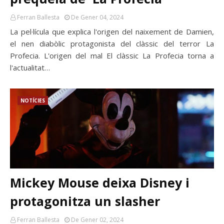
Ferran Ballesta
De Gener 04, 2024
La pel·lícula que explica l'origen del naixement de Damien,
el nen diabòlic protagonista del clàssic del terror La
Profecia. L'origen del mal El clàssic La Profecia torna a
l'actualitat…
NOTÍCIES
Mickey Mouse deixa Disney i
protagonitza un slasher
Ferran Ballesta
De Gener 02, 2024