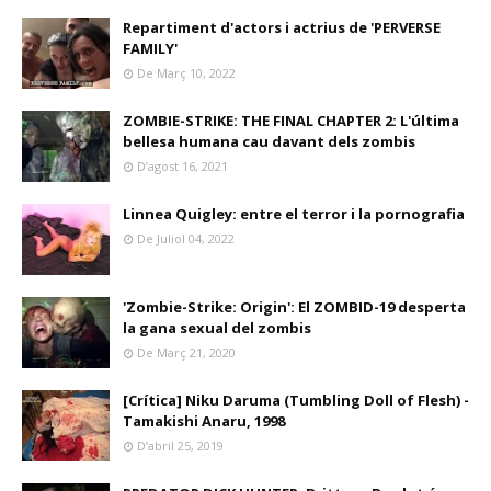
Repartiment d'actors i actrius de 'PERVERSE
FAMILY'
De Març 10, 2022
ZOMBIE-STRIKE: THE FINAL CHAPTER 2: L'última
bellesa humana cau davant dels zombis
D’agost 16, 2021
Linnea Quigley: entre el terror i la pornografia
De Juliol 04, 2022
'Zombie-Strike: Origin': El ZOMBID-19 desperta
la gana sexual del zombis
De Març 21, 2020
[Crítica] Niku Daruma (Tumbling Doll of Flesh) -
Tamakishi Anaru, 1998
D’abril 25, 2019