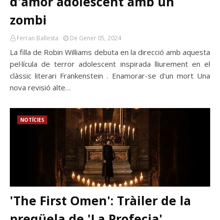
d'amor adolescent amb un
zombi
Ferran Ballesta
De Gener 05, 2024
La filla de Robin Williams debuta en la direcció amb aquesta
pel·lícula de terror adolescent inspirada lliurement en el
clàssic literari Frankenstein . Enamorar-se d'un mort Una
nova revisió alte…
NOTÍCIES
'The First Omen': Tràiler de la
preqüela de 'La Profecia'