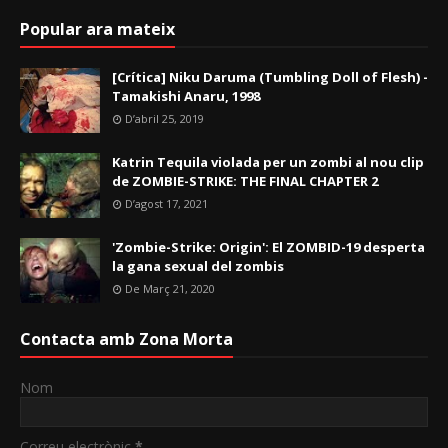
Popular ara mateix
[Crítica] Niku Daruma (Tumbling Doll of Flesh) -
Tamakishi Anaru, 1998
D’abril 25, 2019
Katrin Tequila violada per un zombi al nou clip
de ZOMBIE-STRIKE: THE FINAL CHAPTER 2
D’agost 17, 2021
'Zombie-Strike: Origin': El ZOMBID-19 desperta
la gana sexual del zombis
De Març 21, 2020
Contacta amb Zona Morta
Nom
Correu electrònic
*