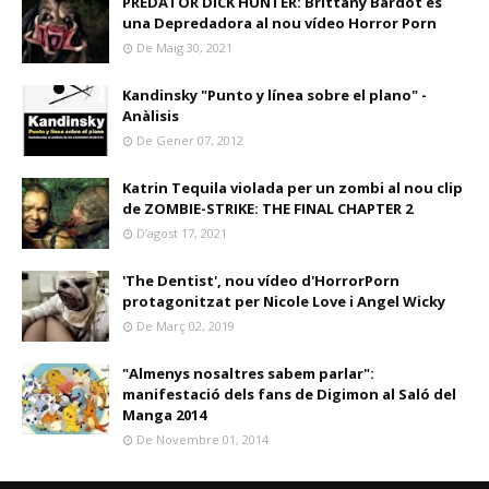
PREDATOR DICK HUNTER: Brittany Bardot és
una Depredadora al nou vídeo Horror Porn
De Maig 30, 2021
Kandinsky "Punto y línea sobre el plano" -
Anàlisis
De Gener 07, 2012
Katrin Tequila violada per un zombi al nou clip
de ZOMBIE-STRIKE: THE FINAL CHAPTER 2
D’agost 17, 2021
'The Dentist', nou vídeo d'HorrorPorn
protagonitzat per Nicole Love i Angel Wicky
De Març 02, 2019
"Almenys nosaltres sabem parlar":
manifestació dels fans de Digimon al Saló del
Manga 2014
De Novembre 01, 2014