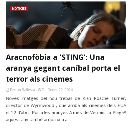
NOTÍCIES
Aracnofòbia a 'STING': Una
aranya gegant caníbal porta el
terror als cinemes
Ferran Ballesta
De Gener 22, 2024
Noves imatges del nou treball de Kiah Roache Turner,
director de Wyrmwood , que arriba als cinemes dels EUA
el 12 d’abril. Por a les aranyes A més de Vermin: La Plaga*
aquest any també arriba una a…