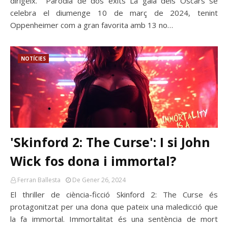
dirigeix. Paròdia de dos èxits La gala dels Oscars se
celebra el diumenge 10 de març de 2024, tenint
Oppenheimer com a gran favorita amb 13 no…
NOTÍCIES
'Skinford 2: The Curse': I si John
Wick fos dona i immortal?
Ferran Ballesta
De Gener 26, 2024
El thriller de ciència-ficció Skinford 2: The Curse és
protagonitzat per una dona que pateix una maledicció que
la fa immortal. Immortalitat és una sentència de mort