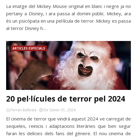
La imatge del Mickey Mouse original en blanc i negre ja no
pertany a Disney, i ara passa al domini públic. Mickey, ara
és un psicòpata en una pel·lícula de terror. Mickey es passa
al terror Disney h…
ARTICLES ESPECIALS
20 pel·lícules de terror pel 2024
Ferran Ballesta
De Gener 01, 2024
El cinema de terror que vindrà aquest 2024 ve carregat de
seqüeles, reinicis i adaptacions literàries que ben segur
faran les delícies dels fans del gènere. El nou cinema de