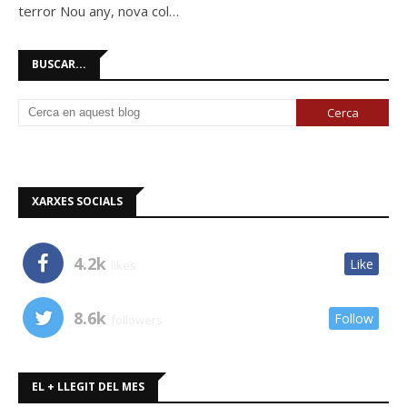
terror Nou any, nova col…
BUSCAR...
XARXES SOCIALS
4.2k
Like
likes
8.6k
Follow
followers
EL + LLEGIT DEL MES